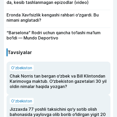
da, kesib tashlanmagan epizodlar (video)
Eronda Xavfsizlik kengashi rahbari o‘zgardi. Bu
nimani anglatadi?
“Barselona” Rodri uchun qancha to‘lashi ma’lum
bo‘ldi — Mundo Deportivo
Tavsiyalar
O‘zbekiston
Chak Norris tan bergan o‘zbek va Bill Klintondan
Karimovga maktub. O‘zbekiston gazetalari 30 yil
oldin nimalar haqida yozgan?
O‘zbekiston
Jizzaxda 77 yoshli taksichini qo‘y sotib olish
bahonasida yaylovga olib borib o‘ldirgan yigit 20