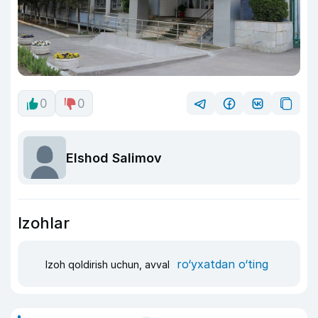
0
0
Elshod Salimov
Izohlar
ro‘yxatdan o‘ting
Izoh qoldirish uchun, avval