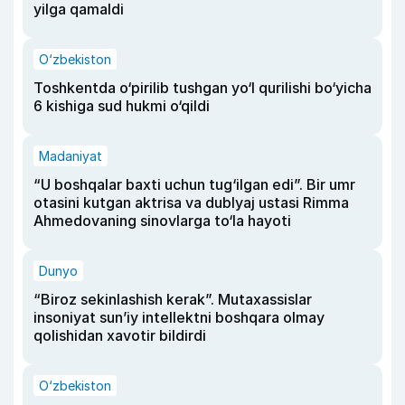
yilga qamaldi
O‘zbekiston
Toshkentda o‘pirilib tushgan yo‘l qurilishi bo‘yicha
6 kishiga sud hukmi o‘qildi
Madaniyat
“U boshqalar baxti uchun tug‘ilgan edi”. Bir umr
otasini kutgan aktrisa va dublyaj ustasi Rimma
Ahmedovaning sinovlarga to‘la hayoti
Dunyo
“Biroz sekinlashish kerak”. Mutaxassislar
insoniyat sun’iy intellektni boshqara olmay
qolishidan xavotir bildirdi
O‘zbekiston