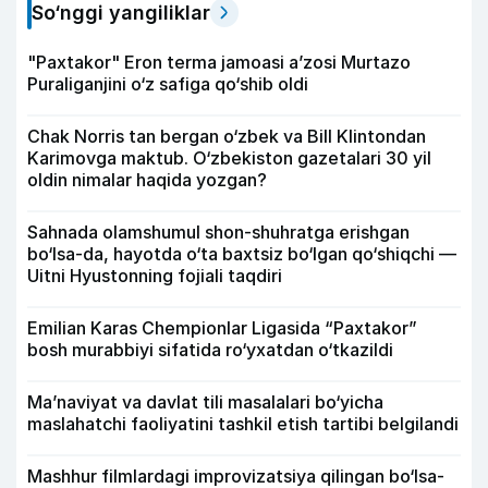
So‘nggi yangiliklar
"Paxtakor" Eron terma jamoasi a’zosi Murtazo
Puraliganjini o‘z safiga qo‘shib oldi
Chak Norris tan bergan o‘zbek va Bill Klintondan
Karimovga maktub. O‘zbekiston gazetalari 30 yil
oldin nimalar haqida yozgan?
Sahnada olamshumul shon-shuhratga erishgan
bo‘lsa-da, hayotda o‘ta baxtsiz bo‘lgan qo‘shiqchi —
Uitni Hyustonning fojiali taqdiri
Emilian Karas Chempionlar Ligasida “Paxtakor”
bosh murabbiyi sifatida ro‘yxatdan o‘tkazildi
Ma’naviyat va davlat tili masalalari bo‘yicha
maslahatchi faoliyatini tashkil etish tartibi belgilandi
Mashhur filmlardagi improvizatsiya qilingan bo‘lsa-