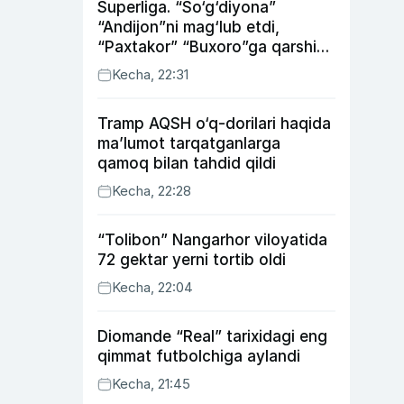
Superliga. “So‘g‘diyona”
“Andijon”ni mag‘lub etdi,
“Paxtakor” “Buxoro”ga qarshi
bahsda g‘alabani qo‘ldan
Kecha, 22:31
chiqardi
Tramp AQSH o‘q-dorilari haqida
ma’lumot tarqatganlarga
qamoq bilan tahdid qildi
Kecha, 22:28
“Tolibon” Nangarhor viloyatida
72 gektar yerni tortib oldi
Kecha, 22:04
Diomande “Real” tarixidagi eng
qimmat futbolchiga aylandi
Kecha, 21:45