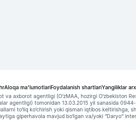
hr
Aloqa ma'lumotlari
Foydalanish shartlari
Yangiliklar arx
t va axborot agentligi (O‘zMAA, hozirgi O‘zbekiston Res
ar agentligi) tomonidan 13.03.2015 yil sanasida 0944
allarni to‘liq ko‘chirish yoki qisman iqtibos keltirishga, 
ytiga giperhavola mavjud bo‘lgan va/yoki “Daryo” intern