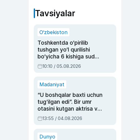
Tavsiyalar
O‘zbekiston
Toshkentda o‘pirilib
tushgan yo‘l qurilishi
bo‘yicha 6 kishiga sud
hukmi o‘qildi
10:10 / 05.08.2026
Madaniyat
“U boshqalar baxti uchun
tug‘ilgan edi”. Bir umr
otasini kutgan aktrisa va
dublyaj ustasi Rimma
13:55 / 04.08.2026
Ahmedovaning
sinovlarga to‘la hayoti
Dunyo