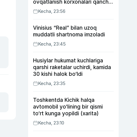
ovqatlanish korxonalari qancha
soliq toʻlagani ochiqlandi
Kecha, 23:56
Vinisius “Real” bilan uzoq
muddatli shartnoma imzoladi
Kecha, 23:45
Husiylar hukumat kuchlariga
qarshi raketalar uchirdi, kamida
30 kishi halok bo‘ldi
Kecha, 23:35
Toshkentda Kichik halqa
avtomobil yo‘lining bir qismi
to‘rt kunga yopildi (xarita)
Kecha, 23:10