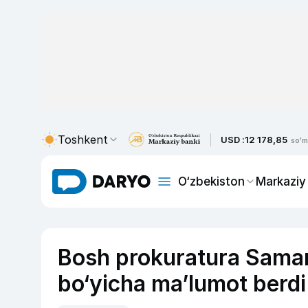
Toshkent
USD :
12 178,85
so'm
O‘zbekiston
Markaziy
Bosh prokuratura Sama
bo‘yicha ma’lumot berdi