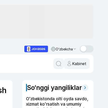
O‘zbekcha
Kabinet
So‘nggi yangiliklar
sh
Oʻzbekistonda olti oyda savdo,
xizmat koʻrsatish va umumiy