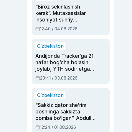
“Biroz sekinlashish
kerak”. Mutaxassislar
insoniyat sun’iy
intellektni boshqara
12:40 / 04.08.2026
olmay qolishidan xavotir
bildirdi
O‘zbekiston
Andijonda Tracker’ga 21
nafar bog‘cha bolasini
joylab, YTH sodir etgan
ayolga sud hukmi o‘qildi
23:41 / 03.08.2026
O‘zbekiston
“Sakkiz qator she’rim
boshimga sakkizta
bomba bo‘lgan”. Abdulla
Oripovni siyosiy
12:24 / 01.08.2026
ayblovlardan asrab