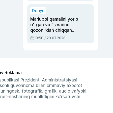
qolgan voqea
Dunyo
Mariupol qamalini yorib
oʻtgan va “Izvarino
qozoni”dan chiqqan
qahramon — Ukraina
19:50 / 29.07.2026
armiyasi bosh
qoʻmondoni Drapatiy
haqida
ivi
Reklama
publikasi Prezidenti Administratsiyasi
-sonli guvohnoma bilan ommaviy axborot
shuningdek, fotografik, grafik, audio va/yoki
et-nashrining muallifligini ko‘rsatuvchi