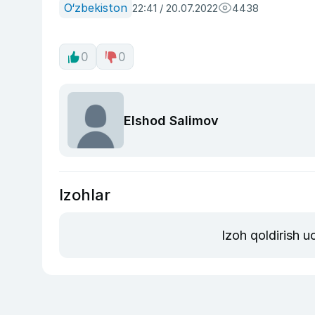
O‘zbekiston
22:41 / 20.07.2022
4438
0
0
Elshod Salimov
Izohlar
Izoh qoldirish 