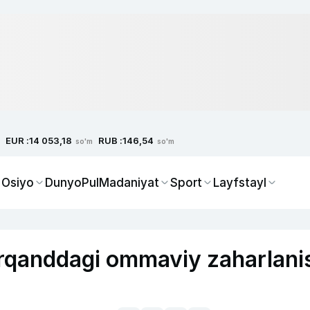
EUR :
RUB :
14 053,18
146,54
so'm
so'm
 Osiyo
Dunyo
Pul
Madaniyat
Sport
Layfstayl
rqanddagi ommaviy zaharlani