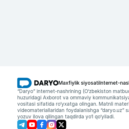
Maxfiylik siyosati
Internet-nas
“Daryo” internet-nashrining (O‘zbekiston matbuo
huzuridagi Axborot va ommaviy kommunikatsiyal
vositasi sifatida ro‘yxatga olingan. Matnli materi
videomateriallaridan foydalanishga “daryo.uz” sa
yozuv ilova qilingan taqdirda yo‘l qo‘yiladi.