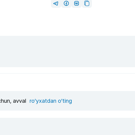
uchun, avval
ro‘yxatdan o‘ting