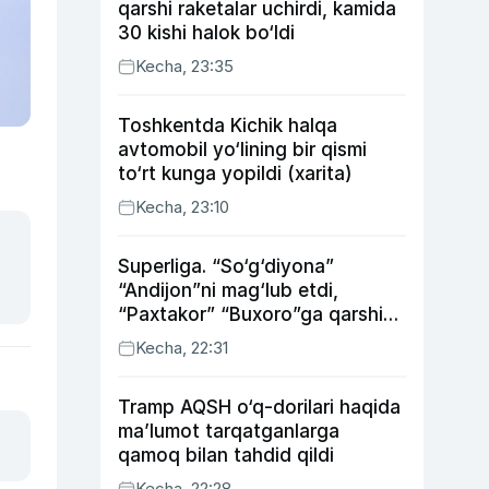
qarshi raketalar uchirdi, kamida
30 kishi halok bo‘ldi
Kecha, 23:35
Toshkentda Kichik halqa
avtomobil yo‘lining bir qismi
to‘rt kunga yopildi (xarita)
Kecha, 23:10
Superliga. “So‘g‘diyona”
“Andijon”ni mag‘lub etdi,
“Paxtakor” “Buxoro”ga qarshi
bahsda g‘alabani qo‘ldan
Kecha, 22:31
chiqardi
Tramp AQSH o‘q-dorilari haqida
ma’lumot tarqatganlarga
qamoq bilan tahdid qildi
Kecha, 22:28