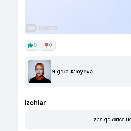
0
0
Nigora A'loyeva
Izohlar
Izoh qoldirish 