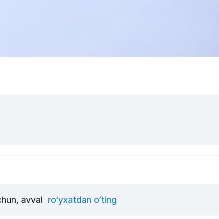
uchun, avval
ro‘yxatdan o‘ting