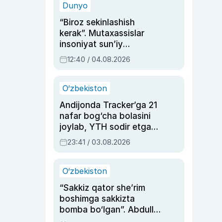
Dunyo
“Biroz sekinlashish
kerak”. Mutaxassislar
insoniyat sun’iy
intellektni boshqara
12:40 / 04.08.2026
olmay qolishidan xavotir
bildirdi
O‘zbekiston
Andijonda Tracker’ga 21
nafar bog‘cha bolasini
joylab, YTH sodir etgan
ayolga sud hukmi o‘qildi
23:41 / 03.08.2026
O‘zbekiston
“Sakkiz qator she’rim
boshimga sakkizta
bomba bo‘lgan”. Abdulla
Oripovni siyosiy