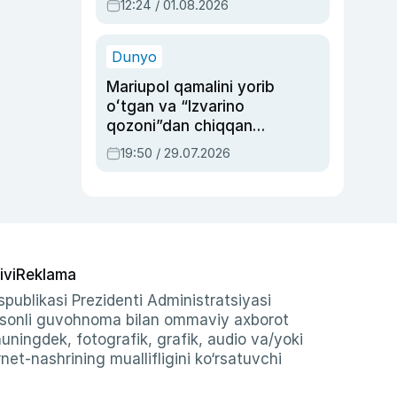
12:24 / 01.08.2026
ayblovlardan asrab
qolgan voqea
Dunyo
Mariupol qamalini yorib
oʻtgan va “Izvarino
qozoni”dan chiqqan
qahramon — Ukraina
19:50 / 29.07.2026
armiyasi bosh
qoʻmondoni Drapatiy
haqida
ivi
Reklama
publikasi Prezidenti Administratsiyasi
-sonli guvohnoma bilan ommaviy axborot
shuningdek, fotografik, grafik, audio va/yoki
et-nashrining muallifligini ko‘rsatuvchi