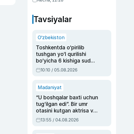
Tavsiyalar
O‘zbekiston
Toshkentda o‘pirilib
tushgan yo‘l qurilishi
bo‘yicha 6 kishiga sud
hukmi o‘qildi
10:10 / 05.08.2026
Madaniyat
“U boshqalar baxti uchun
tug‘ilgan edi”. Bir umr
otasini kutgan aktrisa va
dublyaj ustasi Rimma
13:55 / 04.08.2026
Ahmedovaning
sinovlarga to‘la hayoti