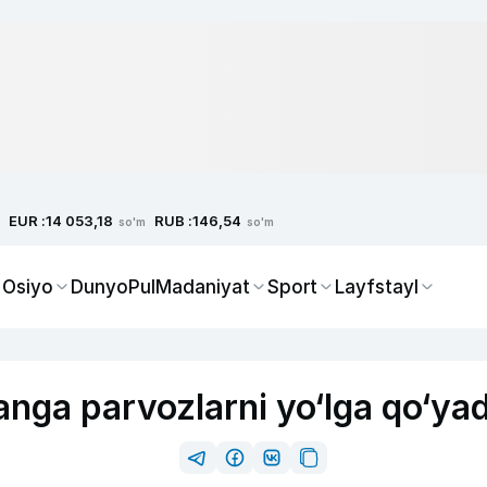
EUR :
RUB :
14 053,18
146,54
so'm
so'm
 Osiyo
Dunyo
Pul
Madaniyat
Sport
Layfstayl
nga parvozlarni yo‘lga qo‘yad