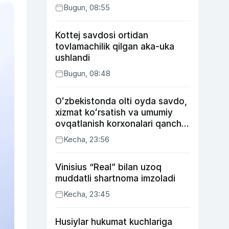
Bugun, 08:55
Kottej savdosi ortidan
tovlamachilik qilgan aka-uka
ushlandi
Bugun, 08:48
Oʻzbekistonda olti oyda savdo,
xizmat koʻrsatish va umumiy
ovqatlanish korxonalari qancha
soliq toʻlagani ochiqlandi
Kecha, 23:56
Vinisius “Real” bilan uzoq
muddatli shartnoma imzoladi
Kecha, 23:45
Husiylar hukumat kuchlariga