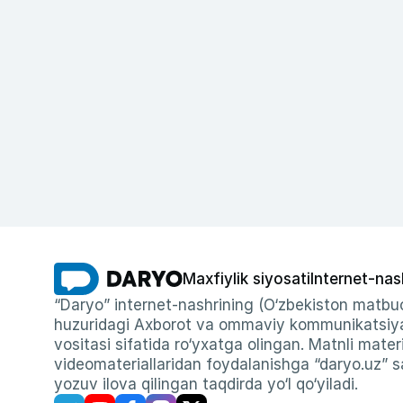
Maxfiylik siyosati
Internet-nas
“Daryo” internet-nashrining (O‘zbekiston matbuo
huzuridagi Axborot va ommaviy kommunikatsiyal
vositasi sifatida ro‘yxatga olingan. Matnli materi
videomateriallaridan foydalanishga “daryo.uz” sa
yozuv ilova qilingan taqdirda yo‘l qo‘yiladi.