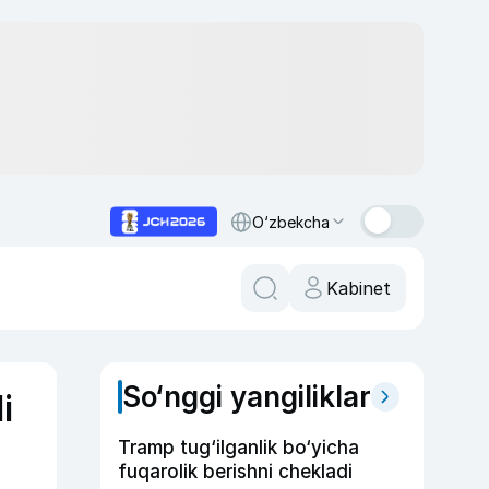
O‘zbekcha
Kabinet
So‘nggi yangiliklar
i
Tramp tug‘ilganlik bo‘yicha
fuqarolik berishni chekladi