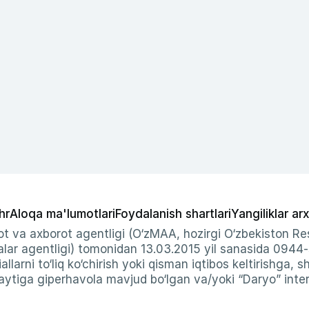
hr
Aloqa ma'lumotlari
Foydalanish shartlari
Yangiliklar arx
t va axborot agentligi (O‘zMAA, hozirgi O‘zbekiston Res
ar agentligi) tomonidan 13.03.2015 yil sanasida 0944
allarni to‘liq ko‘chirish yoki qisman iqtibos keltirishga, 
ytiga giperhavola mavjud bo‘lgan va/yoki “Daryo” intern