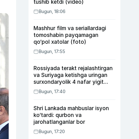
tushib ketdi (video)
Bugun, 18:06
Mashhur film va seriallardagi
tomoshabin payqamagan
qo‘pol xatolar (foto)
Bugun, 17:55
Rossiyada terakt rejalashtirgan
va Suriyaga ketishga uringan
surxondaryolik 4 nafar yigit
qamaldi
Bugun, 17:40
Shri Lankada mahbuslar isyon
ko‘tardi: qurbon va
jarohatlanganlar bor
Bugun, 17:20