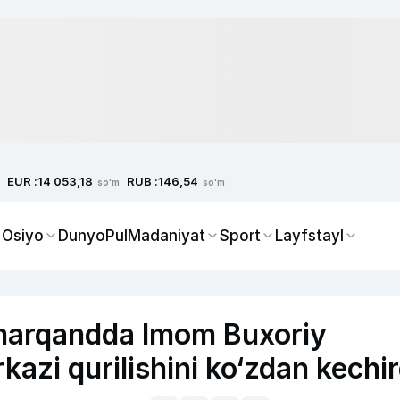
EUR :
RUB :
14 053,18
146,54
so'm
so'm
 Osiyo
Dunyo
Pul
Madaniyat
Sport
Layfstayl
marqandda Imom Buxoriy
azi qurilishini ko‘zdan kechir