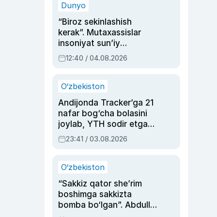
Dunyo
“Biroz sekinlashish
kerak”. Mutaxassislar
insoniyat sun’iy
intellektni boshqara
12:40 / 04.08.2026
olmay qolishidan xavotir
bildirdi
O‘zbekiston
Andijonda Tracker’ga 21
nafar bog‘cha bolasini
joylab, YTH sodir etgan
ayolga sud hukmi o‘qildi
23:41 / 03.08.2026
O‘zbekiston
“Sakkiz qator she’rim
boshimga sakkizta
bomba bo‘lgan”. Abdulla
Oripovni siyosiy