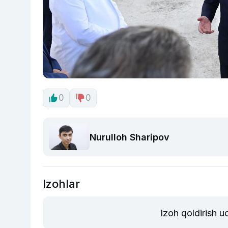
0
0
Nurulloh Sharipov
Izohlar
Izoh qoldirish 