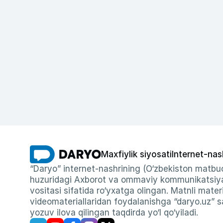
Maxfiylik siyosati
Internet-nas
“Daryo” internet-nashrining (O‘zbekiston matbuo
huzuridagi Axborot va ommaviy kommunikatsiyal
vositasi sifatida ro‘yxatga olingan. Matnli materi
videomateriallaridan foydalanishga “daryo.uz” sa
yozuv ilova qilingan taqdirda yo‘l qo‘yiladi.