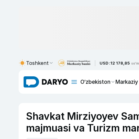
Toshkent
USD :
12 178,85
so'm
O‘zbekiston
Markaziy
Shavkat Mirziyoyev Sa
majmuasi va Turizm mark