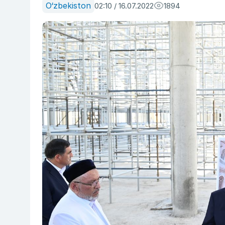
O‘zbekiston
02:10 / 16.07.2022
1894