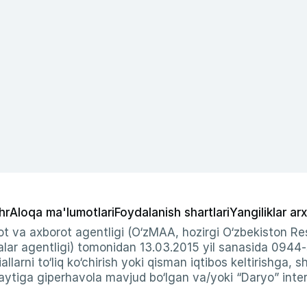
hr
Aloqa ma'lumotlari
Foydalanish shartlari
Yangiliklar arx
t va axborot agentligi (O‘zMAA, hozirgi O‘zbekiston Res
ar agentligi) tomonidan 13.03.2015 yil sanasida 0944
allarni to‘liq ko‘chirish yoki qisman iqtibos keltirishga, 
ytiga giperhavola mavjud bo‘lgan va/yoki “Daryo” intern