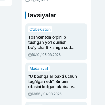
Tavsiyalar
O‘zbekiston
Toshkentda o‘pirilib
tushgan yo‘l qurilishi
bo‘yicha 6 kishiga sud
hukmi o‘qildi
10:10 / 05.08.2026
Madaniyat
“U boshqalar baxti uchun
tug‘ilgan edi”. Bir umr
otasini kutgan aktrisa va
dublyaj ustasi Rimma
13:55 / 04.08.2026
Ahmedovaning
sinovlarga to‘la hayoti