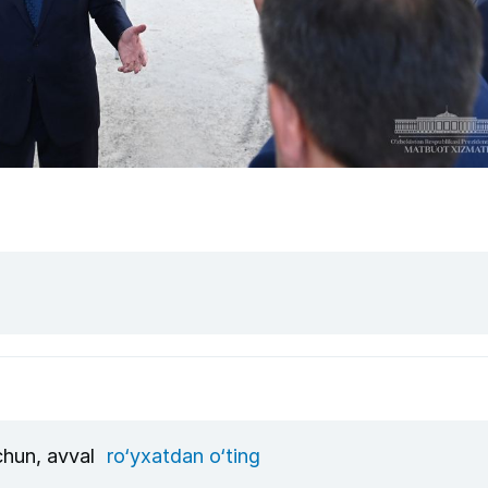
uchun, avval
ro‘yxatdan o‘ting