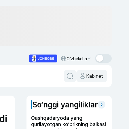
O‘zbekcha
Kabinet
So‘nggi yangiliklar
di
Qashqadaryoda yangi
qurilayotgan ko‘prikning balkasi