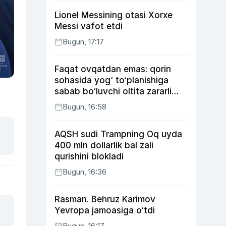
Lionel Messining otasi Xorxe
Messi vafot etdi
Bugun, 17:17
Faqat ovqatdan emas: qorin
sohasida yog‘ to‘planishiga
sabab bo‘luvchi oltita zararli
odat
Bugun, 16:58
AQSH sudi Trampning Oq uyda
400 mln dollarlik bal zali
qurishini blokladi
Bugun, 16:36
Rasman. Behruz Karimov
Yevropa jamoasiga o‘tdi
Bugun, 16:17