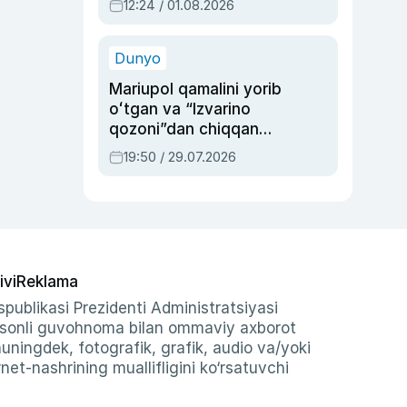
12:24 / 01.08.2026
ayblovlardan asrab
qolgan voqea
Dunyo
Mariupol qamalini yorib
oʻtgan va “Izvarino
qozoni”dan chiqqan
qahramon — Ukraina
19:50 / 29.07.2026
armiyasi bosh
qoʻmondoni Drapatiy
haqida
ivi
Reklama
publikasi Prezidenti Administratsiyasi
-sonli guvohnoma bilan ommaviy axborot
shuningdek, fotografik, grafik, audio va/yoki
et-nashrining muallifligini ko‘rsatuvchi