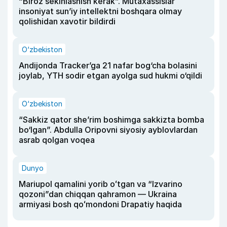
“Biroz sekinlashish kerak”. Mutaxassislar
insoniyat sun’iy intellektni boshqara olmay
qolishidan xavotir bildirdi
O‘zbekiston
Andijonda Tracker’ga 21 nafar bog‘cha bolasini
joylab, YTH sodir etgan ayolga sud hukmi o‘qildi
O‘zbekiston
“Sakkiz qator she’rim boshimga sakkizta bomba
bo‘lgan”. Abdulla Oripovni siyosiy ayblovlardan
asrab qolgan voqea
Dunyo
Mariupol qamalini yorib oʻtgan va “Izvarino
qozoni”dan chiqqan qahramon — Ukraina
armiyasi bosh qoʻmondoni Drapatiy haqida