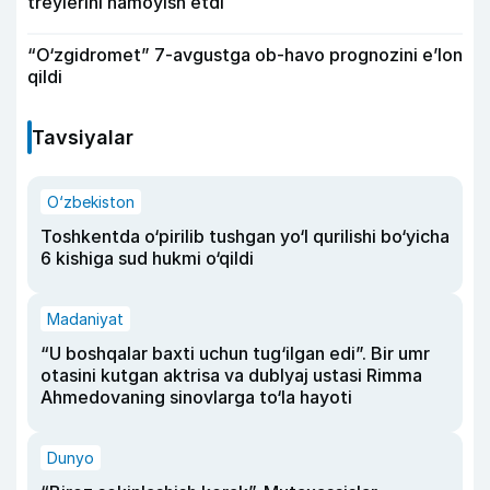
treylerini namoyish etdi
“O‘zgidromet” 7-avgustga ob-havo prognozini e’lon
qildi
Tavsiyalar
O‘zbekiston
Toshkentda o‘pirilib tushgan yo‘l qurilishi bo‘yicha
6 kishiga sud hukmi o‘qildi
Madaniyat
“U boshqalar baxti uchun tug‘ilgan edi”. Bir umr
otasini kutgan aktrisa va dublyaj ustasi Rimma
Ahmedovaning sinovlarga to‘la hayoti
Dunyo