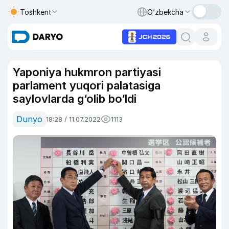
Toshkent
O‘zbekcha
Yaponiya hukmron partiyasi
parlament yuqori palatasiga
saylovlarda g‘olib bo‘ldi
Dunyo
18:28 / 11.07.2022
1113