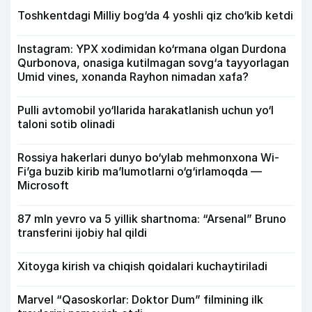
Toshkentdagi Milliy bog‘da 4 yoshli qiz cho‘kib ketdi
Instagram: YPX xodimidan ko‘rmana olgan Durdona
Qurbonova, onasiga kutilmagan sovg‘a tayyorlagan
Umid vines, xonanda Rayhon nimadan xafa?
Pulli avtomobil yo‘llarida harakatlanish uchun yo‘l
taloni sotib olinadi
Rossiya hakerlari dunyo bo‘ylab mehmonxona Wi-
Fi’ga buzib kirib ma’lumotlarni o‘g‘irlamoqda —
Microsoft
87 mln yevro va 5 yillik shartnoma: “Arsenal” Bruno
transferini ijobiy hal qildi
Xitoyga kirish va chiqish qoidalari kuchaytiriladi
Marvel “Qasoskorlar: Doktor Dum” filmining ilk