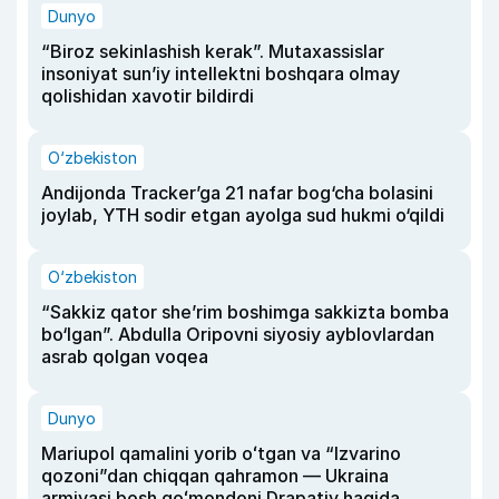
Dunyo
“Biroz sekinlashish kerak”. Mutaxassislar
insoniyat sun’iy intellektni boshqara olmay
qolishidan xavotir bildirdi
O‘zbekiston
Andijonda Tracker’ga 21 nafar bog‘cha bolasini
joylab, YTH sodir etgan ayolga sud hukmi o‘qildi
O‘zbekiston
“Sakkiz qator she’rim boshimga sakkizta bomba
bo‘lgan”. Abdulla Oripovni siyosiy ayblovlardan
asrab qolgan voqea
Dunyo
Mariupol qamalini yorib oʻtgan va “Izvarino
qozoni”dan chiqqan qahramon — Ukraina
armiyasi bosh qoʻmondoni Drapatiy haqida