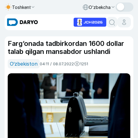
Toshkent
O‘zbekcha
Farg‘onada tadbirkordan 1600 dollar
talab qilgan mansabdor ushlandi
O‘zbekiston
04:11 / 08.07.2022
1251