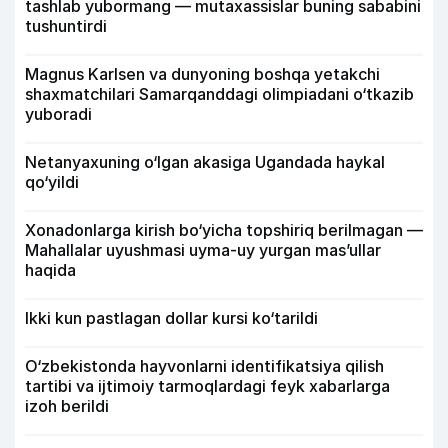
tashlab yubormang — mutaxassislar buning sababini
tushuntirdi
Magnus Karlsen va dunyoning boshqa yetakchi
shaxmatchilari Samarqanddagi olimpiadani o‘tkazib
yuboradi
Netanyaxuning o‘lgan akasiga Ugandada haykal
qo‘yildi
Xonadonlarga kirish bo‘yicha topshiriq berilmagan —
Mahallalar uyushmasi uyma-uy yurgan mas’ullar
haqida
Ikki kun pastlagan dollar kursi ko‘tarildi
O‘zbekistonda hayvonlarni identifikatsiya qilish
tartibi va ijtimoiy tarmoqlardagi feyk xabarlarga
izoh berildi