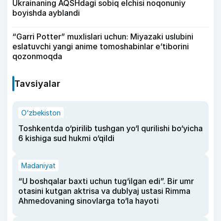
Ukrainaning AQSHdagi sobiq elchisi noqonuniy
boyishda ayblandi
“Garri Potter” muxlislari uchun: Miyazaki uslubini
eslatuvchi yangi anime tomoshabinlar e’tiborini
qozonmoqda
Tavsiyalar
O‘zbekiston
Toshkentda o‘pirilib tushgan yo‘l qurilishi bo‘yicha
6 kishiga sud hukmi o‘qildi
Madaniyat
“U boshqalar baxti uchun tug‘ilgan edi”. Bir umr
otasini kutgan aktrisa va dublyaj ustasi Rimma
Ahmedovaning sinovlarga to‘la hayoti