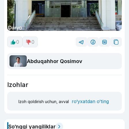
0
0
Abduqahhor Qosimov
Izohlar
ro‘yxatdan o‘ting
Izoh qoldirish uchun, avval
So‘nggi yangiliklar