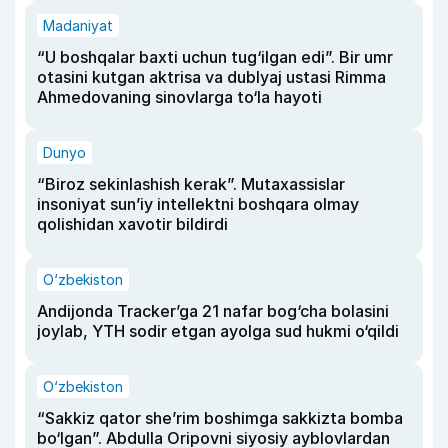
Madaniyat
“U boshqalar baxti uchun tug‘ilgan edi”. Bir umr
otasini kutgan aktrisa va dublyaj ustasi Rimma
Ahmedovaning sinovlarga to‘la hayoti
Dunyo
“Biroz sekinlashish kerak”. Mutaxassislar
insoniyat sun’iy intellektni boshqara olmay
qolishidan xavotir bildirdi
O‘zbekiston
Andijonda Tracker’ga 21 nafar bog‘cha bolasini
joylab, YTH sodir etgan ayolga sud hukmi o‘qildi
O‘zbekiston
“Sakkiz qator she’rim boshimga sakkizta bomba
bo‘lgan”. Abdulla Oripovni siyosiy ayblovlardan