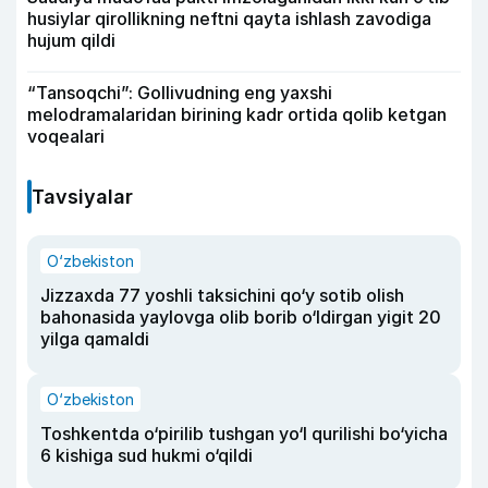
husiylar qirollikning neftni qayta ishlash zavodiga
hujum qildi
“Tansoqchi”: Gollivudning eng yaxshi
melodramalaridan birining kadr ortida qolib ketgan
voqealari
Tavsiyalar
O‘zbekiston
Jizzaxda 77 yoshli taksichini qo‘y sotib olish
bahonasida yaylovga olib borib o‘ldirgan yigit 20
yilga qamaldi
O‘zbekiston
Toshkentda o‘pirilib tushgan yo‘l qurilishi bo‘yicha
6 kishiga sud hukmi o‘qildi