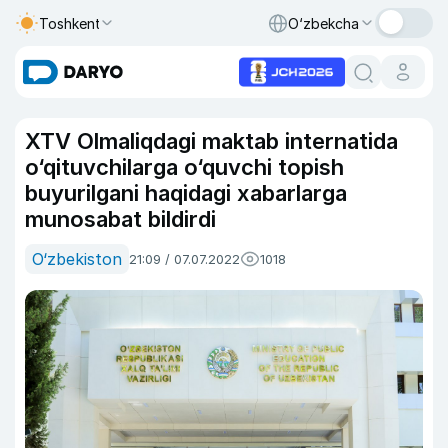
Toshkent
O‘zbekcha
XTV Olmaliqdagi maktab internatida
o‘qituvchilarga o‘quvchi topish
buyurilgani haqidagi xabarlarga
munosabat bildirdi
O‘zbekiston
21:09 / 07.07.2022
1018