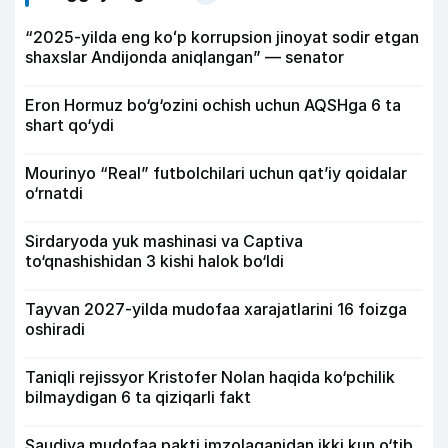
“2025-yilda eng koʻp korrupsion jinoyat sodir etgan
shaxslar Andijonda aniqlangan” — senator
Eron Hormuz bo‘g‘ozini ochish uchun AQSHga 6 ta
shart qo‘ydi
Mourinyo “Real” futbolchilari uchun qat’iy qoidalar
o‘rnatdi
Sirdaryoda yuk mashinasi va Captiva
to‘qnashishidan 3 kishi halok bo‘ldi
Tayvan 2027-yilda mudofaa xarajatlarini 16 foizga
oshiradi
Taniqli rejissyor Kristofer Nolan haqida ko‘pchilik
bilmaydigan 6 ta qiziqarli fakt
Saudiya mudofaa pakti imzolaganidan ikki kun o‘tib