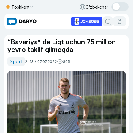
Toshkent
O‘zbekcha
“Bavariya” de Ligt uchun 75 million
yevro taklif qilmoqda
Sport
21:13 / 07.07.2022
805