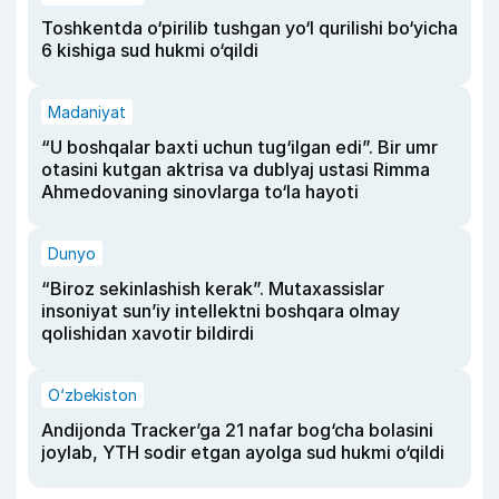
Toshkentda o‘pirilib tushgan yo‘l qurilishi bo‘yicha
6 kishiga sud hukmi o‘qildi
Madaniyat
“U boshqalar baxti uchun tug‘ilgan edi”. Bir umr
otasini kutgan aktrisa va dublyaj ustasi Rimma
Ahmedovaning sinovlarga to‘la hayoti
Dunyo
“Biroz sekinlashish kerak”. Mutaxassislar
insoniyat sun’iy intellektni boshqara olmay
qolishidan xavotir bildirdi
O‘zbekiston
Andijonda Tracker’ga 21 nafar bog‘cha bolasini
joylab, YTH sodir etgan ayolga sud hukmi o‘qildi