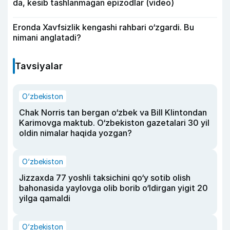
da, kesib tashlanmagan epizodlar (video)
Eronda Xavfsizlik kengashi rahbari o‘zgardi. Bu
nimani anglatadi?
Tavsiyalar
O‘zbekiston
Chak Norris tan bergan o‘zbek va Bill Klintondan
Karimovga maktub. O‘zbekiston gazetalari 30 yil
oldin nimalar haqida yozgan?
O‘zbekiston
Jizzaxda 77 yoshli taksichini qo‘y sotib olish
bahonasida yaylovga olib borib o‘ldirgan yigit 20
yilga qamaldi
O‘zbekiston