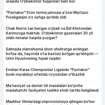
orasida O‘zbekiston fuqarolari ham bor
"Paxtakor" Eron terma jamoasi a’zosi Murtazo
Puraliganjini o‘z safiga qo‘shib oldi
Chak Norris tan bergan o‘zbek va Bill Klintondan
Karimovga maktub. O‘zbekiston gazetalari 30 yil
oldin nimalar haqida yozgan?
Sahnada olamshumul shon-shuhratga erishgan
bo‘lsa-da, hayotda o‘ta baxtsiz bo‘lgan qo‘shiqchi —
Uitni Hyustonning fojiali taqdiri
Emilian Karas Chempionlar Ligasida “Paxtakor”
bosh murabbiyi sifatida ro‘yxatdan o‘tkazildi
Ma’naviyat va davlat tili masalalari bo‘yicha
maslahatchi faoliyatini tashkil etish tartibi belgilandi
Mashhur filmlardagi improvizatsiya qilingan bo‘lsa-