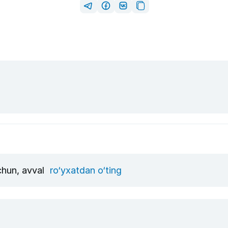
uchun, avval
ro‘yxatdan o‘ting