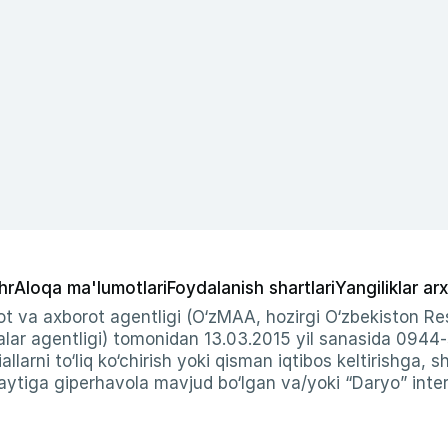
hr
Aloqa ma'lumotlari
Foydalanish shartlari
Yangiliklar arx
t va axborot agentligi (O‘zMAA, hozirgi O‘zbekiston Res
ar agentligi) tomonidan 13.03.2015 yil sanasida 0944
allarni to‘liq ko‘chirish yoki qisman iqtibos keltirishga, 
ytiga giperhavola mavjud bo‘lgan va/yoki “Daryo” intern