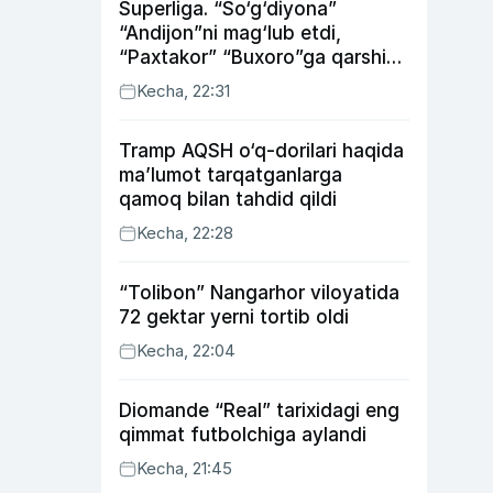
Superliga. “So‘g‘diyona”
“Andijon”ni mag‘lub etdi,
“Paxtakor” “Buxoro”ga qarshi
bahsda g‘alabani qo‘ldan
Kecha, 22:31
chiqardi
Tramp AQSH o‘q-dorilari haqida
ma’lumot tarqatganlarga
qamoq bilan tahdid qildi
Kecha, 22:28
“Tolibon” Nangarhor viloyatida
72 gektar yerni tortib oldi
Kecha, 22:04
Diomande “Real” tarixidagi eng
qimmat futbolchiga aylandi
Kecha, 21:45