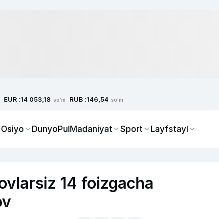
EUR :
RUB :
14 053,18
146,54
so'm
so'm
 Osiyo
Dunyo
Pul
Madaniyat
Sport
Layfstayl
ovlarsiz 14 foizgacha
ov