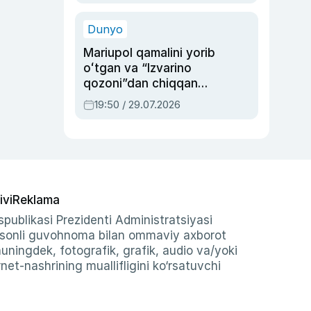
qolgan voqea
Dunyo
Mariupol qamalini yorib
oʻtgan va “Izvarino
qozoni”dan chiqqan
qahramon — Ukraina
19:50 / 29.07.2026
armiyasi bosh
qoʻmondoni Drapatiy
haqida
ivi
Reklama
publikasi Prezidenti Administratsiyasi
-sonli guvohnoma bilan ommaviy axborot
shuningdek, fotografik, grafik, audio va/yoki
et-nashrining muallifligini ko‘rsatuvchi