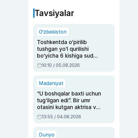
Tavsiyalar
O‘zbekiston
Toshkentda o‘pirilib
tushgan yo‘l qurilishi
bo‘yicha 6 kishiga sud
hukmi o‘qildi
10:10 / 05.08.2026
Madaniyat
“U boshqalar baxti uchun
tug‘ilgan edi”. Bir umr
otasini kutgan aktrisa va
dublyaj ustasi Rimma
13:55 / 04.08.2026
Ahmedovaning
sinovlarga to‘la hayoti
Dunyo