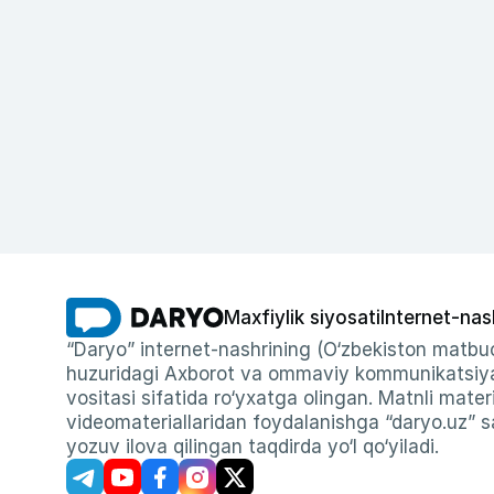
Maxfiylik siyosati
Internet-nas
“Daryo” internet-nashrining (O‘zbekiston matbuo
huzuridagi Axborot va ommaviy kommunikatsiyal
vositasi sifatida ro‘yxatga olingan. Matnli materi
videomateriallaridan foydalanishga “daryo.uz” sa
yozuv ilova qilingan taqdirda yo‘l qo‘yiladi.