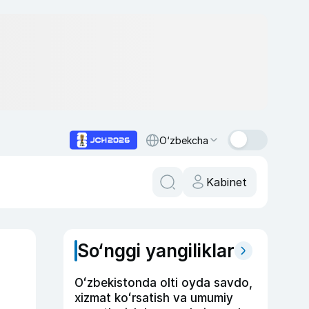
O‘zbekcha
Kabinet
So‘nggi yangiliklar
Oʻzbekistonda olti oyda savdo,
xizmat koʻrsatish va umumiy