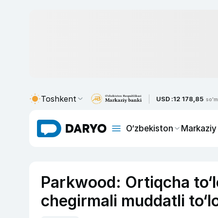
Toshkent
USD :
12 178,85
so'm
O‘zbekiston
Markaziy
Parkwood: Ortiqcha to‘l
chegirmali muddatli to‘l