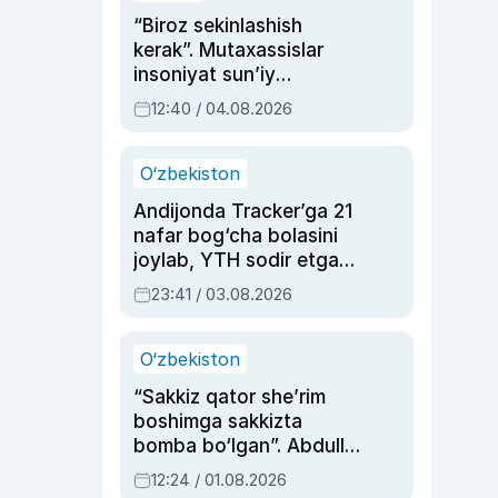
“Biroz sekinlashish
kerak”. Mutaxassislar
insoniyat sun’iy
intellektni boshqara
12:40 / 04.08.2026
olmay qolishidan xavotir
bildirdi
O‘zbekiston
Andijonda Tracker’ga 21
nafar bog‘cha bolasini
joylab, YTH sodir etgan
ayolga sud hukmi o‘qildi
23:41 / 03.08.2026
O‘zbekiston
“Sakkiz qator she’rim
boshimga sakkizta
bomba bo‘lgan”. Abdulla
Oripovni siyosiy
12:24 / 01.08.2026
ayblovlardan asrab