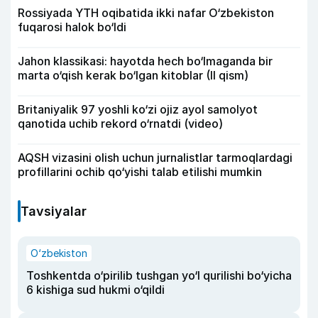
Rossiyada YTH oqibatida ikki nafar O‘zbekiston
fuqarosi halok bo‘ldi
Jahon klassikasi: hayotda hech bo‘lmaganda bir
marta o‘qish kerak bo‘lgan kitoblar (II qism)
Britaniyalik 97 yoshli ko‘zi ojiz ayol samolyot
qanotida uchib rekord o‘rnatdi (video)
AQSH vizasini olish uchun jurnalistlar tarmoqlardagi
profillarini ochib qo‘yishi talab etilishi mumkin
Tavsiyalar
O‘zbekiston
Toshkentda o‘pirilib tushgan yo‘l qurilishi bo‘yicha
6 kishiga sud hukmi o‘qildi