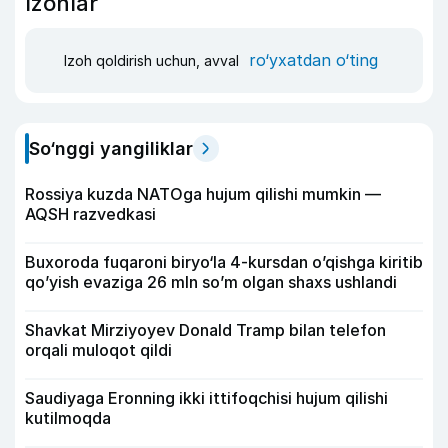
Izohlar
ro‘yxatdan o‘ting
Izoh qoldirish uchun, avval
So‘nggi yangiliklar
Rossiya kuzda NATOga hujum qilishi mumkin —
AQSH razvedkasi
Buxoroda fuqaroni biryo‘la 4-kursdan o’qishga kiritib
qo’yish evaziga 26 mln so’m olgan shaxs ushlandi
Shavkat Mirziyoyev Donald Tramp bilan telefon
orqali muloqot qildi
Saudiyaga Eronning ikki ittifoqchisi hujum qilishi
kutilmoqda