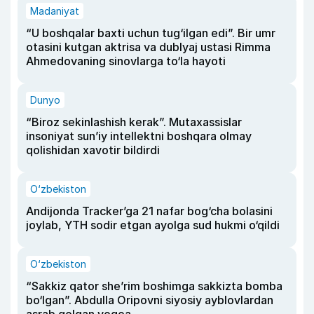
Madaniyat
“U boshqalar baxti uchun tug‘ilgan edi”. Bir umr
otasini kutgan aktrisa va dublyaj ustasi Rimma
Ahmedovaning sinovlarga to‘la hayoti
Dunyo
“Biroz sekinlashish kerak”. Mutaxassislar
insoniyat sun’iy intellektni boshqara olmay
qolishidan xavotir bildirdi
O‘zbekiston
Andijonda Tracker’ga 21 nafar bog‘cha bolasini
joylab, YTH sodir etgan ayolga sud hukmi o‘qildi
O‘zbekiston
“Sakkiz qator she’rim boshimga sakkizta bomba
bo‘lgan”. Abdulla Oripovni siyosiy ayblovlardan
asrab qolgan voqea