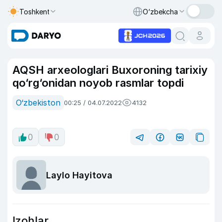
Toshkent
O‘zbekcha
AQSH arxeologlari Buxoroning tarixiy
qo‘rg‘onidan noyob rasmlar topdi
O‘zbekiston
00:25 / 04.07.2022
4132
0
0
Laylo Hayitova
Izohlar