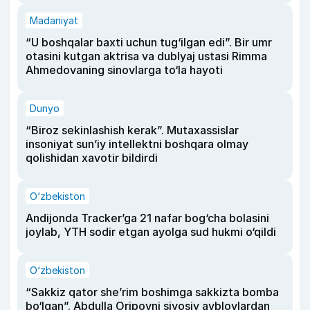
Madaniyat
“U boshqalar baxti uchun tug‘ilgan edi”. Bir umr
otasini kutgan aktrisa va dublyaj ustasi Rimma
Ahmedovaning sinovlarga to‘la hayoti
Dunyo
“Biroz sekinlashish kerak”. Mutaxassislar
insoniyat sun’iy intellektni boshqara olmay
qolishidan xavotir bildirdi
O‘zbekiston
Andijonda Tracker’ga 21 nafar bog‘cha bolasini
joylab, YTH sodir etgan ayolga sud hukmi o‘qildi
O‘zbekiston
“Sakkiz qator she’rim boshimga sakkizta bomba
bo‘lgan”. Abdulla Oripovni siyosiy ayblovlardan