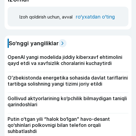
ro‘yxatdan o‘ting
Izoh qoldirish uchun, avval
So‘nggi yangiliklar
OpenAI yangi modelida jiddiy kiberxavf ehtimolini
qayd etdi va xavfsizlik choralarini kuchaytirdi
Oʻzbekistonda energetika sohasida davlat tariflarini
tartibga solishning yangi tizimi joriy etildi
Gollivud aktyorlarining ko‘pchilik bilmaydigan taniqli
qarindoshlari
Putin o‘tgan yili “halok bo‘lgan” havo-desant
qo‘shinlari polkovnigi bilan telefon orqali
suhbatlashdi