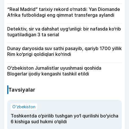
“Real Madrid” tarixiy rekord o‘rnatdi: Yan Diomande
Afrika futbolidagi eng qimmat transferga aylandi
Detektiv, sir va dahshat uyg‘unligi: bir nafasda ko‘rib
tugatiladigan 3 ta serial
Dunay daryosida suv sathi pasayib, qariyb 1700 yillik
Rim ko‘prigi qoldiqlari ko‘rindi
O‘zbekiston Jurnalistlar uyushmasi qoshida
Blogerlar ijodiy kengashi tashkil etildi
Tavsiyalar
O‘zbekiston
Toshkentda o‘pirilib tushgan yo‘l qurilishi bo‘yicha
6 kishiga sud hukmi o‘qildi