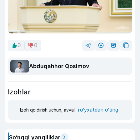
0
0
Abduqahhor Qosimov
Izohlar
ro‘yxatdan o‘ting
Izoh qoldirish uchun, avval
So‘nggi yangiliklar