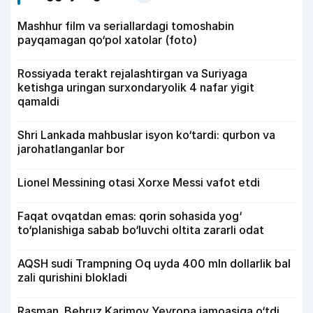
Mashhur film va seriallardagi tomoshabin
payqamagan qo‘pol xatolar (foto)
Rossiyada terakt rejalashtirgan va Suriyaga
ketishga uringan surxondaryolik 4 nafar yigit
qamaldi
Shri Lankada mahbuslar isyon ko‘tardi: qurbon va
jarohatlanganlar bor
Lionel Messining otasi Xorxe Messi vafot etdi
Faqat ovqatdan emas: qorin sohasida yog‘
to‘planishiga sabab bo‘luvchi oltita zararli odat
AQSH sudi Trampning Oq uyda 400 mln dollarlik bal
zali qurishini blokladi
Rasman. Behruz Karimov Yevropa jamoasiga o‘tdi