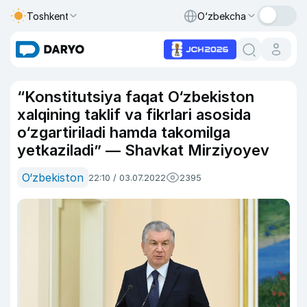
Toshkent
O‘zbekcha
“Konstitutsiya faqat O‘zbekiston
xalqining taklif va fikrlari asosida
o‘zgartiriladi hamda takomilga
yetkaziladi” — Shavkat Mirziyoyev
O‘zbekiston
22:10 / 03.07.2022
2395