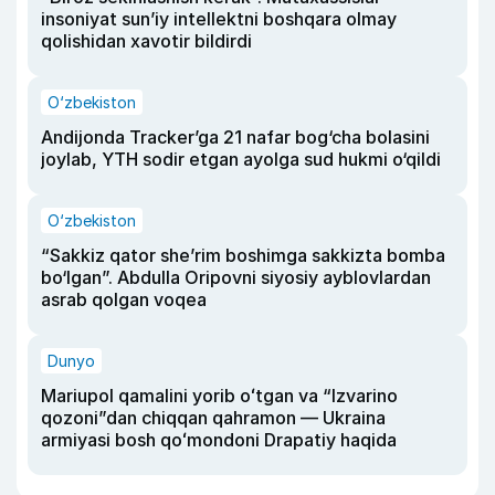
insoniyat sun’iy intellektni boshqara olmay
qolishidan xavotir bildirdi
O‘zbekiston
Andijonda Tracker’ga 21 nafar bog‘cha bolasini
joylab, YTH sodir etgan ayolga sud hukmi o‘qildi
O‘zbekiston
“Sakkiz qator she’rim boshimga sakkizta bomba
bo‘lgan”. Abdulla Oripovni siyosiy ayblovlardan
asrab qolgan voqea
Dunyo
Mariupol qamalini yorib oʻtgan va “Izvarino
qozoni”dan chiqqan qahramon — Ukraina
armiyasi bosh qoʻmondoni Drapatiy haqida