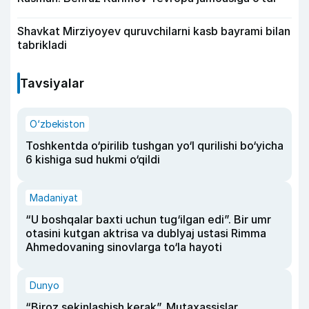
Shavkat Mirziyoyev quruvchilarni kasb bayrami bilan
tabrikladi
Tavsiyalar
O‘zbekiston
Toshkentda o‘pirilib tushgan yo‘l qurilishi bo‘yicha
6 kishiga sud hukmi o‘qildi
Madaniyat
“U boshqalar baxti uchun tug‘ilgan edi”. Bir umr
otasini kutgan aktrisa va dublyaj ustasi Rimma
Ahmedovaning sinovlarga to‘la hayoti
Dunyo
“Biroz sekinlashish kerak”. Mutaxassislar