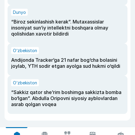
Dunyo
“Biroz sekinlashish kerak”. Mutaxassislar
insoniyat sun’iy intellektni boshqara olmay
qolishidan xavotir bildirdi
O‘zbekiston
Andijonda Tracker’ga 21 nafar bog‘cha bolasini
joylab, YTH sodir etgan ayolga sud hukmi o‘qildi
O‘zbekiston
“Sakkiz qator she’rim boshimga sakkizta bomba
bo‘lgan”. Abdulla Oripovni siyosiy ayblovlardan
asrab qolgan voqea