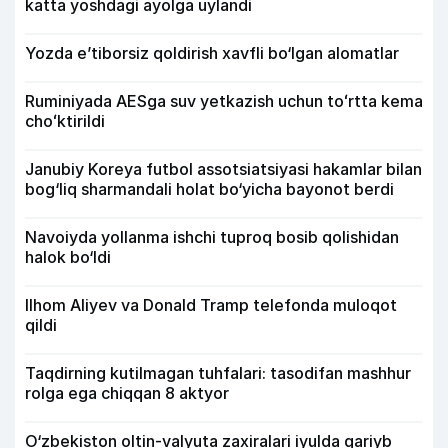
katta yoshdagi ayolga uylandi
Yozda e’tiborsiz qoldirish xavfli bo‘lgan alomatlar
Ruminiyada AESga suv yetkazish uchun toʻrtta kema
choʻktirildi
Janubiy Koreya futbol assotsiatsiyasi hakamlar bilan
bog‘liq sharmandali holat bo‘yicha bayonot berdi
Navoiyda yollanma ishchi tuproq bosib qolishidan
halok bo‘ldi
Ilhom Aliyev va Donald Tramp telefonda muloqot
qildi
Taqdirning kutilmagan tuhfalari: tasodifan mashhur
rolga ega chiqqan 8 aktyor
O‘zbekiston oltin-valyuta zaxiralari iyulda qariyb