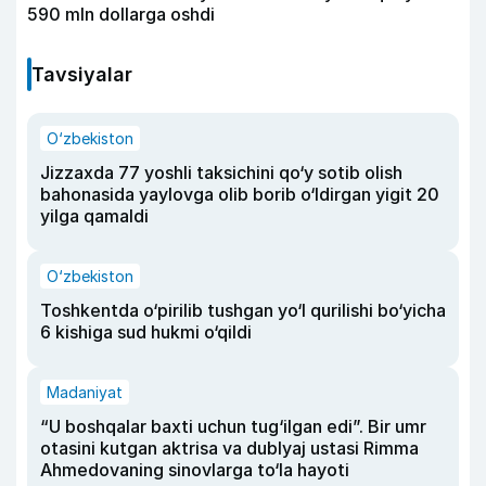
590 mln dollarga oshdi
Tavsiyalar
O‘zbekiston
Jizzaxda 77 yoshli taksichini qo‘y sotib olish
bahonasida yaylovga olib borib o‘ldirgan yigit 20
yilga qamaldi
O‘zbekiston
Toshkentda o‘pirilib tushgan yo‘l qurilishi bo‘yicha
6 kishiga sud hukmi o‘qildi
Madaniyat
“U boshqalar baxti uchun tug‘ilgan edi”. Bir umr
otasini kutgan aktrisa va dublyaj ustasi Rimma
Ahmedovaning sinovlarga to‘la hayoti