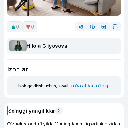
0
0
Hilola G‘iyosova
Izohlar
ro‘yxatdan o‘ting
Izoh qoldirish uchun, avval
So‘nggi yangiliklar
O‘zbekistonda 1 yilda 11 mingdan ortiq erkak o‘zidan