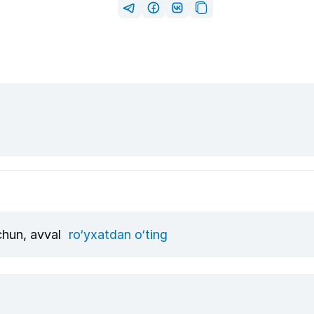
uchun, avval
ro‘yxatdan o‘ting