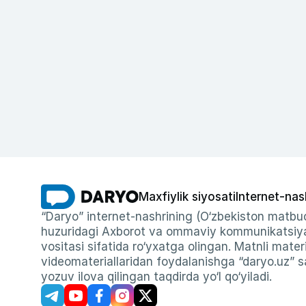
Maxfiylik siyosati
Internet-nas
“Daryo” internet-nashrining (O‘zbekiston matbuo
huzuridagi Axborot va ommaviy kommunikatsiyal
vositasi sifatida ro‘yxatga olingan. Matnli materi
videomateriallaridan foydalanishga “daryo.uz” sa
yozuv ilova qilingan taqdirda yo‘l qo‘yiladi.