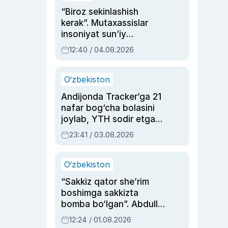
“Biroz sekinlashish
kerak”. Mutaxassislar
insoniyat sun’iy
intellektni boshqara
12:40 / 04.08.2026
olmay qolishidan xavotir
bildirdi
O‘zbekiston
Andijonda Tracker’ga 21
nafar bog‘cha bolasini
joylab, YTH sodir etgan
ayolga sud hukmi o‘qildi
23:41 / 03.08.2026
O‘zbekiston
“Sakkiz qator she’rim
boshimga sakkizta
bomba bo‘lgan”. Abdulla
Oripovni siyosiy
12:24 / 01.08.2026
ayblovlardan asrab