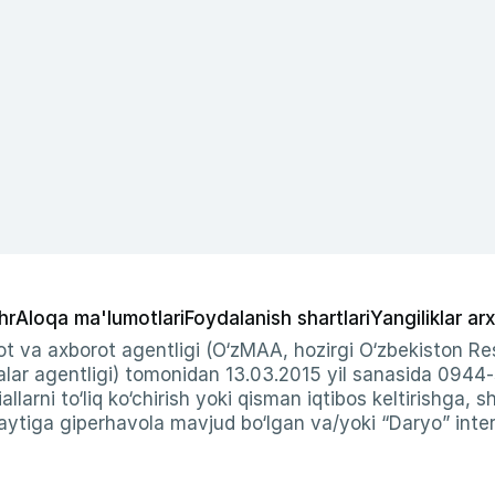
hr
Aloqa ma'lumotlari
Foydalanish shartlari
Yangiliklar arx
t va axborot agentligi (O‘zMAA, hozirgi O‘zbekiston Res
ar agentligi) tomonidan 13.03.2015 yil sanasida 0944
allarni to‘liq ko‘chirish yoki qisman iqtibos keltirishga, 
ytiga giperhavola mavjud bo‘lgan va/yoki “Daryo” intern