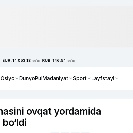
EUR :
RUB :
14 053,18
146,54
so'm
so'm
 Osiyo
Dunyo
Pul
Madaniyat
Sport
Layfstayl
nasini ovqat yordamida
bo‘ldi