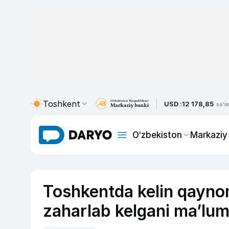
Toshkent
USD :
12 178,85
so'm
O‘zbekiston
Markaziy
Toshkentda kelin qayno
zaharlab kelgani ma’lum 