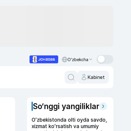
O‘zbekcha
Kabinet
So‘nggi yangiliklar
Oʻzbekistonda olti oyda savdo,
xizmat koʻrsatish va umumiy