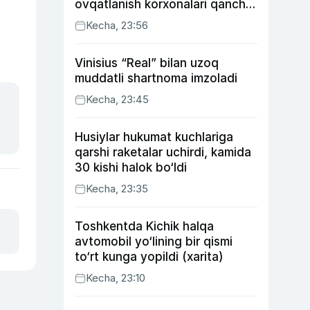
ovqatlanish korxonalari qancha
soliq toʻlagani ochiqlandi
Kecha, 23:56
Vinisius “Real” bilan uzoq
muddatli shartnoma imzoladi
Kecha, 23:45
Husiylar hukumat kuchlariga
qarshi raketalar uchirdi, kamida
30 kishi halok bo‘ldi
Kecha, 23:35
Toshkentda Kichik halqa
avtomobil yo‘lining bir qismi
to‘rt kunga yopildi (xarita)
Kecha, 23:10