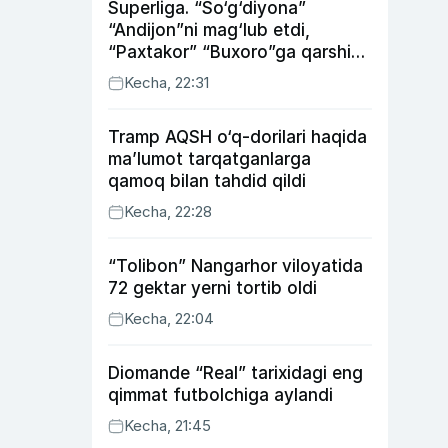
Superliga. “So‘g‘diyona”
“Andijon”ni mag‘lub etdi,
“Paxtakor” “Buxoro”ga qarshi
bahsda g‘alabani qo‘ldan
Kecha, 22:31
chiqardi
Tramp AQSH o‘q-dorilari haqida
ma’lumot tarqatganlarga
qamoq bilan tahdid qildi
Kecha, 22:28
“Tolibon” Nangarhor viloyatida
72 gektar yerni tortib oldi
Kecha, 22:04
Diomande “Real” tarixidagi eng
qimmat futbolchiga aylandi
Kecha, 21:45