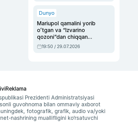
qolgan voqea
Dunyo
Mariupol qamalini yorib
oʻtgan va “Izvarino
qozoni”dan chiqqan
qahramon — Ukraina
19:50 / 29.07.2026
armiyasi bosh
qoʻmondoni Drapatiy
haqida
ivi
Reklama
publikasi Prezidenti Administratsiyasi
-sonli guvohnoma bilan ommaviy axborot
shuningdek, fotografik, grafik, audio va/yoki
et-nashrining muallifligini ko‘rsatuvchi