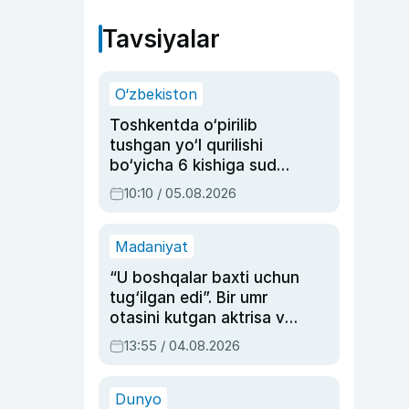
Tavsiyalar
O‘zbekiston
Toshkentda o‘pirilib
tushgan yo‘l qurilishi
bo‘yicha 6 kishiga sud
hukmi o‘qildi
10:10 / 05.08.2026
Madaniyat
“U boshqalar baxti uchun
tug‘ilgan edi”. Bir umr
otasini kutgan aktrisa va
dublyaj ustasi Rimma
13:55 / 04.08.2026
Ahmedovaning
sinovlarga to‘la hayoti
Dunyo