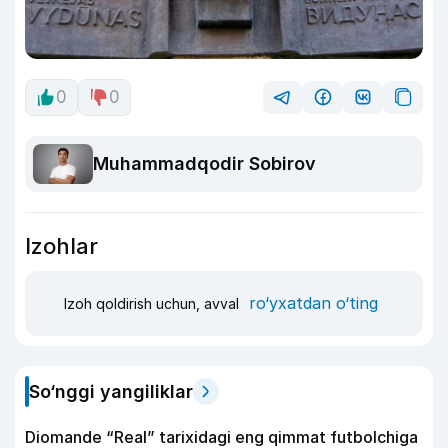
0
0
Muhammadqodir Sobirov
Izohlar
ro‘yxatdan o‘ting
Izoh qoldirish uchun, avval
So‘nggi yangiliklar
Diomande “Real” tarixidagi eng qimmat futbolchiga