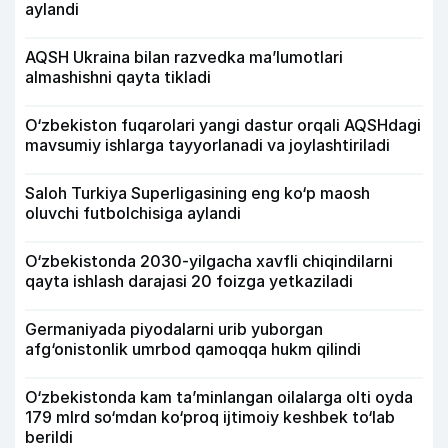
aylandi
AQSH Ukraina bilan razvedka ma’lumotlari
almashishni qayta tikladi
O‘zbekiston fuqarolari yangi dastur orqali AQSHdagi
mavsumiy ishlarga tayyorlanadi va joylashtiriladi
Saloh Turkiya Superligasining eng ko‘p maosh
oluvchi futbolchisiga aylandi
O‘zbekistonda 2030-yilgacha xavfli chiqindilarni
qayta ishlash darajasi 20 foizga yetkaziladi
Germaniyada piyodalarni urib yuborgan
afg‘onistonlik umrbod qamoqqa hukm qilindi
O‘zbekistonda kam ta’minlangan oilalarga olti oyda
179 mlrd so‘mdan ko‘proq ijtimoiy keshbek to‘lab
berildi