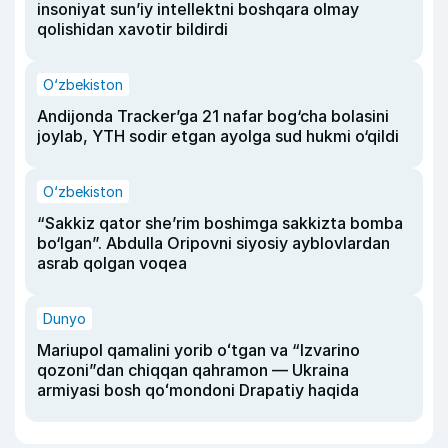
insoniyat sun’iy intellektni boshqara olmay
qolishidan xavotir bildirdi
O‘zbekiston
Andijonda Tracker’ga 21 nafar bog‘cha bolasini
joylab, YTH sodir etgan ayolga sud hukmi o‘qildi
O‘zbekiston
“Sakkiz qator she’rim boshimga sakkizta bomba
bo‘lgan”. Abdulla Oripovni siyosiy ayblovlardan
asrab qolgan voqea
Dunyo
Mariupol qamalini yorib oʻtgan va “Izvarino
qozoni”dan chiqqan qahramon — Ukraina
armiyasi bosh qoʻmondoni Drapatiy haqida