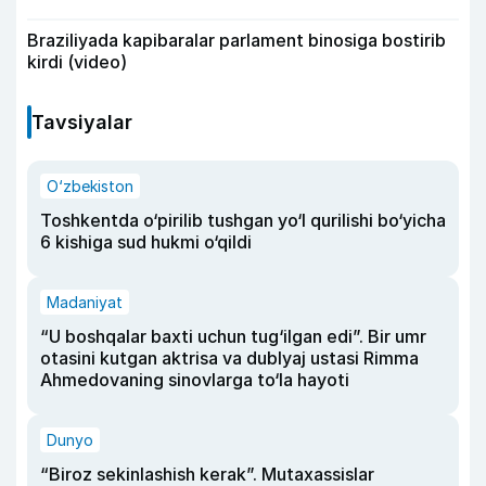
Braziliyada kapibaralar parlament binosiga bostirib
kirdi (video)
Tavsiyalar
O‘zbekiston
Toshkentda o‘pirilib tushgan yo‘l qurilishi bo‘yicha
6 kishiga sud hukmi o‘qildi
Madaniyat
“U boshqalar baxti uchun tug‘ilgan edi”. Bir umr
otasini kutgan aktrisa va dublyaj ustasi Rimma
Ahmedovaning sinovlarga to‘la hayoti
Dunyo
“Biroz sekinlashish kerak”. Mutaxassislar