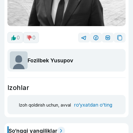
0
0
Fozilbek Yusupov
Izohlar
ro‘yxatdan o‘ting
Izoh qoldirish uchun, avval
So‘nggi yangiliklar