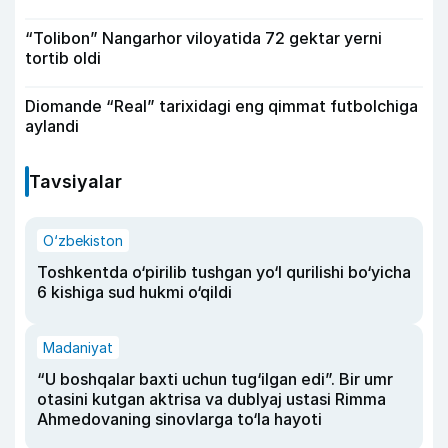
“Tolibon” Nangarhor viloyatida 72 gektar yerni
tortib oldi
Diomande “Real” tarixidagi eng qimmat futbolchiga
aylandi
Tavsiyalar
O‘zbekiston
Toshkentda o‘pirilib tushgan yo‘l qurilishi bo‘yicha
6 kishiga sud hukmi o‘qildi
Madaniyat
“U boshqalar baxti uchun tug‘ilgan edi”. Bir umr
otasini kutgan aktrisa va dublyaj ustasi Rimma
Ahmedovaning sinovlarga to‘la hayoti