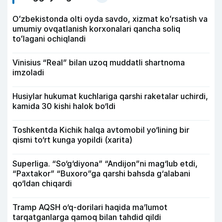
Oʻzbekistonda olti oyda savdo, xizmat koʻrsatish va
umumiy ovqatlanish korxonalari qancha soliq
toʻlagani ochiqlandi
Vinisius “Real” bilan uzoq muddatli shartnoma
imzoladi
Husiylar hukumat kuchlariga qarshi raketalar uchirdi,
kamida 30 kishi halok bo‘ldi
Toshkentda Kichik halqa avtomobil yo‘lining bir
qismi to‘rt kunga yopildi (xarita)
Superliga. “So‘g‘diyona” “Andijon”ni mag‘lub etdi,
“Paxtakor” “Buxoro”ga qarshi bahsda g‘alabani
qo‘ldan chiqardi
Tramp AQSH o‘q-dorilari haqida ma’lumot
tarqatganlarga qamoq bilan tahdid qildi