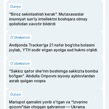
Dunyo
“Biroz sekinlashish kerak”. Mutaxassislar
insoniyat sun’iy intellektni boshqara olmay
qolishidan xavotir bildirdi
O‘zbekiston
Andijonda Tracker’ga 21 nafar bog‘cha bolasini
joylab, YTH sodir etgan ayolga sud hukmi o‘qildi
O‘zbekiston
“Sakkiz qator she’rim boshimga sakkizta bomba
bo‘lgan”. Abdulla Oripovni siyosiy ayblovlardan
asrab qolgan voqea
Dunyo
Mariupol qamalini yorib oʻtgan va “Izvarino
qozoni”dan chiqqan qahramon — Ukraina