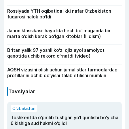
Rossiyada YTH oqibatida ikki nafar O‘zbekiston
fuqarosi halok bo‘ldi
Jahon klassikasi: hayotda hech bo‘lmaganda bir
marta o‘qish kerak bo‘lgan kitoblar (II qism)
Britaniyalik 97 yoshli ko‘zi ojiz ayol samolyot
qanotida uchib rekord o‘rnatdi (video)
AQSH vizasini olish uchun jurnalistlar tarmoqlardagi
profillarini ochib qo‘yishi talab etilishi mumkin
Tavsiyalar
O‘zbekiston
Toshkentda o‘pirilib tushgan yo‘l qurilishi bo‘yicha
6 kishiga sud hukmi o‘qildi