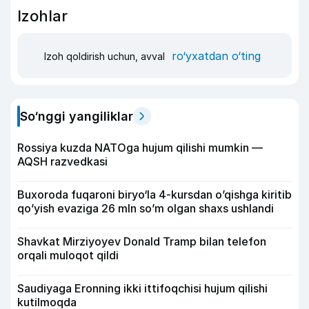
Izohlar
ro‘yxatdan o‘ting
Izoh qoldirish uchun, avval
So‘nggi yangiliklar
Rossiya kuzda NATOga hujum qilishi mumkin —
AQSH razvedkasi
Buxoroda fuqaroni biryo‘la 4-kursdan o’qishga kiritib
qo’yish evaziga 26 mln so’m olgan shaxs ushlandi
Shavkat Mirziyoyev Donald Tramp bilan telefon
orqali muloqot qildi
Saudiyaga Eronning ikki ittifoqchisi hujum qilishi
kutilmoqda