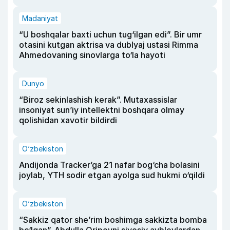
Madaniyat
“U boshqalar baxti uchun tug‘ilgan edi”. Bir umr
otasini kutgan aktrisa va dublyaj ustasi Rimma
Ahmedovaning sinovlarga to‘la hayoti
Dunyo
“Biroz sekinlashish kerak”. Mutaxassislar
insoniyat sun’iy intellektni boshqara olmay
qolishidan xavotir bildirdi
O‘zbekiston
Andijonda Tracker’ga 21 nafar bog‘cha bolasini
joylab, YTH sodir etgan ayolga sud hukmi o‘qildi
O‘zbekiston
“Sakkiz qator she’rim boshimga sakkizta bomba