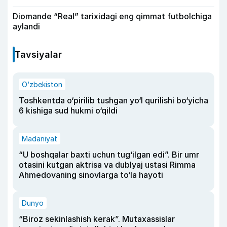
Diomande “Real” tarixidagi eng qimmat futbolchiga
aylandi
Tavsiyalar
O‘zbekiston
Toshkentda o‘pirilib tushgan yo‘l qurilishi bo‘yicha
6 kishiga sud hukmi o‘qildi
Madaniyat
“U boshqalar baxti uchun tug‘ilgan edi”. Bir umr
otasini kutgan aktrisa va dublyaj ustasi Rimma
Ahmedovaning sinovlarga to‘la hayoti
Dunyo
“Biroz sekinlashish kerak”. Mutaxassislar