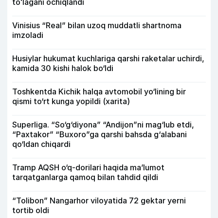
toʻlagani ochiqlandi
Vinisius “Real” bilan uzoq muddatli shartnoma
imzoladi
Husiylar hukumat kuchlariga qarshi raketalar uchirdi,
kamida 30 kishi halok bo‘ldi
Toshkentda Kichik halqa avtomobil yo‘lining bir
qismi to‘rt kunga yopildi (xarita)
Superliga. “So‘g‘diyona” “Andijon”ni mag‘lub etdi,
“Paxtakor” “Buxoro”ga qarshi bahsda g‘alabani
qo‘ldan chiqardi
Tramp AQSH o‘q-dorilari haqida ma’lumot
tarqatganlarga qamoq bilan tahdid qildi
“Tolibon” Nangarhor viloyatida 72 gektar yerni
tortib oldi