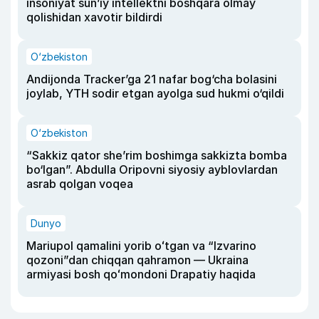
insoniyat sun’iy intellektni boshqara olmay
qolishidan xavotir bildirdi
O‘zbekiston
Andijonda Tracker’ga 21 nafar bog‘cha bolasini
joylab, YTH sodir etgan ayolga sud hukmi o‘qildi
O‘zbekiston
“Sakkiz qator she’rim boshimga sakkizta bomba
bo‘lgan”. Abdulla Oripovni siyosiy ayblovlardan
asrab qolgan voqea
Dunyo
Mariupol qamalini yorib oʻtgan va “Izvarino
qozoni”dan chiqqan qahramon — Ukraina
armiyasi bosh qoʻmondoni Drapatiy haqida