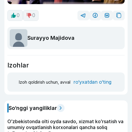
0
0
Surayyo Majidova
Izohlar
ro‘yxatdan o‘ting
Izoh qoldirish uchun, avval
So‘nggi yangiliklar
Oʻzbekistonda olti oyda savdo, xizmat koʻrsatish va
umumiy ovqatlanish korxonalari qancha soliq