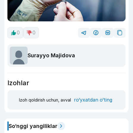
0
0
Surayyo Majidova
Izohlar
ro‘yxatdan o‘ting
Izoh qoldirish uchun, avval
So‘nggi yangiliklar