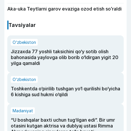
Aka-uka Teytlarni garov evaziga ozod etish soʻraldi
Tavsiyalar
O‘zbekiston
Jizzaxda 77 yoshli taksichini qo‘y sotib olish
bahonasida yaylovga olib borib o‘ldirgan yigit 20
yilga qamaldi
O‘zbekiston
Toshkentda o‘pirilib tushgan yo‘l qurilishi bo‘yicha
6 kishiga sud hukmi o‘qildi
Madaniyat
“U boshqalar baxti uchun tug‘ilgan edi”. Bir umr
otasini kutgan aktrisa va dublyaj ustasi Rimma