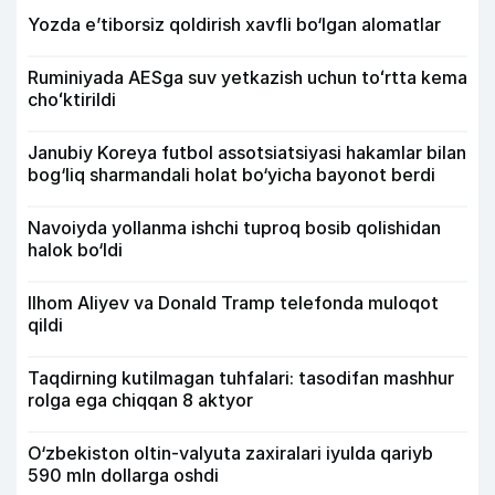
Yozda e’tiborsiz qoldirish xavfli bo‘lgan alomatlar
Ruminiyada AESga suv yetkazish uchun toʻrtta kema
choʻktirildi
Janubiy Koreya futbol assotsiatsiyasi hakamlar bilan
bog‘liq sharmandali holat bo‘yicha bayonot berdi
Navoiyda yollanma ishchi tuproq bosib qolishidan
halok bo‘ldi
Ilhom Aliyev va Donald Tramp telefonda muloqot
qildi
Taqdirning kutilmagan tuhfalari: tasodifan mashhur
rolga ega chiqqan 8 aktyor
O‘zbekiston oltin-valyuta zaxiralari iyulda qariyb
590 mln dollarga oshdi