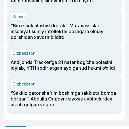
Ahmedovaning sinovlarga to‘la hayoti
Dunyo
“Biroz sekinlashish kerak”. Mutaxassislar
insoniyat sun’iy intellektni boshqara olmay
qolishidan xavotir bildirdi
O‘zbekiston
Andijonda Tracker’ga 21 nafar bog‘cha bolasini
joylab, YTH sodir etgan ayolga sud hukmi o‘qildi
O‘zbekiston
“Sakkiz qator she’rim boshimga sakkizta bomba
bo‘lgan”. Abdulla Oripovni siyosiy ayblovlardan
asrab qolgan voqea