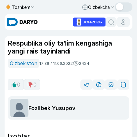
Toshkent
O‘zbekcha
Respublika oliy ta’lim kengashiga
yangi rais tayinlandi
O‘zbekiston
17:39 / 11.06.2022
2424
0
0
Fozilbek Yusupov
Izohlar