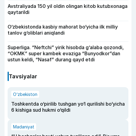
Avstraliyada 150 yil oldin olingan kitob kutubxonaga
qaytarildi
O‘zbekistonda kasbiy mahorat bo‘yicha ilk milliy
tanlov g‘oliblari aniqlandi
Superliga. “Neftchi” yirik hisobda g‘alaba qozondi,
“OKMK” super kambek evaziga “Bunyodkor”dan
ustun keldi, “Nasaf” durang qayd etdi
Tavsiyalar
O‘zbekiston
Toshkentda o‘pirilib tushgan yo‘l qurilishi bo‘yicha
6 kishiga sud hukmi o‘qildi
Madaniyat