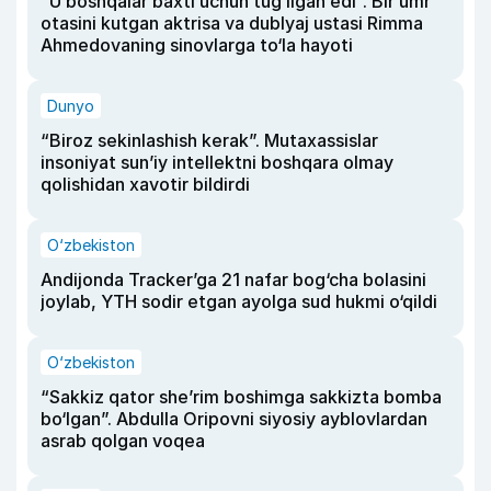
“U boshqalar baxti uchun tug‘ilgan edi”. Bir umr
otasini kutgan aktrisa va dublyaj ustasi Rimma
Ahmedovaning sinovlarga to‘la hayoti
Dunyo
“Biroz sekinlashish kerak”. Mutaxassislar
insoniyat sun’iy intellektni boshqara olmay
qolishidan xavotir bildirdi
O‘zbekiston
Andijonda Tracker’ga 21 nafar bog‘cha bolasini
joylab, YTH sodir etgan ayolga sud hukmi o‘qildi
O‘zbekiston
“Sakkiz qator she’rim boshimga sakkizta bomba
bo‘lgan”. Abdulla Oripovni siyosiy ayblovlardan
asrab qolgan voqea