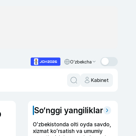
O‘zbekcha
Kabinet
So‘nggi yangiliklar
b
Oʻzbekistonda olti oyda savdo,
xizmat koʻrsatish va umumiy