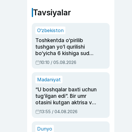
Tavsiyalar
O‘zbekiston
Toshkentda o‘pirilib
tushgan yo‘l qurilishi
bo‘yicha 6 kishiga sud
hukmi o‘qildi
10:10 / 05.08.2026
Madaniyat
“U boshqalar baxti uchun
tug‘ilgan edi”. Bir umr
otasini kutgan aktrisa va
dublyaj ustasi Rimma
13:55 / 04.08.2026
Ahmedovaning
sinovlarga to‘la hayoti
Dunyo