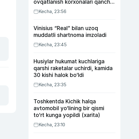
ovqatlanish korxonalari qancha
soliq toʻlagani ochiqlandi
Kecha, 23:56
Vinisius “Real” bilan uzoq
muddatli shartnoma imzoladi
Kecha, 23:45
Husiylar hukumat kuchlariga
qarshi raketalar uchirdi, kamida
30 kishi halok bo‘ldi
Kecha, 23:35
Toshkentda Kichik halqa
avtomobil yo‘lining bir qismi
to‘rt kunga yopildi (xarita)
Kecha, 23:10