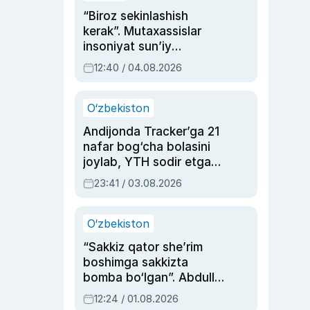
“Biroz sekinlashish
kerak”. Mutaxassislar
insoniyat sun’iy
intellektni boshqara
12:40 / 04.08.2026
olmay qolishidan xavotir
bildirdi
O‘zbekiston
Andijonda Tracker’ga 21
nafar bog‘cha bolasini
joylab, YTH sodir etgan
ayolga sud hukmi o‘qildi
23:41 / 03.08.2026
O‘zbekiston
“Sakkiz qator she’rim
boshimga sakkizta
bomba bo‘lgan”. Abdulla
Oripovni siyosiy
12:24 / 01.08.2026
ayblovlardan asrab