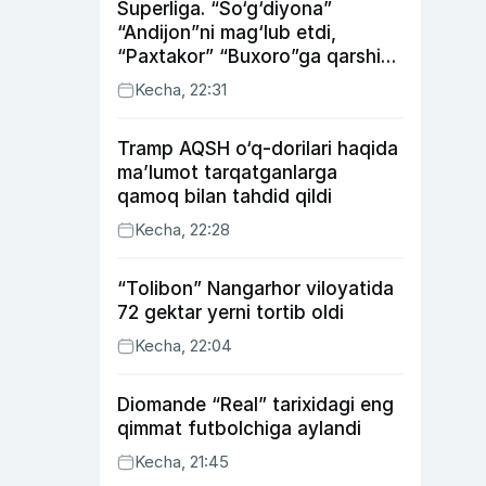
Superliga. “So‘g‘diyona”
“Andijon”ni mag‘lub etdi,
“Paxtakor” “Buxoro”ga qarshi
bahsda g‘alabani qo‘ldan
Kecha, 22:31
chiqardi
Tramp AQSH o‘q-dorilari haqida
ma’lumot tarqatganlarga
qamoq bilan tahdid qildi
Kecha, 22:28
“Tolibon” Nangarhor viloyatida
72 gektar yerni tortib oldi
Kecha, 22:04
Diomande “Real” tarixidagi eng
qimmat futbolchiga aylandi
Kecha, 21:45