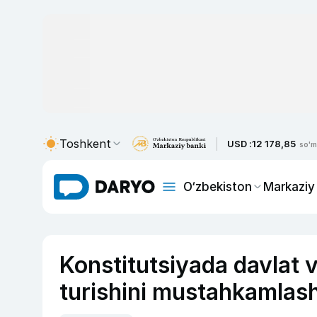
Toshkent
USD :
12 178,85
so'm
O‘zbekiston
Markaziy
Konstitutsiyada davlat va
turishini mustahkamlash t