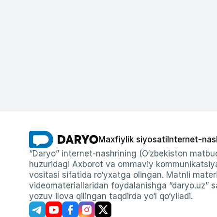
Maxfiylik siyosati
Internet-nas
“Daryo” internet-nashrining (O‘zbekiston matbuo
huzuridagi Axborot va ommaviy kommunikatsiyal
vositasi sifatida ro‘yxatga olingan. Matnli materi
videomateriallaridan foydalanishga “daryo.uz” sa
yozuv ilova qilingan taqdirda yo‘l qo‘yiladi.