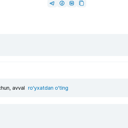
uchun, avval
ro‘yxatdan o‘ting