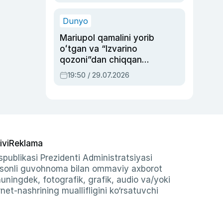
qolgan voqea
Dunyo
Mariupol qamalini yorib
oʻtgan va “Izvarino
qozoni”dan chiqqan
qahramon — Ukraina
19:50 / 29.07.2026
armiyasi bosh
qoʻmondoni Drapatiy
haqida
ivi
Reklama
publikasi Prezidenti Administratsiyasi
-sonli guvohnoma bilan ommaviy axborot
shuningdek, fotografik, grafik, audio va/yoki
et-nashrining muallifligini ko‘rsatuvchi