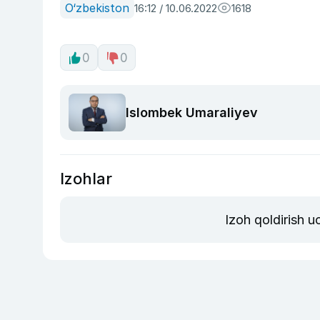
O‘zbekiston
16:12 / 10.06.2022
1618
0
0
Islombek Umaraliyev
Izohlar
Izoh qoldirish 