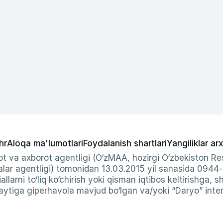
hr
Aloqa ma'lumotlari
Foydalanish shartlari
Yangiliklar arx
t va axborot agentligi (O‘zMAA, hozirgi O‘zbekiston Res
ar agentligi) tomonidan 13.03.2015 yil sanasida 0944
allarni to‘liq ko‘chirish yoki qisman iqtibos keltirishga, 
ytiga giperhavola mavjud bo‘lgan va/yoki “Daryo” intern