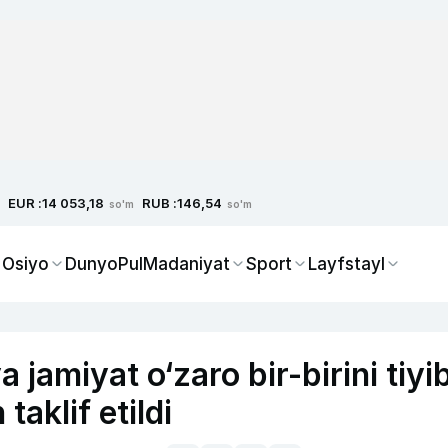
EUR :
RUB :
14 053,18
146,54
so'm
so'm
 Osiyo
Dunyo
Pul
Madaniyat
Sport
Layfstayl
 jamiyat o‘zaro bir-birini tiyi
aklif etildi