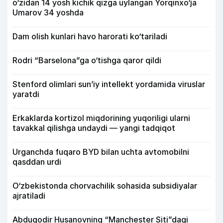
o‘zidan 14 yosh kichik qizga uylangan Yorqinxo‘ja
Umarov 34 yoshda
Dam olish kunlari havo harorati ko‘tariladi
Rodri “Barselona”ga o‘tishga qaror qildi
Stenford olimlari sun’iy intellekt yordamida viruslar
yaratdi
Erkaklarda kortizol miqdorining yuqoriligi ularni
tavakkal qilishga undaydi — yangi tadqiqot
Urganchda fuqaro BYD bilan uchta avtomobilni
qasddan urdi
O‘zbekistonda chorvachilik sohasida subsidiyalar
ajratiladi
Abduqodir Husanovning “Manchester Siti”dagi