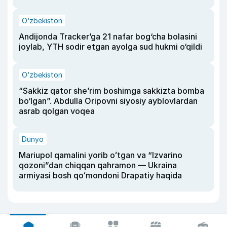
O‘zbekiston
Andijonda Tracker’ga 21 nafar bog‘cha bolasini
joylab, YTH sodir etgan ayolga sud hukmi o‘qildi
O‘zbekiston
“Sakkiz qator she’rim boshimga sakkizta bomba
bo‘lgan”. Abdulla Oripovni siyosiy ayblovlardan
asrab qolgan voqea
Dunyo
Mariupol qamalini yorib oʻtgan va “Izvarino
qozoni”dan chiqqan qahramon — Ukraina
armiyasi bosh qoʻmondoni Drapatiy haqida