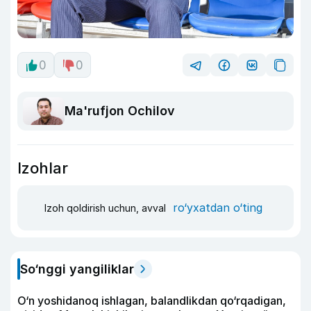
0
0
Ma'rufjon Ochilov
Izohlar
ro‘yxatdan o‘ting
Izoh qoldirish uchun, avval
So‘nggi yangiliklar
O‘n yoshidanoq ishlagan, balandlikdan qo‘rqadigan,