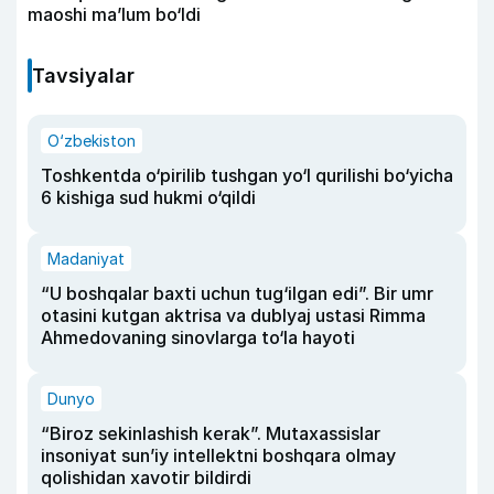
maoshi ma’lum bo‘ldi
Tavsiyalar
O‘zbekiston
Toshkentda o‘pirilib tushgan yo‘l qurilishi bo‘yicha
6 kishiga sud hukmi o‘qildi
Madaniyat
“U boshqalar baxti uchun tug‘ilgan edi”. Bir umr
otasini kutgan aktrisa va dublyaj ustasi Rimma
Ahmedovaning sinovlarga to‘la hayoti
Dunyo
“Biroz sekinlashish kerak”. Mutaxassislar
insoniyat sun’iy intellektni boshqara olmay
qolishidan xavotir bildirdi