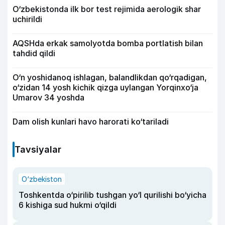
O‘zbekistonda ilk bor test rejimida aerologik shar
uchirildi
AQSHda erkak samolyotda bomba portlatish bilan
tahdid qildi
O‘n yoshidanoq ishlagan, balandlikdan qo‘rqadigan,
o‘zidan 14 yosh kichik qizga uylangan Yorqinxo‘ja
Umarov 34 yoshda
Dam olish kunlari havo harorati ko‘tariladi
Tavsiyalar
O‘zbekiston
Toshkentda o‘pirilib tushgan yo‘l qurilishi bo‘yicha
6 kishiga sud hukmi o‘qildi