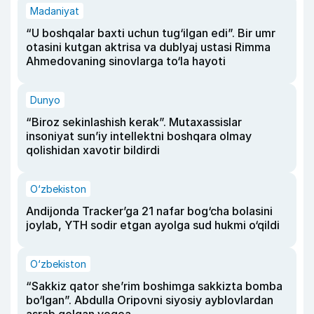
Madaniyat
“U boshqalar baxti uchun tug‘ilgan edi”. Bir umr
otasini kutgan aktrisa va dublyaj ustasi Rimma
Ahmedovaning sinovlarga to‘la hayoti
Dunyo
“Biroz sekinlashish kerak”. Mutaxassislar
insoniyat sun’iy intellektni boshqara olmay
qolishidan xavotir bildirdi
O‘zbekiston
Andijonda Tracker’ga 21 nafar bog‘cha bolasini
joylab, YTH sodir etgan ayolga sud hukmi o‘qildi
O‘zbekiston
“Sakkiz qator she’rim boshimga sakkizta bomba
bo‘lgan”. Abdulla Oripovni siyosiy ayblovlardan
asrab qolgan voqea