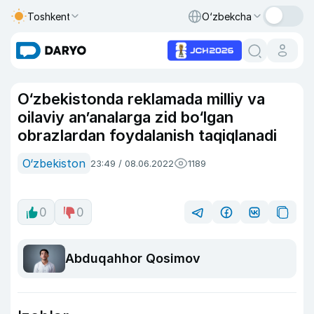
Toshkent
O‘zbekcha
O‘zbekistonda reklamada milliy va
oilaviy an’analarga zid bo‘lgan
obrazlardan foydalanish taqiqlanadi
O‘zbekiston
23:49 / 08.06.2022
1189
0
0
Abduqahhor Qosimov