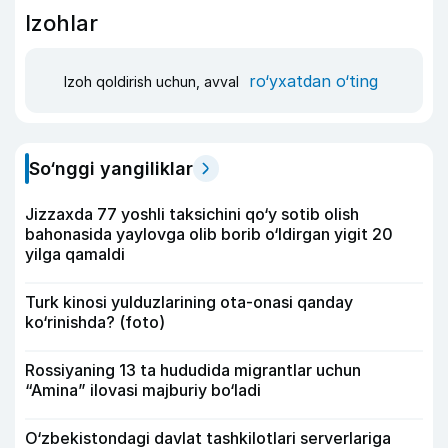
Izohlar
ro‘yxatdan o‘ting
Izoh qoldirish uchun, avval
So‘nggi yangiliklar
Jizzaxda 77 yoshli taksichini qo‘y sotib olish
bahonasida yaylovga olib borib o‘ldirgan yigit 20
yilga qamaldi
Turk kinosi yulduzlarining ota-onasi qanday
ko‘rinishda? (foto)
Rossiyaning 13 ta hududida migrantlar uchun
“Amina” ilovasi majburiy bo‘ladi
O‘zbekistondagi davlat tashkilotlari serverlariga