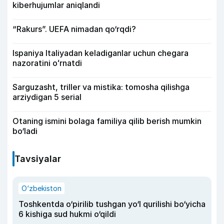
kiberhujumlar aniqlandi
“Rakurs”. UEFA nimadan qo‘rqdi?
Ispaniya Italiyadan keladiganlar uchun chegara
nazoratini oʻrnatdi
Sarguzasht, triller va mistika: tomosha qilishga
arziydigan 5 serial
Otaning ismini bolaga familiya qilib berish mumkin
bo‘ladi
Tavsiyalar
O‘zbekiston
Toshkentda o‘pirilib tushgan yo‘l qurilishi bo‘yicha
6 kishiga sud hukmi o‘qildi