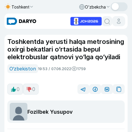
Toshkent
O‘zbekcha
Toshkentda yerusti halqa metrosining
oxirgi bekatlari o‘rtasida bepul
elektrobuslar qatnovi yo‘lga qo‘yiladi
O‘zbekiston
19:53 / 07.06.2022
1759
0
0
Fozilbek Yusupov