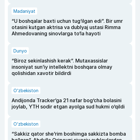
Madaniyat
“U boshqalar baxti uchun tug‘ilgan edi”. Bir umr
otasini kutgan aktrisa va dublyaj ustasi Rimma
Ahmedovaning sinovlarga to‘la hayoti
Dunyo
“Biroz sekinlashish kerak”. Mutaxassislar
insoniyat sun’iy intellektni boshqara olmay
qolishidan xavotir bildirdi
O‘zbekiston
Andijonda Tracker’ga 21 nafar bog‘cha bolasini
joylab, YTH sodir etgan ayolga sud hukmi o‘qildi
O‘zbekiston
“Sakkiz qator she’rim boshimga sakkizta bomba