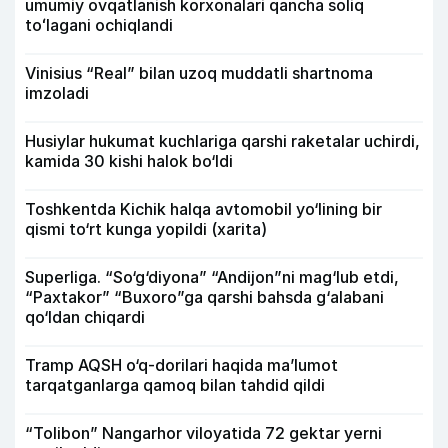
umumiy ovqatlanish korxonalari qancha soliq
toʻlagani ochiqlandi
Vinisius “Real” bilan uzoq muddatli shartnoma
imzoladi
Husiylar hukumat kuchlariga qarshi raketalar uchirdi,
kamida 30 kishi halok bo‘ldi
Toshkentda Kichik halqa avtomobil yo‘lining bir
qismi to‘rt kunga yopildi (xarita)
Superliga. “So‘g‘diyona” “Andijon”ni mag‘lub etdi,
“Paxtakor” “Buxoro”ga qarshi bahsda g‘alabani
qo‘ldan chiqardi
Tramp AQSH o‘q-dorilari haqida ma’lumot
tarqatganlarga qamoq bilan tahdid qildi
“Tolibon” Nangarhor viloyatida 72 gektar yerni