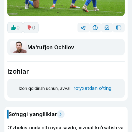
0
0
Ma'rufjon Ochilov
Izohlar
ro‘yxatdan o‘ting
Izoh qoldirish uchun, avval
So‘nggi yangiliklar
Oʻzbekistonda olti oyda savdo, xizmat koʻrsatish va