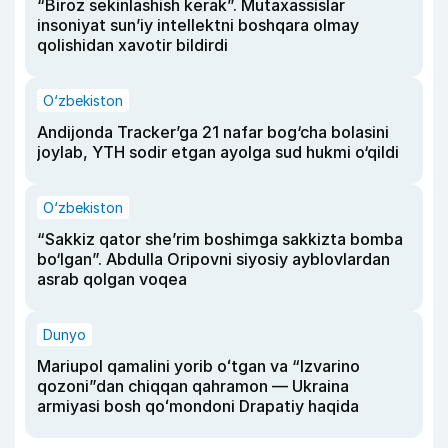
“Biroz sekinlashish kerak”. Mutaxassislar
insoniyat sun’iy intellektni boshqara olmay
qolishidan xavotir bildirdi
O‘zbekiston
Andijonda Tracker’ga 21 nafar bog‘cha bolasini
joylab, YTH sodir etgan ayolga sud hukmi o‘qildi
O‘zbekiston
“Sakkiz qator she’rim boshimga sakkizta bomba
bo‘lgan”. Abdulla Oripovni siyosiy ayblovlardan
asrab qolgan voqea
Dunyo
Mariupol qamalini yorib oʻtgan va “Izvarino
qozoni”dan chiqqan qahramon — Ukraina
armiyasi bosh qoʻmondoni Drapatiy haqida