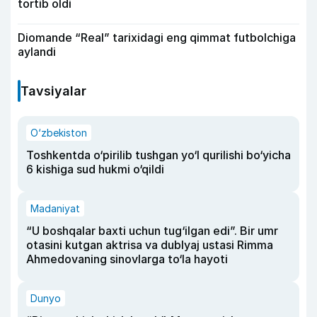
tortib oldi
Diomande “Real” tarixidagi eng qimmat futbolchiga
aylandi
Tavsiyalar
O‘zbekiston
Toshkentda o‘pirilib tushgan yo‘l qurilishi bo‘yicha
6 kishiga sud hukmi o‘qildi
Madaniyat
“U boshqalar baxti uchun tug‘ilgan edi”. Bir umr
otasini kutgan aktrisa va dublyaj ustasi Rimma
Ahmedovaning sinovlarga to‘la hayoti
Dunyo