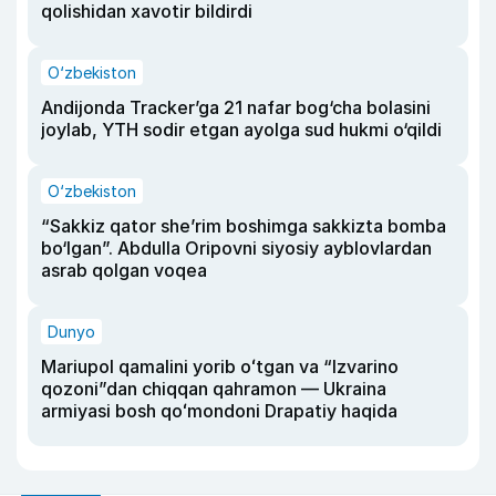
qolishidan xavotir bildirdi
O‘zbekiston
Andijonda Tracker’ga 21 nafar bog‘cha bolasini
joylab, YTH sodir etgan ayolga sud hukmi o‘qildi
O‘zbekiston
“Sakkiz qator she’rim boshimga sakkizta bomba
bo‘lgan”. Abdulla Oripovni siyosiy ayblovlardan
asrab qolgan voqea
Dunyo
Mariupol qamalini yorib oʻtgan va “Izvarino
qozoni”dan chiqqan qahramon — Ukraina
armiyasi bosh qoʻmondoni Drapatiy haqida