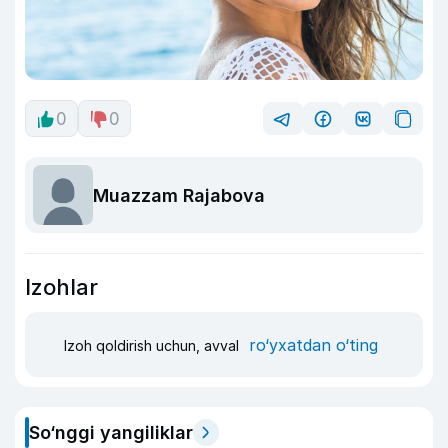
0
0
Muazzam Rajabova
Izohlar
ro‘yxatdan o‘ting
Izoh qoldirish uchun, avval
So‘nggi yangiliklar