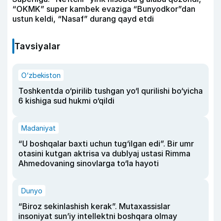
“OKMK” super kambek evaziga “Bunyodkor”dan
ustun keldi, “Nasaf” durang qayd etdi
Tavsiyalar
O‘zbekiston
Toshkentda o‘pirilib tushgan yo‘l qurilishi bo‘yicha
6 kishiga sud hukmi o‘qildi
Madaniyat
“U boshqalar baxti uchun tug‘ilgan edi”. Bir umr
otasini kutgan aktrisa va dublyaj ustasi Rimma
Ahmedovaning sinovlarga to‘la hayoti
Dunyo
“Biroz sekinlashish kerak”. Mutaxassislar
insoniyat sun’iy intellektni boshqara olmay