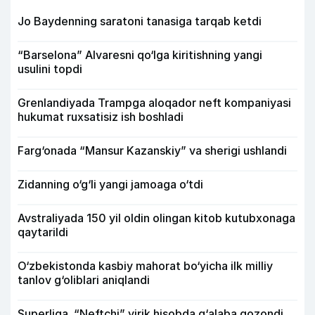
Jo Baydenning saratoni tanasiga tarqab ketdi
“Barselona” Alvaresni qo‘lga kiritishning yangi
usulini topdi
Grenlandiyada Trampga aloqador neft kompaniyasi
hukumat ruxsatisiz ish boshladi
Farg‘onada “Mansur Kazanskiy” va sherigi ushlandi
Zidanning o‘g‘li yangi jamoaga o‘tdi
Avstraliyada 150 yil oldin olingan kitob kutubxonaga
qaytarildi
O‘zbekistonda kasbiy mahorat bo‘yicha ilk milliy
tanlov g‘oliblari aniqlandi
Superliga. “Neftchi” yirik hisobda g‘alaba qozondi,