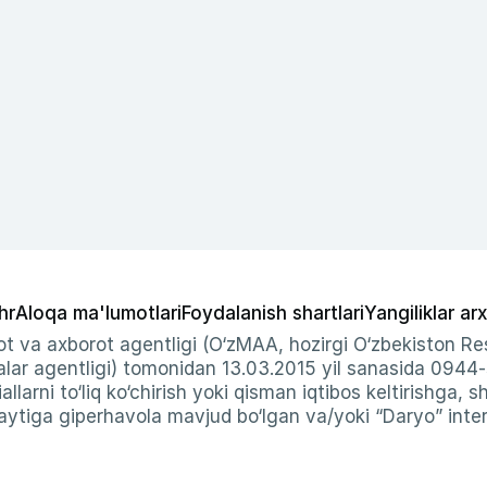
hr
Aloqa ma'lumotlari
Foydalanish shartlari
Yangiliklar arx
t va axborot agentligi (O‘zMAA, hozirgi O‘zbekiston Res
ar agentligi) tomonidan 13.03.2015 yil sanasida 0944
allarni to‘liq ko‘chirish yoki qisman iqtibos keltirishga, 
ytiga giperhavola mavjud bo‘lgan va/yoki “Daryo” intern