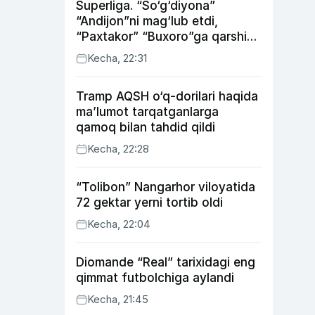
Superliga. “So‘g‘diyona”
“Andijon”ni mag‘lub etdi,
“Paxtakor” “Buxoro”ga qarshi
bahsda g‘alabani qo‘ldan
Kecha, 22:31
chiqardi
Tramp AQSH o‘q-dorilari haqida
ma’lumot tarqatganlarga
qamoq bilan tahdid qildi
Kecha, 22:28
“Tolibon” Nangarhor viloyatida
72 gektar yerni tortib oldi
Kecha, 22:04
Diomande “Real” tarixidagi eng
qimmat futbolchiga aylandi
Kecha, 21:45