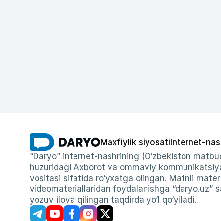
Maxfiylik siyosati
Internet-nas
“Daryo” internet-nashrining (O‘zbekiston matbuo
huzuridagi Axborot va ommaviy kommunikatsiyal
vositasi sifatida ro‘yxatga olingan. Matnli materi
videomateriallaridan foydalanishga “daryo.uz” sa
yozuv ilova qilingan taqdirda yo‘l qo‘yiladi.