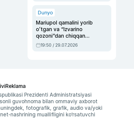
qolgan voqea
Dunyo
Mariupol qamalini yorib
oʻtgan va “Izvarino
qozoni”dan chiqqan
qahramon — Ukraina
19:50 / 29.07.2026
armiyasi bosh
qoʻmondoni Drapatiy
haqida
ivi
Reklama
publikasi Prezidenti Administratsiyasi
-sonli guvohnoma bilan ommaviy axborot
shuningdek, fotografik, grafik, audio va/yoki
et-nashrining muallifligini ko‘rsatuvchi