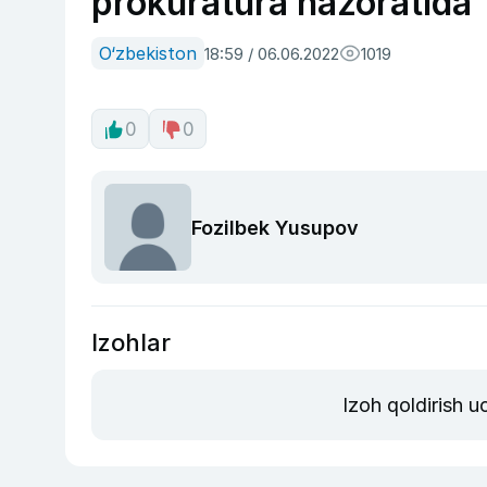
prokuratura nazoratida
O‘zbekiston
18:59 / 06.06.2022
1019
0
0
Fozilbek Yusupov
Izohlar
Izoh qoldirish 