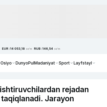
EUR :
RUB :
14 053,18
146,54
so'm
so'm
 Osiyo
Dunyo
Pul
Madaniyat
Sport
Layfstayl
ishtiruvchilardan rejadan
h taqiqlanadi. Jarayon