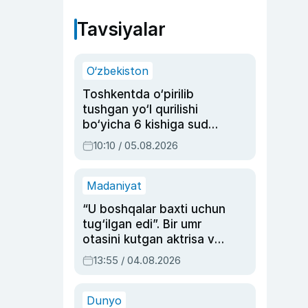
Tavsiyalar
O‘zbekiston
Toshkentda o‘pirilib
tushgan yo‘l qurilishi
bo‘yicha 6 kishiga sud
hukmi o‘qildi
10:10 / 05.08.2026
Madaniyat
“U boshqalar baxti uchun
tug‘ilgan edi”. Bir umr
otasini kutgan aktrisa va
dublyaj ustasi Rimma
13:55 / 04.08.2026
Ahmedovaning
sinovlarga to‘la hayoti
Dunyo