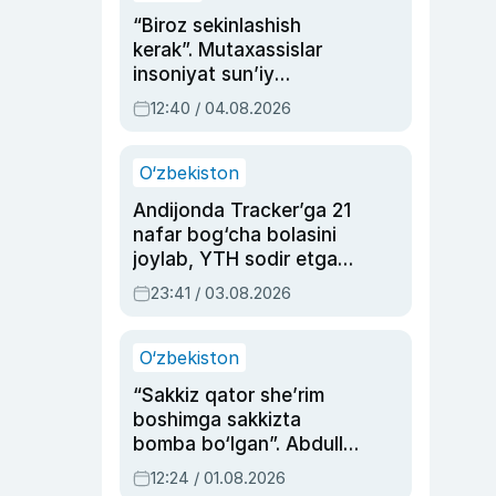
“Biroz sekinlashish
kerak”. Mutaxassislar
insoniyat sun’iy
intellektni boshqara
12:40 / 04.08.2026
olmay qolishidan xavotir
bildirdi
O‘zbekiston
Andijonda Tracker’ga 21
nafar bog‘cha bolasini
joylab, YTH sodir etgan
ayolga sud hukmi o‘qildi
23:41 / 03.08.2026
O‘zbekiston
“Sakkiz qator she’rim
boshimga sakkizta
bomba bo‘lgan”. Abdulla
Oripovni siyosiy
12:24 / 01.08.2026
ayblovlardan asrab