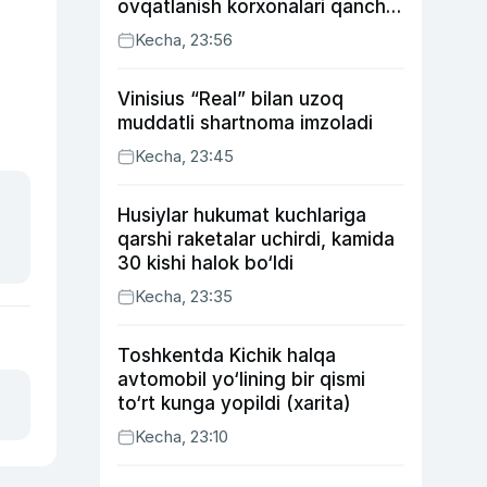
ovqatlanish korxonalari qancha
soliq toʻlagani ochiqlandi
Kecha, 23:56
Vinisius “Real” bilan uzoq
muddatli shartnoma imzoladi
Kecha, 23:45
Husiylar hukumat kuchlariga
qarshi raketalar uchirdi, kamida
30 kishi halok bo‘ldi
Kecha, 23:35
Toshkentda Kichik halqa
avtomobil yo‘lining bir qismi
to‘rt kunga yopildi (xarita)
Kecha, 23:10