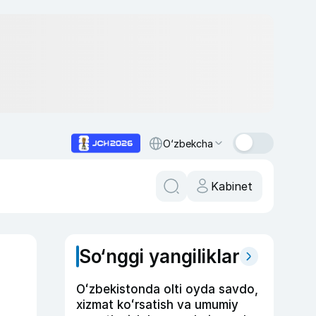
O‘zbekcha
Kabinet
So‘nggi yangiliklar
Oʻzbekistonda olti oyda savdo,
xizmat koʻrsatish va umumiy