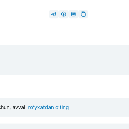
uchun, avval
ro‘yxatdan o‘ting