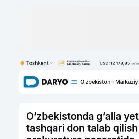
Toshkent
USD :
12 178,85
so'm
O‘zbekiston
Markaziy
O‘zbekistonda g‘alla yet
tashqari don talab qilis