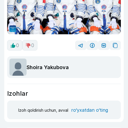
0
0
Shoira Yakubova
Izohlar
ro‘yxatdan o‘ting
Izoh qoldirish uchun, avval