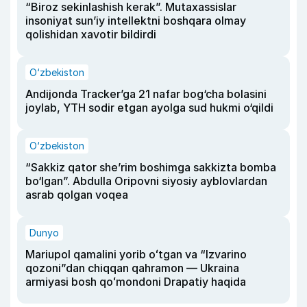
“Biroz sekinlashish kerak”. Mutaxassislar
insoniyat sun’iy intellektni boshqara olmay
qolishidan xavotir bildirdi
O‘zbekiston
Andijonda Tracker’ga 21 nafar bog‘cha bolasini
joylab, YTH sodir etgan ayolga sud hukmi o‘qildi
O‘zbekiston
“Sakkiz qator she’rim boshimga sakkizta bomba
bo‘lgan”. Abdulla Oripovni siyosiy ayblovlardan
asrab qolgan voqea
Dunyo
Mariupol qamalini yorib oʻtgan va “Izvarino
qozoni”dan chiqqan qahramon — Ukraina
armiyasi bosh qoʻmondoni Drapatiy haqida