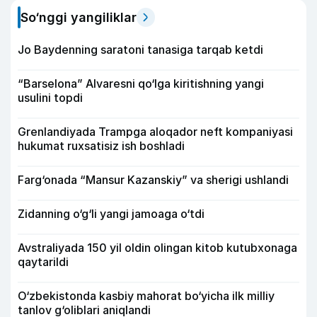
So‘nggi yangiliklar
Jo Baydenning saratoni tanasiga tarqab ketdi
“Barselona” Alvaresni qo‘lga kiritishning yangi
usulini topdi
Grenlandiyada Trampga aloqador neft kompaniyasi
hukumat ruxsatisiz ish boshladi
Farg‘onada “Mansur Kazanskiy” va sherigi ushlandi
Zidanning o‘g‘li yangi jamoaga o‘tdi
Avstraliyada 150 yil oldin olingan kitob kutubxonaga
qaytarildi
O‘zbekistonda kasbiy mahorat bo‘yicha ilk milliy
tanlov g‘oliblari aniqlandi