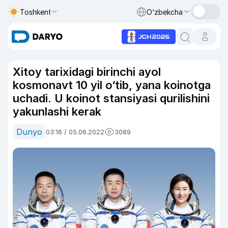
Toshkent
O‘zbekcha
Xitoy tarixidagi birinchi ayol
kosmonavt 10 yil o‘tib, yana koinotga
uchadi. U koinot stansiyasi qurilishini
yakunlashi kerak
Dunyo
03:16 / 05.06.2022
3089