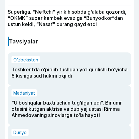
Superliga. “Neftchi” yirik hisobda g‘alaba qozondi,
“OKMK” super kambek evaziga “Bunyodkor”dan
ustun keldi, “Nasaf” durang qayd etdi
Tavsiyalar
O‘zbekiston
Toshkentda o‘pirilib tushgan yo‘l qurilishi bo‘yicha
6 kishiga sud hukmi o‘qildi
Madaniyat
“U boshqalar baxti uchun tug‘ilgan edi”. Bir umr
otasini kutgan aktrisa va dublyaj ustasi Rimma
Ahmedovaning sinovlarga to‘la hayoti
Dunyo