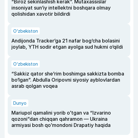
“Biroz sekinlashish kerak”. Mutaxassislar
insoniyat sun’iy intellektni boshqara olmay
qolishidan xavotir bildirdi
O‘zbekiston
Andijonda Tracker’ga 21 nafar bog‘cha bolasini
joylab, YTH sodir etgan ayolga sud hukmi o‘qildi
O‘zbekiston
“Sakkiz qator she’rim boshimga sakkizta bomba
bo‘lgan”. Abdulla Oripovni siyosiy ayblovlardan
asrab qolgan voqea
Dunyo
Mariupol qamalini yorib oʻtgan va “Izvarino
qozoni”dan chiqqan qahramon — Ukraina
armiyasi bosh qoʻmondoni Drapatiy haqida