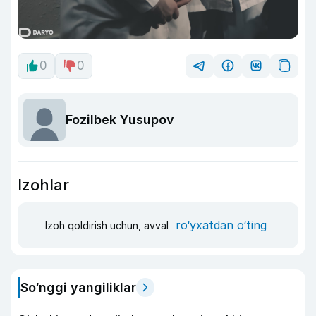
0
0
Fozilbek Yusupov
Izohlar
ro‘yxatdan o‘ting
Izoh qoldirish uchun, avval
So‘nggi yangiliklar