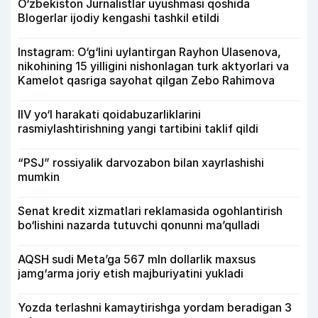
O‘zbekiston Jurnalistlar uyushmasi qoshida
Blogerlar ijodiy kengashi tashkil etildi
Instagram: O‘g‘lini uylantirgan Rayhon Ulasenova,
nikohining 15 yilligini nishonlagan turk aktyorlari va
Kamelot qasriga sayohat qilgan Zebo Rahimova
IIV yo‘l harakati qoidabuzarliklarini
rasmiylashtirishning yangi tartibini taklif qildi
“PSJ” rossiyalik darvozabon bilan xayrlashishi
mumkin
Senat kredit xizmatlari reklamasida ogohlantirish
bo‘lishini nazarda tutuvchi qonunni ma’qulladi
AQSH sudi Meta’ga 567 mln dollarlik maxsus
jamg‘arma joriy etish majburiyatini yukladi
Yozda terlashni kamaytirishga yordam beradigan 3