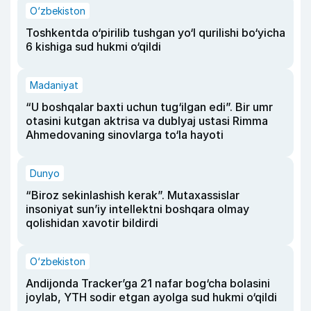
O‘zbekiston
Toshkentda o‘pirilib tushgan yo‘l qurilishi bo‘yicha
6 kishiga sud hukmi o‘qildi
Madaniyat
“U boshqalar baxti uchun tug‘ilgan edi”. Bir umr
otasini kutgan aktrisa va dublyaj ustasi Rimma
Ahmedovaning sinovlarga to‘la hayoti
Dunyo
“Biroz sekinlashish kerak”. Mutaxassislar
insoniyat sun’iy intellektni boshqara olmay
qolishidan xavotir bildirdi
O‘zbekiston
Andijonda Tracker’ga 21 nafar bog‘cha bolasini
joylab, YTH sodir etgan ayolga sud hukmi o‘qildi