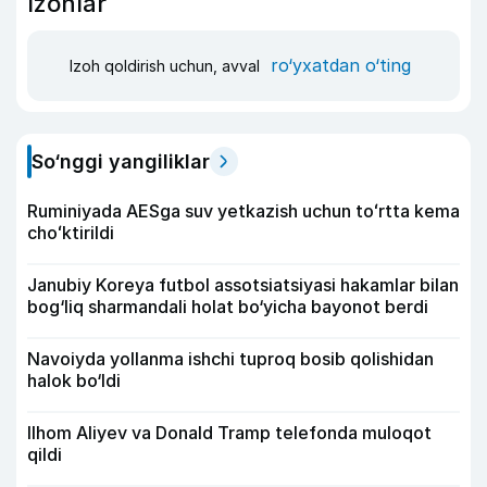
Izohlar
ro‘yxatdan o‘ting
Izoh qoldirish uchun, avval
So‘nggi yangiliklar
Ruminiyada AESga suv yetkazish uchun toʻrtta kema
choʻktirildi
Janubiy Koreya futbol assotsiatsiyasi hakamlar bilan
bog‘liq sharmandali holat bo‘yicha bayonot berdi
Navoiyda yollanma ishchi tuproq bosib qolishidan
halok bo‘ldi
Ilhom Aliyev va Donald Tramp telefonda muloqot
qildi