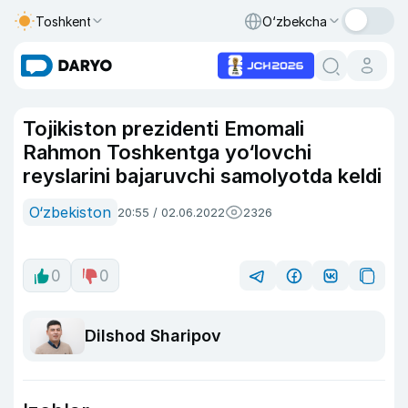
Toshkent
O‘zbekcha
Tojikiston prezidenti Emomali
Rahmon Toshkentga yo‘lovchi
reyslarini bajaruvchi samolyotda keldi
O‘zbekiston
20:55 / 02.06.2022
2326
0
0
Dilshod Sharipov