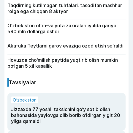
Taqdirning kutilmagan tuhfalari: tasodifan mashhur
rolga ega chiqqan 8 aktyor
O‘zbekiston oltin-valyuta zaxiralari iyulda qariyb
590 mln dollarga oshdi
Aka-uka Teytlarni garov evaziga ozod etish soʻraldi
Hovuzda cho‘milish paytida yuqtirib olish mumkin
bo‘lgan 5 xil kasallik
Tavsiyalar
O‘zbekiston
Jizzaxda 77 yoshli taksichini qo‘y sotib olish
bahonasida yaylovga olib borib o‘ldirgan yigit 20
yilga qamaldi