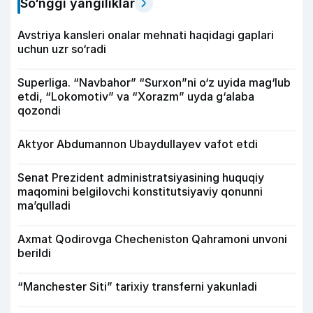
So‘nggi yangiliklar
Avstriya kansleri onalar mehnati haqidagi gaplari
uchun uzr so‘radi
Superliga. “Navbahor” “Surxon”ni o‘z uyida mag‘lub
etdi, “Lokomotiv” va “Xorazm” uyda g‘alaba
qozondi
Aktyor Abdu­mannon Ubaydullayev vafot etdi
Senat Prezident administratsiyasining huquqiy
maqomini belgilovchi konstitutsiyaviy qonunni
ma’qulladi
Axmat Qodirovga Checheniston Qahramoni unvoni
berildi
“Manchester Siti” tarixiy transferni yakunladi