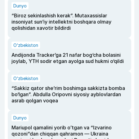
Dunyo
“Biroz sekinlashish kerak”. Mutaxassislar
insoniyat sun’iy intellektni boshqara olmay
qolishidan xavotir bildirdi
O‘zbekiston
Andijonda Tracker’ga 21 nafar bog‘cha bolasini
joylab, YTH sodir etgan ayolga sud hukmi o‘qildi
O‘zbekiston
“Sakkiz qator she’rim boshimga sakkizta bomba
bo‘lgan”. Abdulla Oripovni siyosiy ayblovlardan
asrab qolgan voqea
Dunyo
Mariupol qamalini yorib oʻtgan va “Izvarino
qozoni”dan chiqqan qahramon — Ukraina