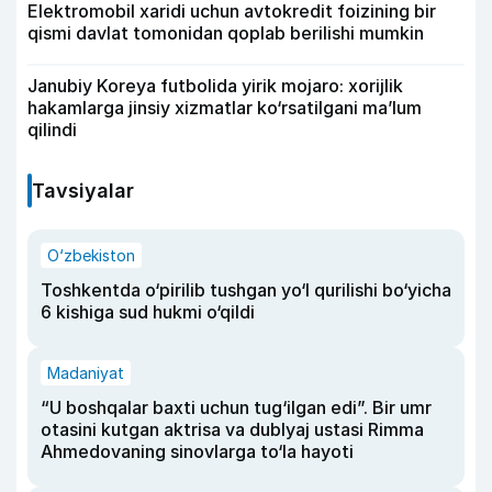
Elektromobil xaridi uchun avtokredit foizining bir
qismi davlat tomonidan qoplab berilishi mumkin
Janubiy Koreya futbolida yirik mojaro: xorijlik
hakamlarga jinsiy xizmatlar ko‘rsatilgani ma’lum
qilindi
Tavsiyalar
O‘zbekiston
Toshkentda o‘pirilib tushgan yo‘l qurilishi bo‘yicha
6 kishiga sud hukmi o‘qildi
Madaniyat
“U boshqalar baxti uchun tug‘ilgan edi”. Bir umr
otasini kutgan aktrisa va dublyaj ustasi Rimma
Ahmedovaning sinovlarga to‘la hayoti