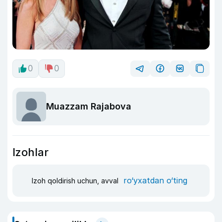
0
0
Muazzam Rajabova
Izohlar
ro‘yxatdan o‘ting
Izoh qoldirish uchun, avval