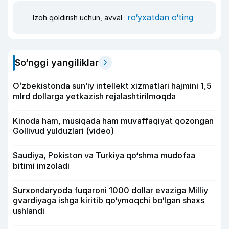
ro‘yxatdan o‘ting
Izoh qoldirish uchun, avval
So‘nggi yangiliklar
Oʻzbekistonda sunʼiy intellekt xizmatlari hajmini 1,5
mlrd dollarga yetkazish rejalashtirilmoqda
Kinoda ham, musiqada ham muvaffaqiyat qozongan
Gollivud yulduzlari (video)
Saudiya, Pokiston va Turkiya qo‘shma mudofaa
bitimi imzoladi
Surxondaryoda fuqaroni 1000 dollar evaziga Milliy
gvardiyaga ishga kiritib qo‘ymoqchi bo‘lgan shaxs
ushlandi