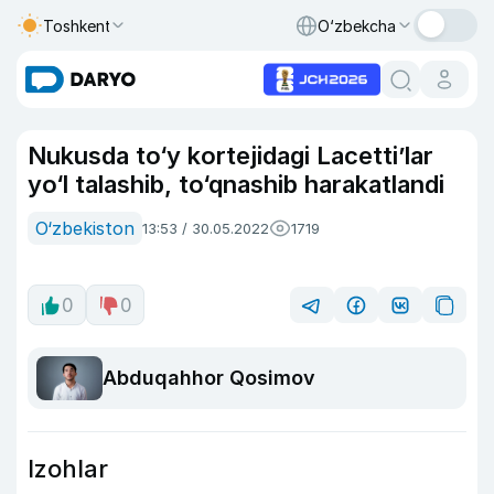
Toshkent
O‘zbekcha
Nukusda to‘y kortejidagi Lacetti’lar
yo‘l talashib, to‘qnashib harakatlandi
O‘zbekiston
13:53 / 30.05.2022
1719
0
0
Abduqahhor Qosimov
Izohlar