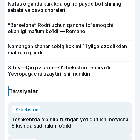
Nafas olganda kurakda og‘riq paydo bo‘lishining
sababi va davo choralari
“Barselona” Rodri uchun qancha to‘lamoqchi
ekanligi ma’lum bo‘ldi — Romano
Namangan shahar sobiq hokimi 11 yilga ozodlikdan
mahrum qilindi
Xitoy—Qirg‘iziston—O‘zbekiston temiryo‘li
Yevropagacha uzaytirilishi mumkin
Tavsiyalar
O‘zbekiston
Toshkentda o‘pirilib tushgan yo‘l qurilishi bo‘yicha
6 kishiga sud hukmi o‘qildi