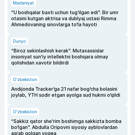
Madaniyat
“U boshqalar baxti uchun tug‘ilgan edi”. Bir umr
otasini kutgan aktrisa va dublyaj ustasi Rimma
Ahmedovaning sinovlarga to‘la hayoti
Dunyo
“Biroz sekinlashish kerak”. Mutaxassislar
insoniyat sun’iy intellektni boshqara olmay
qolishidan xavotir bildirdi
O‘zbekiston
Andijonda Tracker’ga 21 nafar bog‘cha bolasini
joylab, YTH sodir etgan ayolga sud hukmi o‘qildi
O‘zbekiston
“Sakkiz qator she’rim boshimga sakkizta bomba
bo‘lgan”. Abdulla Oripovni siyosiy ayblovlardan
asrab qolgan voqea