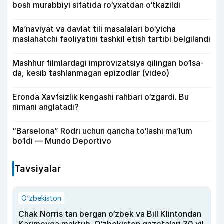
bosh murabbiyi sifatida ro‘yxatdan o‘tkazildi
Ma’naviyat va davlat tili masalalari bo‘yicha
maslahatchi faoliyatini tashkil etish tartibi belgilandi
Mashhur filmlardagi improvizatsiya qilingan bo‘lsa-
da, kesib tashlanmagan epizodlar (video)
Eronda Xavfsizlik kengashi rahbari o‘zgardi. Bu
nimani anglatadi?
“Barselona” Rodri uchun qancha to‘lashi ma’lum
bo‘ldi — Mundo Deportivo
Tavsiyalar
O‘zbekiston
Chak Norris tan bergan o‘zbek va Bill Klintondan