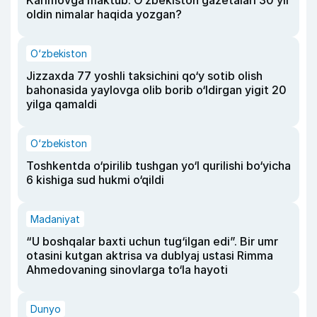
Karimovga maktub. O‘zbekiston gazetalari 30 yil
oldin nimalar haqida yozgan?
O‘zbekiston
Jizzaxda 77 yoshli taksichini qo‘y sotib olish
bahonasida yaylovga olib borib o‘ldirgan yigit 20
yilga qamaldi
O‘zbekiston
Toshkentda o‘pirilib tushgan yo‘l qurilishi bo‘yicha
6 kishiga sud hukmi o‘qildi
Madaniyat
“U boshqalar baxti uchun tug‘ilgan edi”. Bir umr
otasini kutgan aktrisa va dublyaj ustasi Rimma
Ahmedovaning sinovlarga to‘la hayoti
Dunyo