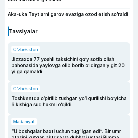
Aka-uka Teytlarni garov evaziga ozod etish soʻraldi
Tavsiyalar
O‘zbekiston
Jizzaxda 77 yoshli taksichini qo‘y sotib olish
bahonasida yaylovga olib borib o‘ldirgan yigit 20
yilga qamaldi
O‘zbekiston
Toshkentda o‘pirilib tushgan yo‘l qurilishi bo‘yicha
6 kishiga sud hukmi o‘qildi
Madaniyat
“U boshqalar baxti uchun tug‘ilgan edi”. Bir umr
otasini kutgan aktrisa va dublyaj ustasi Rimma