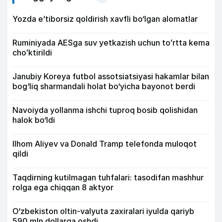
Yozda e’tiborsiz qoldirish xavfli bo‘lgan alomatlar
Ruminiyada AESga suv yetkazish uchun toʻrtta kema
choʻktirildi
Janubiy Koreya futbol assotsiatsiyasi hakamlar bilan
bog‘liq sharmandali holat bo‘yicha bayonot berdi
Navoiyda yollanma ishchi tuproq bosib qolishidan
halok bo‘ldi
Ilhom Aliyev va Donald Tramp telefonda muloqot
qildi
Taqdirning kutilmagan tuhfalari: tasodifan mashhur
rolga ega chiqqan 8 aktyor
O‘zbekiston oltin-valyuta zaxiralari iyulda qariyb
590 mln dollarga oshdi