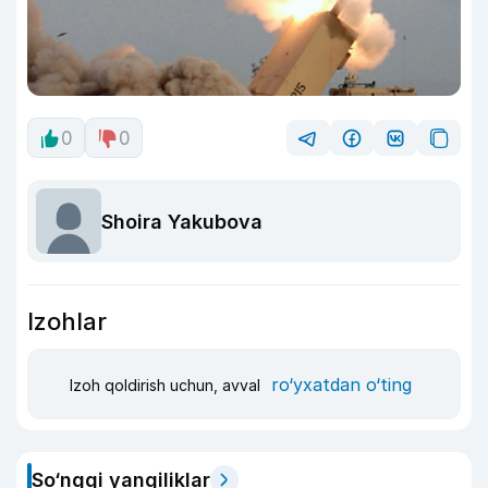
0
0
Shoira Yakubova
Izohlar
ro‘yxatdan o‘ting
Izoh qoldirish uchun, avval
So‘nggi yangiliklar