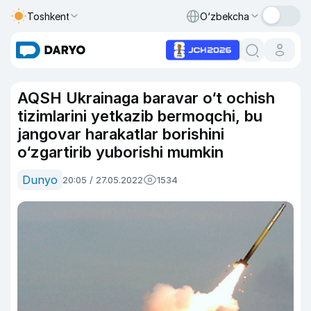
Toshkent
O‘zbekcha
AQSH Ukrainaga baravar o‘t ochish
tizimlarini yetkazib bermoqchi, bu
jangovar harakatlar borishini
o‘zgartirib yuborishi mumkin
Dunyo
20:05 / 27.05.2022
1534