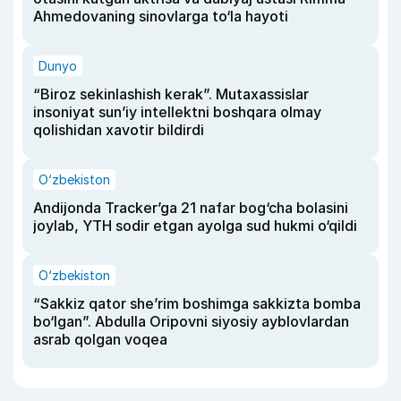
Ahmedovaning sinovlarga to‘la hayoti
Dunyo
“Biroz sekinlashish kerak”. Mutaxassislar
insoniyat sun’iy intellektni boshqara olmay
qolishidan xavotir bildirdi
O‘zbekiston
Andijonda Tracker’ga 21 nafar bog‘cha bolasini
joylab, YTH sodir etgan ayolga sud hukmi o‘qildi
O‘zbekiston
“Sakkiz qator she’rim boshimga sakkizta bomba
bo‘lgan”. Abdulla Oripovni siyosiy ayblovlardan
asrab qolgan voqea