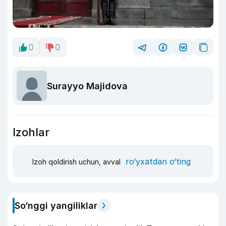
0
0
Surayyo Majidova
Izohlar
ro‘yxatdan o‘ting
Izoh qoldirish uchun, avval
So‘nggi yangiliklar