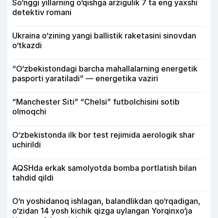
So‘nggi yillarning o‘qishga arzigulik 7 ta eng yaxshi
detektiv romani
Ukraina o‘zining yangi ballistik raketasini sinovdan
o‘tkazdi
“O‘zbekistondagi barcha mahallalarning energetik
pasporti yaratiladi” — energetika vaziri
“Manchester Siti” “Chelsi” futbolchisini sotib
olmoqchi
O‘zbekistonda ilk bor test rejimida aerologik shar
uchirildi
AQSHda erkak samolyotda bomba portlatish bilan
tahdid qildi
O‘n yoshidanoq ishlagan, balandlikdan qo‘rqadigan,
o‘zidan 14 yosh kichik qizga uylangan Yorqinxo‘ja