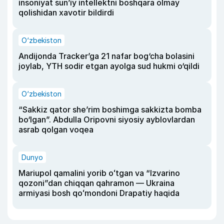
insoniyat sun’iy intellektni boshqara olmay
qolishidan xavotir bildirdi
O‘zbekiston
Andijonda Tracker’ga 21 nafar bog‘cha bolasini
joylab, YTH sodir etgan ayolga sud hukmi o‘qildi
O‘zbekiston
“Sakkiz qator she’rim boshimga sakkizta bomba
bo‘lgan”. Abdulla Oripovni siyosiy ayblovlardan
asrab qolgan voqea
Dunyo
Mariupol qamalini yorib oʻtgan va “Izvarino
qozoni”dan chiqqan qahramon — Ukraina
armiyasi bosh qoʻmondoni Drapatiy haqida