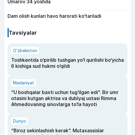
Umarov 34 yoshda
Dam olish kunlari havo harorati ko‘tariladi
Tavsiyalar
O‘zbekiston
Toshkentda o‘pirilib tushgan yo‘l qurilishi bo‘yicha
6 kishiga sud hukmi o‘qildi
Madaniyat
“U boshqalar baxti uchun tug‘ilgan edi”. Bir umr
otasini kutgan aktrisa va dublyaj ustasi Rimma
Ahmedovaning sinovlarga to‘la hayoti
Dunyo
“Biroz sekinlashish kerak”. Mutaxassislar