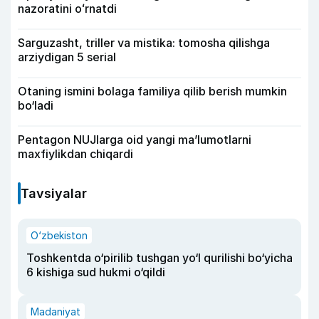
nazoratini oʻrnatdi
Sarguzasht, triller va mistika: tomosha qilishga
arziydigan 5 serial
Otaning ismini bolaga familiya qilib berish mumkin
bo‘ladi
Pentagon NUJlarga oid yangi maʼlumotlarni
maxfiylikdan chiqardi
Tavsiyalar
O‘zbekiston
Toshkentda o‘pirilib tushgan yo‘l qurilishi bo‘yicha
6 kishiga sud hukmi o‘qildi
Madaniyat