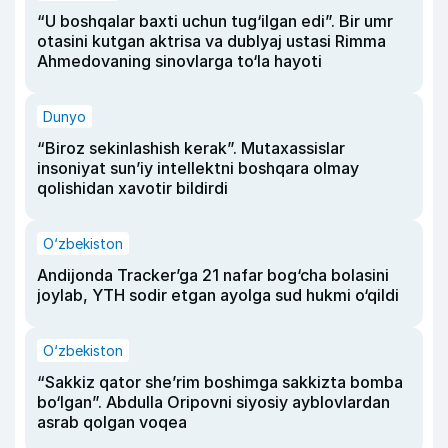
“U boshqalar baxti uchun tug‘ilgan edi”. Bir umr
otasini kutgan aktrisa va dublyaj ustasi Rimma
Ahmedovaning sinovlarga to‘la hayoti
Dunyo
“Biroz sekinlashish kerak”. Mutaxassislar
insoniyat sun’iy intellektni boshqara olmay
qolishidan xavotir bildirdi
O‘zbekiston
Andijonda Tracker’ga 21 nafar bog‘cha bolasini
joylab, YTH sodir etgan ayolga sud hukmi o‘qildi
O‘zbekiston
“Sakkiz qator she’rim boshimga sakkizta bomba
bo‘lgan”. Abdulla Oripovni siyosiy ayblovlardan
asrab qolgan voqea