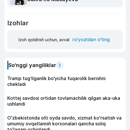
Izohlar
ro‘yxatdan o‘ting
Izoh qoldirish uchun, avval
So‘nggi yangiliklar
Tramp tug‘ilganlik bo‘yicha fuqarolik berishni
chekladi
Kottej savdosi ortidan tovlamachilik qilgan aka-uka
ushlandi
Oʻzbekistonda olti oyda savdo, xizmat koʻrsatish va
umumiy ovqatlanish korxonalari qancha soliq
toʻlagani ochiqlandi