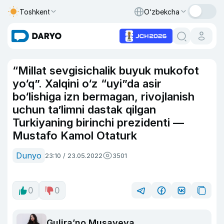
Toshkent
O‘zbekcha
“Millat sevgisichalik buyuk mukofot
yo‘q”. Xalqini o‘z “uyi”da asir
bo‘lishiga izn bermagan, rivojlanish
uchun ta’limni dastak qilgan
Turkiyaning birinchi prezidenti —
Mustafo Kamol Otaturk
Dunyo
23:10 / 23.05.2022
3501
0
0
Guliraʼno Musayeva