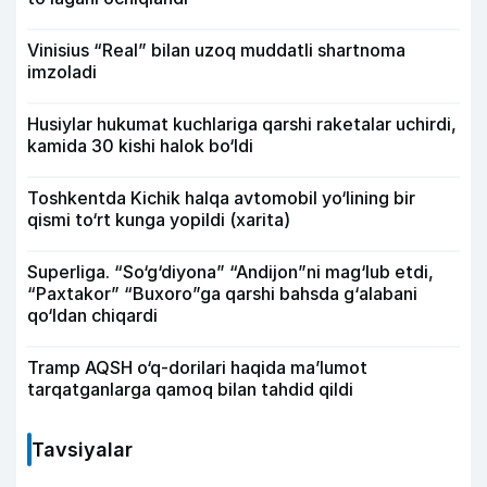
Vinisius “Real” bilan uzoq muddatli shartnoma
imzoladi
Husiylar hukumat kuchlariga qarshi raketalar uchirdi,
kamida 30 kishi halok bo‘ldi
Toshkentda Kichik halqa avtomobil yo‘lining bir
qismi to‘rt kunga yopildi (xarita)
Superliga. “So‘g‘diyona” “Andijon”ni mag‘lub etdi,
“Paxtakor” “Buxoro”ga qarshi bahsda g‘alabani
qo‘ldan chiqardi
Tramp AQSH o‘q-dorilari haqida ma’lumot
tarqatganlarga qamoq bilan tahdid qildi
Tavsiyalar