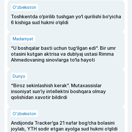
O‘zbekiston
Toshkentda o‘pirilib tushgan yo‘l qurilishi bo‘yicha
6 kishiga sud hukmi o‘qildi
Madaniyat
“U boshqalar baxti uchun tug‘ilgan edi”. Bir umr
otasini kutgan aktrisa va dublyaj ustasi Rimma
Ahmedovaning sinovlarga to‘la hayoti
Dunyo
“Biroz sekinlashish kerak”. Mutaxassislar
insoniyat sun’iy intellektni boshqara olmay
qolishidan xavotir bildirdi
O‘zbekiston
Andijonda Tracker’ga 21 nafar bog‘cha bolasini
joylab, YTH sodir etgan ayolga sud hukmi o‘qildi