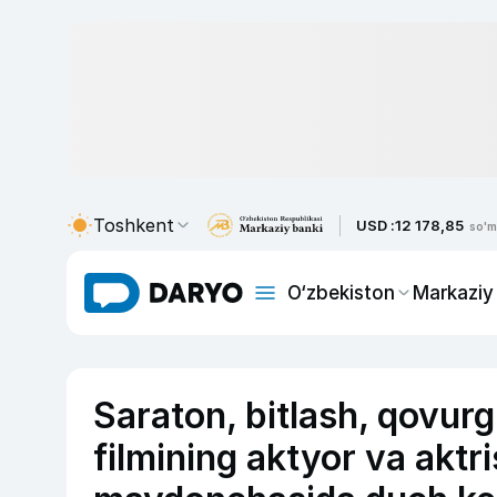
Toshkent
USD :
12 178,85
so'm
O‘zbekiston
Markaziy
Saraton, bitlash, qovurg‘
filmining aktyor va aktri