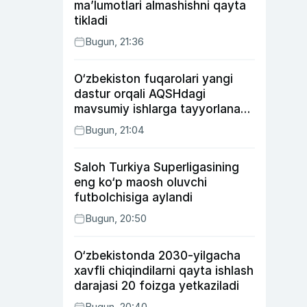
ma’lumotlari almashishni qayta
tikladi
Bugun, 21:36
O‘zbekiston fuqarolari yangi
dastur orqali AQSHdagi
mavsumiy ishlarga tayyorlanadi
va joylashtiriladi
Bugun, 21:04
Saloh Turkiya Superligasining
eng ko‘p maosh oluvchi
futbolchisiga aylandi
Bugun, 20:50
O‘zbekistonda 2030-yilgacha
xavfli chiqindilarni qayta ishlash
darajasi 20 foizga yetkaziladi
Bugun, 20:40