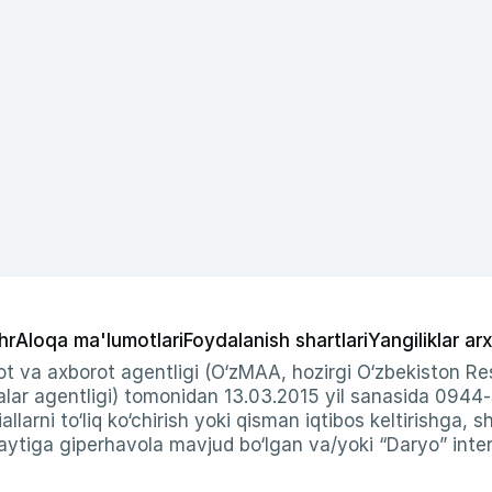
hr
Aloqa ma'lumotlari
Foydalanish shartlari
Yangiliklar arx
t va axborot agentligi (O‘zMAA, hozirgi O‘zbekiston Res
ar agentligi) tomonidan 13.03.2015 yil sanasida 0944
allarni to‘liq ko‘chirish yoki qisman iqtibos keltirishga, 
ytiga giperhavola mavjud bo‘lgan va/yoki “Daryo” intern