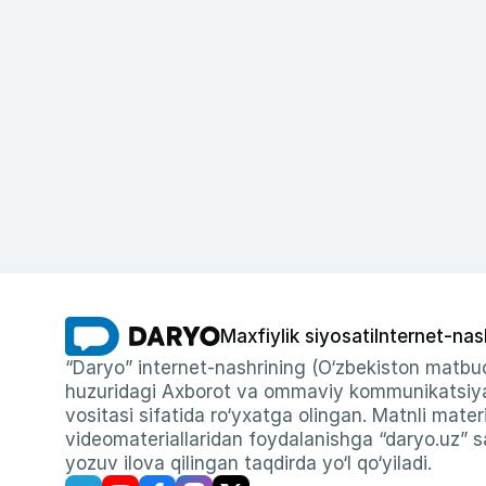
Maxfiylik siyosati
Internet-nas
“Daryo” internet-nashrining (O‘zbekiston matbuo
huzuridagi Axborot va ommaviy kommunikatsiyal
vositasi sifatida ro‘yxatga olingan. Matnli materi
videomateriallaridan foydalanishga “daryo.uz” sa
yozuv ilova qilingan taqdirda yo‘l qo‘yiladi.