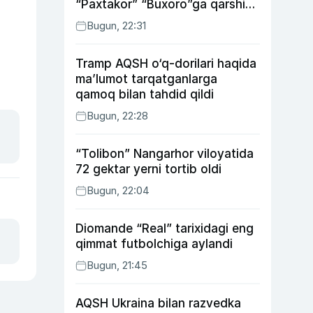
“Paxtakor” “Buxoro”ga qarshi
bahsda g‘alabani qo‘ldan
Bugun, 22:31
chiqardi
Tramp AQSH o‘q-dorilari haqida
ma’lumot tarqatganlarga
qamoq bilan tahdid qildi
Bugun, 22:28
“Tolibon” Nangarhor viloyatida
72 gektar yerni tortib oldi
Bugun, 22:04
Diomande “Real” tarixidagi eng
qimmat futbolchiga aylandi
Bugun, 21:45
AQSH Ukraina bilan razvedka