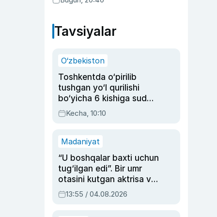
Tavsiyalar
O‘zbekiston
Toshkentda o‘pirilib
tushgan yo‘l qurilishi
bo‘yicha 6 kishiga sud
hukmi o‘qildi
Kecha, 10:10
Madaniyat
“U boshqalar baxti uchun
tug‘ilgan edi”. Bir umr
otasini kutgan aktrisa va
dublyaj ustasi Rimma
13:55 / 04.08.2026
Ahmedovaning
sinovlarga to‘la hayoti