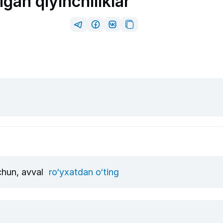
an qiyinchiliklar
uchun, avval
ro‘yxatdan o‘ting