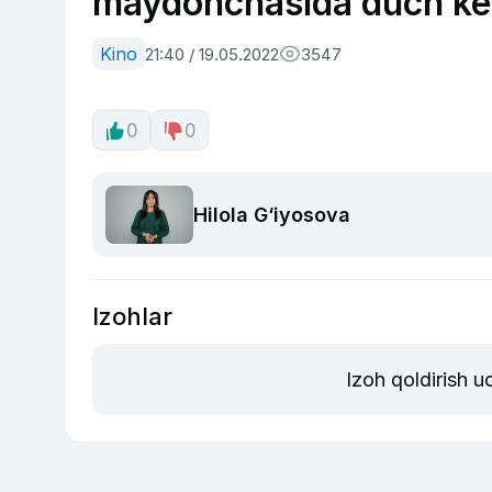
maydonchasida duch kelg
Kino
21:40 / 19.05.2022
3547
0
0
Hilola G‘iyosova
Izohlar
Izoh qoldirish 