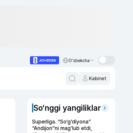
O‘zbekcha
Kabinet
So‘nggi yangiliklar
Superliga. “So‘g‘diyona”
“Andijon”ni mag‘lub etdi,