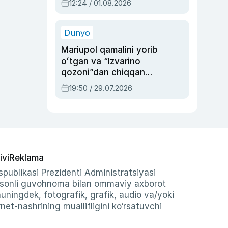
12:24 / 01.08.2026
ayblovlardan asrab
qolgan voqea
Dunyo
Mariupol qamalini yorib
oʻtgan va “Izvarino
qozoni”dan chiqqan
qahramon — Ukraina
19:50 / 29.07.2026
armiyasi bosh
qoʻmondoni Drapatiy
haqida
ivi
Reklama
publikasi Prezidenti Administratsiyasi
-sonli guvohnoma bilan ommaviy axborot
shuningdek, fotografik, grafik, audio va/yoki
et-nashrining muallifligini ko‘rsatuvchi