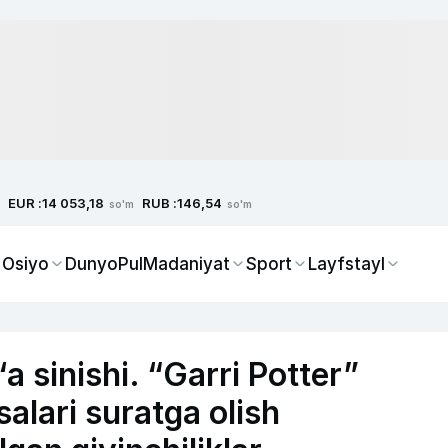
EUR :
RUB :
14 053,18
146,54
so'm
so'm
 Osiyo
Dunyo
Pul
Madaniyat
Sport
Layfstayl
a sinishi. “Garri Potter”
salari suratga olish