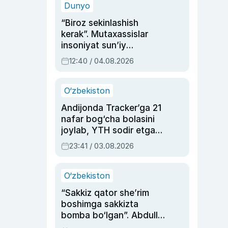
Dunyo
“Biroz sekinlashish
kerak”. Mutaxassislar
insoniyat sun’iy
intellektni boshqara
12:40 / 04.08.2026
olmay qolishidan xavotir
bildirdi
O‘zbekiston
Andijonda Tracker’ga 21
nafar bog‘cha bolasini
joylab, YTH sodir etgan
ayolga sud hukmi o‘qildi
23:41 / 03.08.2026
O‘zbekiston
“Sakkiz qator she’rim
boshimga sakkizta
bomba bo‘lgan”. Abdulla
Oripovni siyosiy