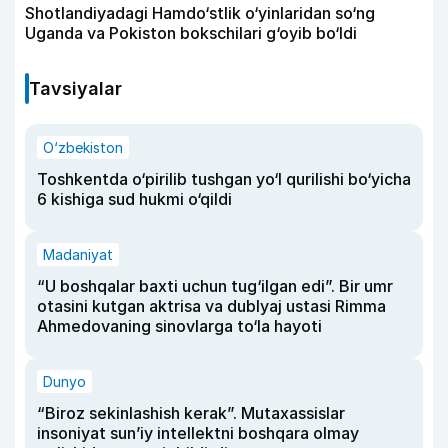
Shotlandiyadagi Hamdo‘stlik o‘yinlaridan so‘ng
Uganda va Pokiston bokschilari g‘oyib bo‘ldi
Tavsiyalar
O‘zbekiston
Toshkentda o‘pirilib tushgan yo‘l qurilishi bo‘yicha
6 kishiga sud hukmi o‘qildi
Madaniyat
“U boshqalar baxti uchun tug‘ilgan edi”. Bir umr
otasini kutgan aktrisa va dublyaj ustasi Rimma
Ahmedovaning sinovlarga to‘la hayoti
Dunyo
“Biroz sekinlashish kerak”. Mutaxassislar
insoniyat sun’iy intellektni boshqara olmay