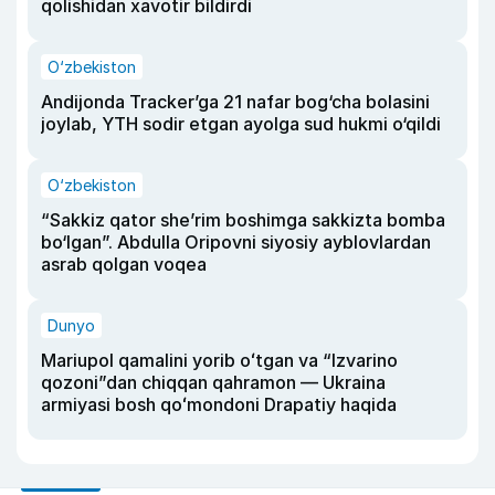
qolishidan xavotir bildirdi
O‘zbekiston
Andijonda Tracker’ga 21 nafar bog‘cha bolasini
joylab, YTH sodir etgan ayolga sud hukmi o‘qildi
O‘zbekiston
“Sakkiz qator she’rim boshimga sakkizta bomba
bo‘lgan”. Abdulla Oripovni siyosiy ayblovlardan
asrab qolgan voqea
Dunyo
Mariupol qamalini yorib oʻtgan va “Izvarino
qozoni”dan chiqqan qahramon — Ukraina
armiyasi bosh qoʻmondoni Drapatiy haqida