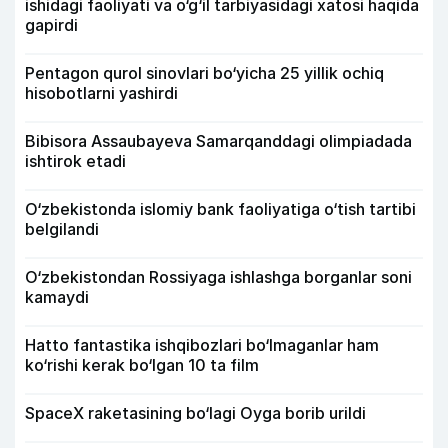
ishidagi faoliyati va o‘g‘il tarbiyasidagi xatosi haqida
gapirdi
Pentagon qurol sinovlari bo‘yicha 25 yillik ochiq
hisobotlarni yashirdi
Bibisora Assaubayeva Samarqanddagi olimpiadada
ishtirok etadi
O‘zbekistonda islomiy bank faoliyatiga o‘tish tartibi
belgilandi
O‘zbekistondan Rossiyaga ishlashga borganlar soni
kamaydi
Hatto fantastika ishqibozlari bo‘lmaganlar ham
ko‘rishi kerak bo‘lgan 10 ta film
SpaceX raketasining bo‘lagi Oyga borib urildi