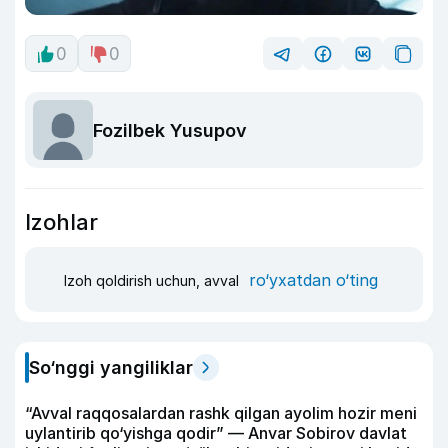
0
0
Fozilbek Yusupov
Izohlar
ro‘yxatdan o‘ting
Izoh qoldirish uchun, avval
So‘nggi yangiliklar
“Avval raqqosalardan rashk qilgan ayolim hozir meni
uylantirib qo‘yishga qodir” — Anvar Sobirov davlat