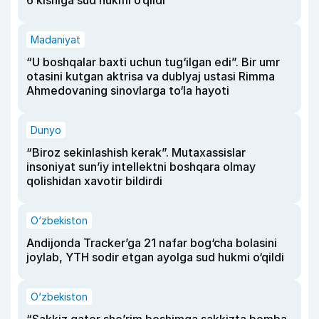
Madaniyat
“U boshqalar baxti uchun tug‘ilgan edi”. Bir umr
otasini kutgan aktrisa va dublyaj ustasi Rimma
Ahmedovaning sinovlarga to‘la hayoti
Dunyo
“Biroz sekinlashish kerak”. Mutaxassislar
insoniyat sun’iy intellektni boshqara olmay
qolishidan xavotir bildirdi
O‘zbekiston
Andijonda Tracker’ga 21 nafar bog‘cha bolasini
joylab, YTH sodir etgan ayolga sud hukmi o‘qildi
O‘zbekiston
“Sakkiz qator she’rim boshimga sakkizta bomba