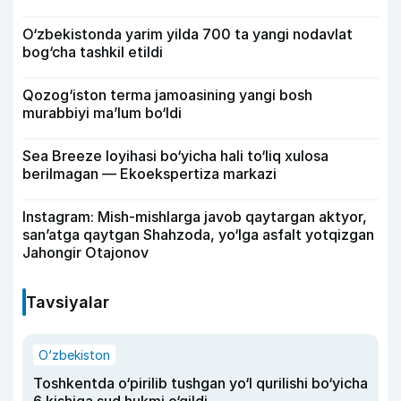
O‘zbekistonda yarim yilda 700 ta yangi nodavlat
bog‘cha tashkil etildi
Qozog‘iston terma jamoasining yangi bosh
murabbiyi ma’lum bo‘ldi
Sea Breeze loyihasi bo‘yicha hali to‘liq xulosa
berilmagan — Ekoekspertiza markazi
Instagram: Mish-mishlarga javob qaytargan aktyor,
san’atga qaytgan Shahzoda, yo‘lga asfalt yotqizgan
Jahongir Otajonov
Tavsiyalar
O‘zbekiston
Toshkentda o‘pirilib tushgan yo‘l qurilishi bo‘yicha
6 kishiga sud hukmi o‘qildi