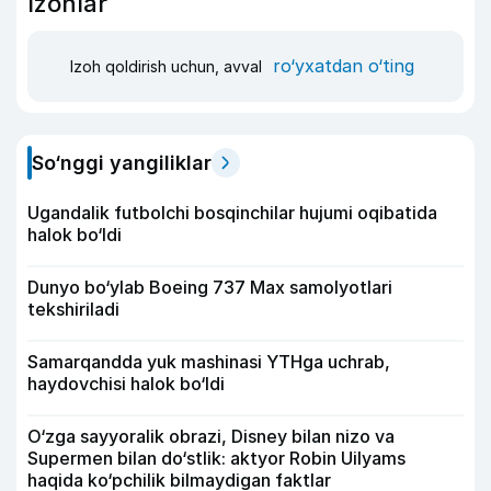
Izohlar
ro‘yxatdan o‘ting
Izoh qoldirish uchun, avval
So‘nggi yangiliklar
Ugandalik futbolchi bosqinchilar hujumi oqibatida
halok bo‘ldi
Dunyo bo‘ylab Boeing 737 Max samolyotlari
tekshiriladi
Samarqandda yuk mashinasi YTHga uchrab,
haydovchisi halok bo‘ldi
O‘zga sayyoralik obrazi, Disney bilan nizo va
Supermen bilan do‘stlik: aktyor Robin Uilyams
haqida ko‘pchilik bilmaydigan faktlar