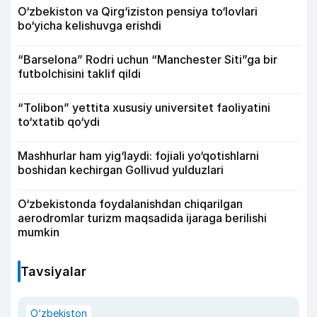
O‘zbekiston va Qirg‘iziston pensiya to‘lovlari
bo‘yicha kelishuvga erishdi
“Barselona” Rodri uchun “Manchester Siti”ga bir
futbolchisini taklif qildi
“Tolibon” yettita xususiy universitet faoliyatini
to‘xtatib qo‘ydi
Mashhurlar ham yig‘laydi: fojiali yo‘qotishlarni
boshidan kechirgan Gollivud yulduzlari
O‘zbekistonda foydalanishdan chiqarilgan
aerodromlar turizm maqsadida ijaraga berilishi
mumkin
Tavsiyalar
O‘zbekiston