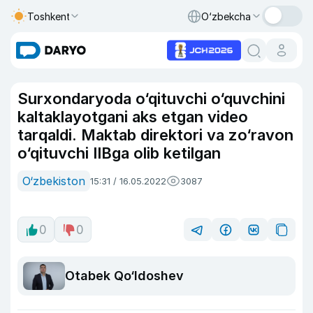
Toshkent
O‘zbekcha
Surxondaryoda o‘qituvchi o‘quvchini
kaltaklayotgani aks etgan video
tarqaldi. Maktab direktori va zo‘ravon
o‘qituvchi IIBga olib ketilgan
O‘zbekiston
15:31 / 16.05.2022
3087
0
0
Otabek Qo‘ldoshev