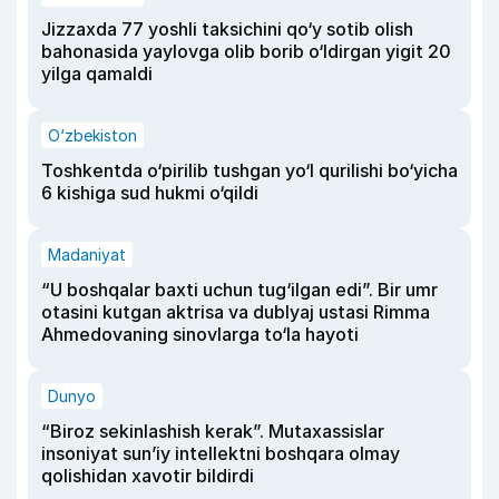
Jizzaxda 77 yoshli taksichini qo‘y sotib olish
bahonasida yaylovga olib borib o‘ldirgan yigit 20
yilga qamaldi
O‘zbekiston
Toshkentda o‘pirilib tushgan yo‘l qurilishi bo‘yicha
6 kishiga sud hukmi o‘qildi
Madaniyat
“U boshqalar baxti uchun tug‘ilgan edi”. Bir umr
otasini kutgan aktrisa va dublyaj ustasi Rimma
Ahmedovaning sinovlarga to‘la hayoti
Dunyo
“Biroz sekinlashish kerak”. Mutaxassislar
insoniyat sun’iy intellektni boshqara olmay
qolishidan xavotir bildirdi