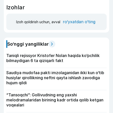
Izohlar
ro‘yxatdan o‘ting
Izoh qoldirish uchun, avval
So‘nggi yangiliklar
Taniqli rejissyor Kristofer Nolan haqida ko‘pchilik
bilmaydigan 6 ta qiziqarli fakt
Saudiya mudofaa pakti imzolaganidan ikki kun o‘tib
husiylar qirollikning neftni qayta ishlash zavodiga
hujum qildi
“Tansoqchi”: Gollivudning eng yaxshi
melodramalaridan birining kadr ortida qolib ketgan
voqealari