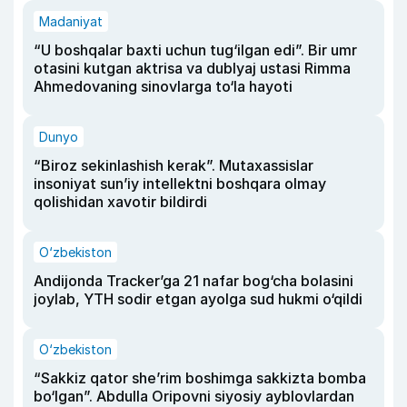
Madaniyat
“U boshqalar baxti uchun tug‘ilgan edi”. Bir umr
otasini kutgan aktrisa va dublyaj ustasi Rimma
Ahmedovaning sinovlarga to‘la hayoti
Dunyo
“Biroz sekinlashish kerak”. Mutaxassislar
insoniyat sun’iy intellektni boshqara olmay
qolishidan xavotir bildirdi
O‘zbekiston
Andijonda Tracker’ga 21 nafar bog‘cha bolasini
joylab, YTH sodir etgan ayolga sud hukmi o‘qildi
O‘zbekiston
“Sakkiz qator she’rim boshimga sakkizta bomba
bo‘lgan”. Abdulla Oripovni siyosiy ayblovlardan