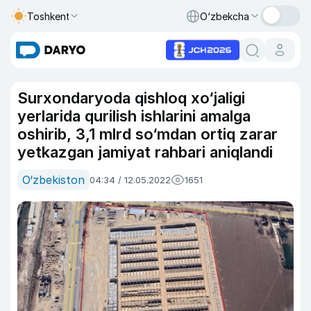
Toshkent
O‘zbekcha
Surxondaryoda qishloq xo‘jaligi
yerlarida qurilish ishlarini amalga
oshirib, 3,1 mlrd so‘mdan ortiq zarar
yetkazgan jamiyat rahbari aniqlandi
O‘zbekiston
04:34 / 12.05.2022
1651