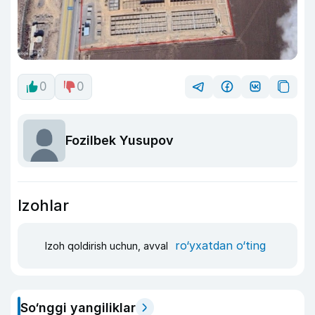
0
0
Fozilbek Yusupov
Izohlar
ro‘yxatdan o‘ting
Izoh qoldirish uchun, avval
So‘nggi yangiliklar