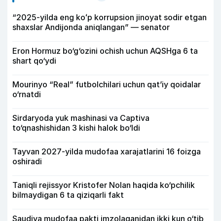
“2025-yilda eng koʻp korrupsion jinoyat sodir etgan
shaxslar Andijonda aniqlangan” — senator
Eron Hormuz bo‘g‘ozini ochish uchun AQSHga 6 ta
shart qo‘ydi
Mourinyo “Real” futbolchilari uchun qat’iy qoidalar
o‘rnatdi
Sirdaryoda yuk mashinasi va Captiva
to‘qnashishidan 3 kishi halok bo‘ldi
Tayvan 2027-yilda mudofaa xarajatlarini 16 foizga
oshiradi
Taniqli rejissyor Kristofer Nolan haqida ko‘pchilik
bilmaydigan 6 ta qiziqarli fakt
Saudiya mudofaa pakti imzolaganidan ikki kun o‘tib