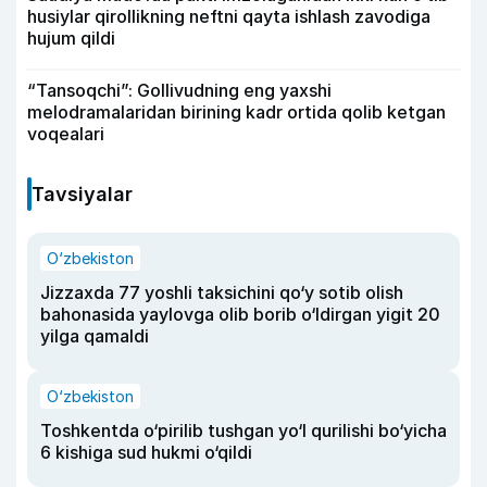
husiylar qirollikning neftni qayta ishlash zavodiga
hujum qildi
“Tansoqchi”: Gollivudning eng yaxshi
melodramalaridan birining kadr ortida qolib ketgan
voqealari
Tavsiyalar
O‘zbekiston
Jizzaxda 77 yoshli taksichini qo‘y sotib olish
bahonasida yaylovga olib borib o‘ldirgan yigit 20
yilga qamaldi
O‘zbekiston
Toshkentda o‘pirilib tushgan yo‘l qurilishi bo‘yicha
6 kishiga sud hukmi o‘qildi