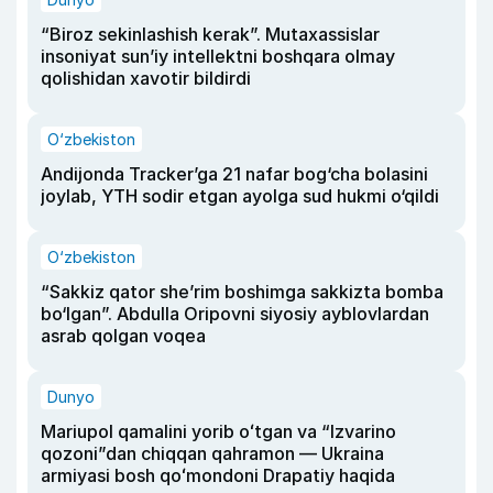
“Biroz sekinlashish kerak”. Mutaxassislar
insoniyat sun’iy intellektni boshqara olmay
qolishidan xavotir bildirdi
O‘zbekiston
Andijonda Tracker’ga 21 nafar bog‘cha bolasini
joylab, YTH sodir etgan ayolga sud hukmi o‘qildi
O‘zbekiston
“Sakkiz qator she’rim boshimga sakkizta bomba
bo‘lgan”. Abdulla Oripovni siyosiy ayblovlardan
asrab qolgan voqea
Dunyo
Mariupol qamalini yorib oʻtgan va “Izvarino
qozoni”dan chiqqan qahramon — Ukraina
armiyasi bosh qoʻmondoni Drapatiy haqida