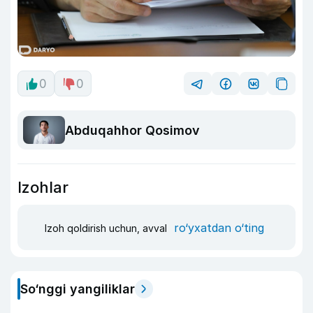
0
0
Abduqahhor Qosimov
Izohlar
ro‘yxatdan o‘ting
Izoh qoldirish uchun, avval
So‘nggi yangiliklar