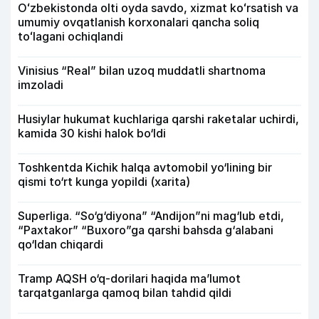
Oʻzbekistonda olti oyda savdo, xizmat koʻrsatish va
umumiy ovqatlanish korxonalari qancha soliq
toʻlagani ochiqlandi
Vinisius “Real” bilan uzoq muddatli shartnoma
imzoladi
Husiylar hukumat kuchlariga qarshi raketalar uchirdi,
kamida 30 kishi halok bo‘ldi
Toshkentda Kichik halqa avtomobil yo‘lining bir
qismi to‘rt kunga yopildi (xarita)
Superliga. “So‘g‘diyona” “Andijon”ni mag‘lub etdi,
“Paxtakor” “Buxoro”ga qarshi bahsda g‘alabani
qo‘ldan chiqardi
Tramp AQSH o‘q-dorilari haqida ma’lumot
tarqatganlarga qamoq bilan tahdid qildi