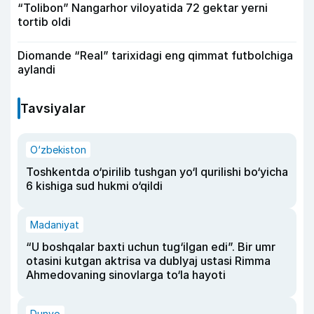
“Tolibon” Nangarhor viloyatida 72 gektar yerni
tortib oldi
Diomande “Real” tarixidagi eng qimmat futbolchiga
aylandi
Tavsiyalar
O‘zbekiston
Toshkentda o‘pirilib tushgan yo‘l qurilishi bo‘yicha
6 kishiga sud hukmi o‘qildi
Madaniyat
“U boshqalar baxti uchun tug‘ilgan edi”. Bir umr
otasini kutgan aktrisa va dublyaj ustasi Rimma
Ahmedovaning sinovlarga to‘la hayoti
Dunyo