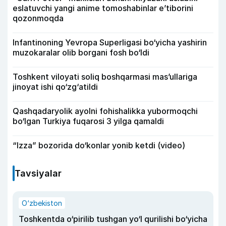
eslatuvchi yangi anime tomoshabinlar e’tiborini
qozonmoqda
Infantinoning Yevropa Superligasi bo‘yicha yashirin
muzokaralar olib borgani fosh bo‘ldi
Toshkent viloyati soliq boshqarmasi mas’ullariga
jinoyat ishi qo‘zg‘atildi
Qashqadaryolik ayolni fohishalikka yubormoqchi
bo‘lgan Turkiya fuqarosi 3 yilga qamaldi
“Izza” bozorida do‘konlar yonib ketdi (video)
Tavsiyalar
O‘zbekiston
Toshkentda o‘pirilib tushgan yo‘l qurilishi bo‘yicha