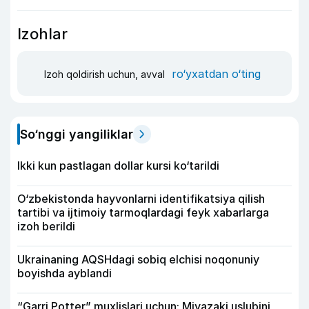
Izohlar
ro‘yxatdan o‘ting
Izoh qoldirish uchun, avval
So‘nggi yangiliklar
Ikki kun pastlagan dollar kursi ko‘tarildi
O‘zbekistonda hayvonlarni identifikatsiya qilish
tartibi va ijtimoiy tarmoqlardagi feyk xabarlarga
izoh berildi
Ukrainaning AQSHdagi sobiq elchisi noqonuniy
boyishda ayblandi
“Garri Potter” muxlislari uchun: Miyazaki uslubini