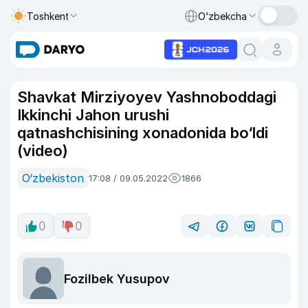
Toshkent
O‘zbekcha
Shavkat Mirziyoyev Yashnoboddagi
Ikkinchi Jahon urushi
qatnashchisining xonadonida bo‘ldi
(video)
O‘zbekiston
17:08 / 09.05.2022
1866
0
0
Fozilbek Yusupov