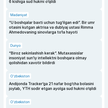
6 kishiga sud hukmi o‘qildi
Madaniyat
“U boshqalar baxti uchun tug‘ilgan edi”. Bir umr
otasini kutgan aktrisa va dublyaj ustasi Rimma
Ahmedovaning sinovlarga to‘la hayoti
Dunyo
“Biroz sekinlashish kerak”. Mutaxassislar
insoniyat sun’iy intellektni boshqara olmay
qolishidan xavotir bildirdi
O‘zbekiston
Andijonda Tracker’ga 21 nafar bog‘cha bolasini
joylab, YTH sodir etgan ayolga sud hukmi o‘qildi
O‘zbekiston