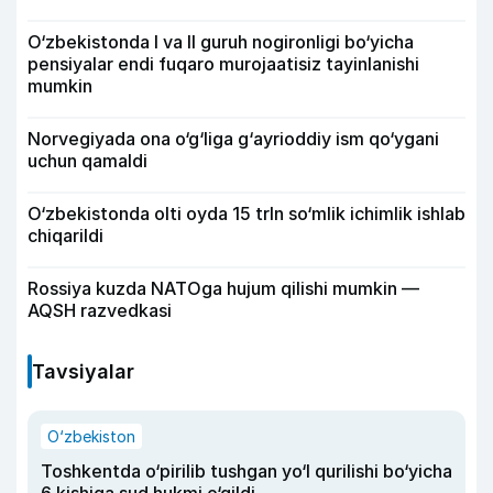
O‘zbekistonda I va II guruh nogironligi bo‘yicha
pensiyalar endi fuqaro murojaatisiz tayinlanishi
mumkin
Norvegiyada ona o‘g‘liga g‘ayrioddiy ism qo‘ygani
uchun qamaldi
O‘zbekistonda olti oyda 15 trln so‘mlik ichimlik ishlab
chiqarildi
Rossiya kuzda NATOga hujum qilishi mumkin —
AQSH razvedkasi
Tavsiyalar
O‘zbekiston
Toshkentda o‘pirilib tushgan yo‘l qurilishi bo‘yicha