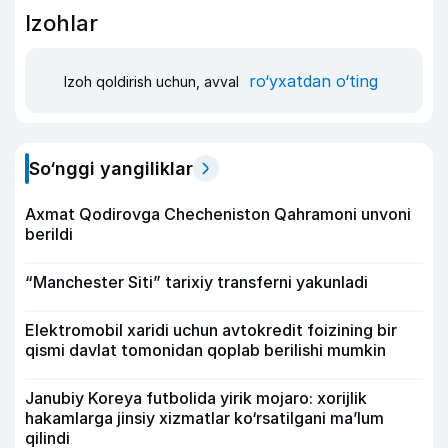
Izohlar
ro‘yxatdan o‘ting
Izoh qoldirish uchun, avval
So‘nggi yangiliklar
Axmat Qodirovga Checheniston Qahramoni unvoni
berildi
“Manchester Siti” tarixiy transferni yakunladi
Elektromobil xaridi uchun avtokredit foizining bir
qismi davlat tomonidan qoplab berilishi mumkin
Janubiy Koreya futbolida yirik mojaro: xorijlik
hakamlarga jinsiy xizmatlar ko‘rsatilgani ma’lum
qilindi