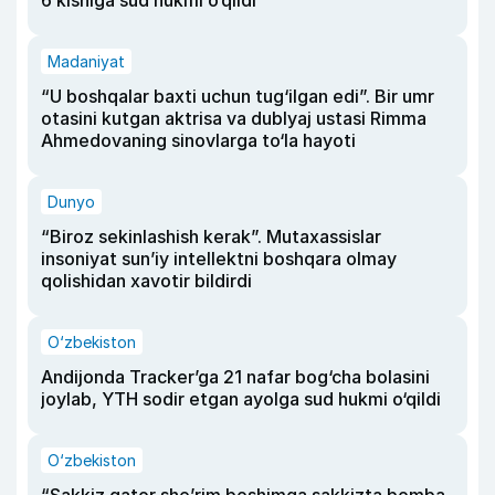
6 kishiga sud hukmi o‘qildi
Madaniyat
“U boshqalar baxti uchun tug‘ilgan edi”. Bir umr
otasini kutgan aktrisa va dublyaj ustasi Rimma
Ahmedovaning sinovlarga to‘la hayoti
Dunyo
“Biroz sekinlashish kerak”. Mutaxassislar
insoniyat sun’iy intellektni boshqara olmay
qolishidan xavotir bildirdi
O‘zbekiston
Andijonda Tracker’ga 21 nafar bog‘cha bolasini
joylab, YTH sodir etgan ayolga sud hukmi o‘qildi
O‘zbekiston