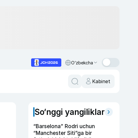
O‘zbekcha
Kabinet
So‘nggi yangiliklar
“Barselona” Rodri uchun
“Manchester Siti”ga bir