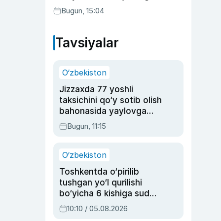
aktrisaning taqdiri qanday
Bugun, 15:04
kechdi?
Tavsiyalar
O‘zbekiston
Jizzaxda 77 yoshli
taksichini qo‘y sotib olish
bahonasida yaylovga
olib borib o‘ldirgan yigit
Bugun, 11:15
20 yilga qamaldi
O‘zbekiston
Toshkentda o‘pirilib
tushgan yo‘l qurilishi
bo‘yicha 6 kishiga sud
hukmi o‘qildi
10:10 / 05.08.2026