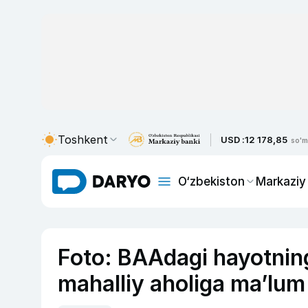
Toshkent
USD :
12 178,85
so'm
O‘zbekiston
Markaziy
Foto: BAAdagi hayotning
mahalliy aholiga ma’lum 