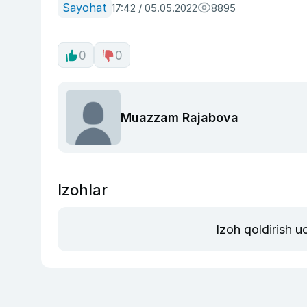
Sayohat
17:42 / 05.05.2022
8895
0
0
Muazzam Rajabova
Izohlar
Izoh qoldirish 