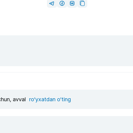
uchun, avval
ro‘yxatdan o‘ting