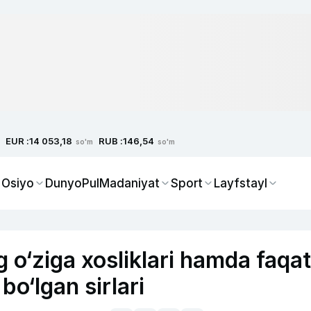
EUR :
RUB :
14 053,18
146,54
so'm
so'm
 Osiyo
Dunyo
Pul
Madaniyat
Sport
Layfstayl
 o‘ziga xosliklari hamda faqat
bo‘lgan sirlari