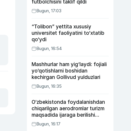
futbolchisini taklif qildi
Bugun, 17:03
“Tolibon” yettita xususiy
universitet faoliyatini to‘xtatib
qo‘ydi
Bugun, 16:54
Mashhurlar ham yig‘laydi: fojiali
yo‘qotishlarni boshidan
kechirgan Gollivud yulduzlari
Bugun, 16:35
O‘zbekistonda foydalanishdan
chiqarilgan aerodromlar turizm
maqsadida ijaraga berilishi
mumkin
Bugun, 16:17