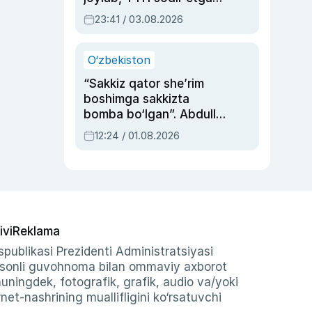
ayolga sud hukmi o‘qildi
23:41 / 03.08.2026
O‘zbekiston
“Sakkiz qator she’rim
boshimga sakkizta
bomba bo‘lgan”. Abdulla
Oripovni siyosiy
12:24 / 01.08.2026
ayblovlardan asrab
qolgan voqea
ivi
Reklama
publikasi Prezidenti Administratsiyasi
-sonli guvohnoma bilan ommaviy axborot
shuningdek, fotografik, grafik, audio va/yoki
et-nashrining muallifligini ko‘rsatuvchi