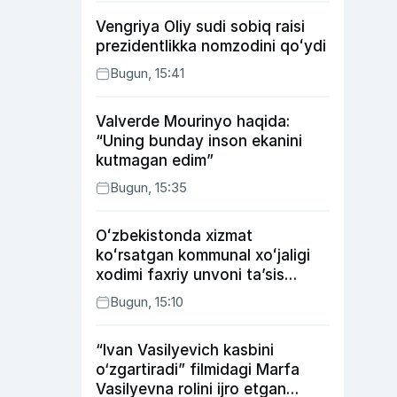
Vengriya Oliy sudi sobiq raisi
prezidentlikka nomzodini qoʻydi
Bugun, 15:41
Valverde Mourinyo haqida:
“Uning bunday inson ekanini
kutmagan edim”
Bugun, 15:35
Oʻzbekistonda xizmat
koʻrsatgan kommunal xoʻjaligi
xodimi faxriy unvoni taʼsis
etilishi mumkin
Bugun, 15:10
“Ivan Vasilyevich kasbini
o‘zgartiradi” filmidagi Marfa
Vasilyevna rolini ijro etgan