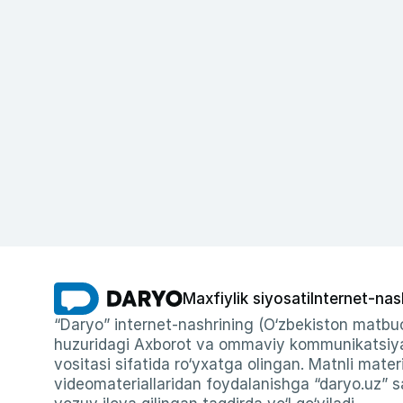
Maxfiylik siyosati
Internet-nas
“Daryo” internet-nashrining (O‘zbekiston matbuo
huzuridagi Axborot va ommaviy kommunikatsiyal
vositasi sifatida ro‘yxatga olingan. Matnli materi
videomateriallaridan foydalanishga “daryo.uz” sa