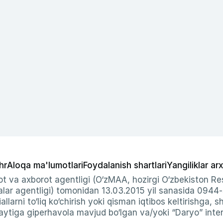
hr
Aloqa ma'lumotlari
Foydalanish shartlari
Yangiliklar arx
t va axborot agentligi (O‘zMAA, hozirgi O‘zbekiston Res
ar agentligi) tomonidan 13.03.2015 yil sanasida 0944
allarni to‘liq ko‘chirish yoki qisman iqtibos keltirishga, 
ytiga giperhavola mavjud bo‘lgan va/yoki “Daryo” intern