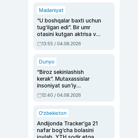
Madaniyat
“U boshqalar baxti uchun
tug‘ilgan edi”. Bir umr
otasini kutgan aktrisa va
dublyaj ustasi Rimma
13:55 / 04.08.2026
Ahmedovaning
sinovlarga to‘la hayoti
Dunyo
“Biroz sekinlashish
kerak”. Mutaxassislar
insoniyat sun’iy
intellektni boshqara
12:40 / 04.08.2026
olmay qolishidan xavotir
bildirdi
O‘zbekiston
Andijonda Tracker’ga 21
nafar bog‘cha bolasini
joylab, YTH sodir etgan