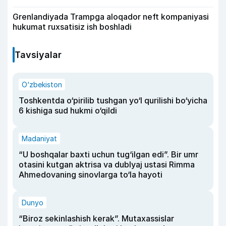
Grenlandiyada Trampga aloqador neft kompaniyasi
hukumat ruxsatisiz ish boshladi
Tavsiyalar
O‘zbekiston
Toshkentda o‘pirilib tushgan yo‘l qurilishi bo‘yicha
6 kishiga sud hukmi o‘qildi
Madaniyat
“U boshqalar baxti uchun tug‘ilgan edi”. Bir umr
otasini kutgan aktrisa va dublyaj ustasi Rimma
Ahmedovaning sinovlarga to‘la hayoti
Dunyo
“Biroz sekinlashish kerak”. Mutaxassislar