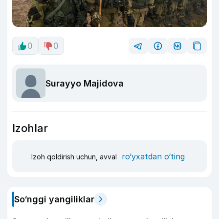
0
0
Surayyo Majidova
Izohlar
ro‘yxatdan o‘ting
Izoh qoldirish uchun, avval
So‘nggi yangiliklar