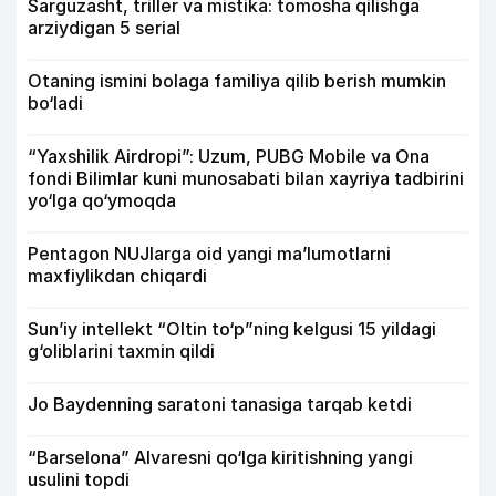
Sarguzasht, triller va mistika: tomosha qilishga
arziydigan 5 serial
Otaning ismini bolaga familiya qilib berish mumkin
bo‘ladi
“Yaxshilik Airdropi”: Uzum, PUBG Mobile va Ona
fondi Bilimlar kuni munosabati bilan xayriya tadbirini
yo‘lga qo‘ymoqda
Pentagon NUJlarga oid yangi maʼlumotlarni
maxfiylikdan chiqardi
Sun’iy intellekt “Oltin to‘p”ning kelgusi 15 yildagi
g‘oliblarini taxmin qildi
Jo Baydenning saratoni tanasiga tarqab ketdi
“Barselona” Alvaresni qo‘lga kiritishning yangi
usulini topdi