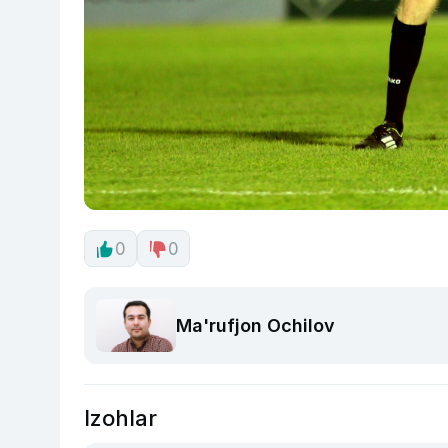
0
0
Ma'rufjon Ochilov
Izohlar