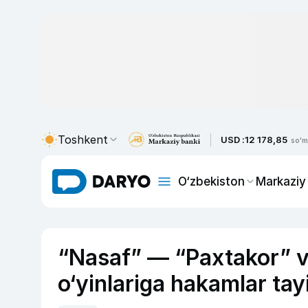
Toshkent
USD :
12 178,85
so'm
O‘zbekiston
Markaziy
“Nasaf” — “Paxtakor” v
o‘yinlariga hakamlar tay