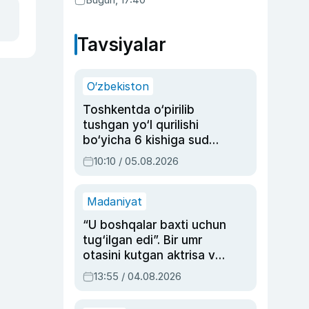
Tavsiyalar
O‘zbekiston
Toshkentda o‘pirilib
tushgan yo‘l qurilishi
bo‘yicha 6 kishiga sud
hukmi o‘qildi
10:10 / 05.08.2026
Madaniyat
“U boshqalar baxti uchun
tug‘ilgan edi”. Bir umr
otasini kutgan aktrisa va
dublyaj ustasi Rimma
13:55 / 04.08.2026
Ahmedovaning
sinovlarga to‘la hayoti