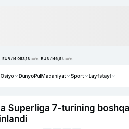
EUR :
RUB :
14 053,18
146,54
so'm
so'm
 Osiyo
Dunyo
Pul
Madaniyat
Sport
Layfstayl
a Superliga 7-turining boshq
inlandi