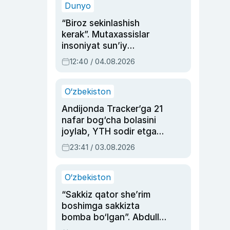
Dunyo
“Biroz sekinlashish
kerak”. Mutaxassislar
insoniyat sun’iy
intellektni boshqara
12:40 / 04.08.2026
olmay qolishidan xavotir
bildirdi
O‘zbekiston
Andijonda Tracker’ga 21
nafar bog‘cha bolasini
joylab, YTH sodir etgan
ayolga sud hukmi o‘qildi
23:41 / 03.08.2026
O‘zbekiston
“Sakkiz qator she’rim
boshimga sakkizta
bomba bo‘lgan”. Abdulla
Oripovni siyosiy