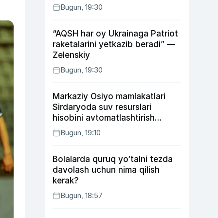
Bugun, 19:30
“AQSH har oy Ukrainaga Patriot
raketalarini yetkazib beradi” —
Zelenskiy
Bugun, 19:30
Markaziy Osiyo mamlakatlari
Sirdaryoda suv resurslari
hisobini avtomatlashtirish
rejasini ishlab chiqishni
Bugun, 19:10
ma’qulladi
Bolalarda quruq yo‘talni tezda
davolash uchun nima qilish
kerak?
Bugun, 18:57