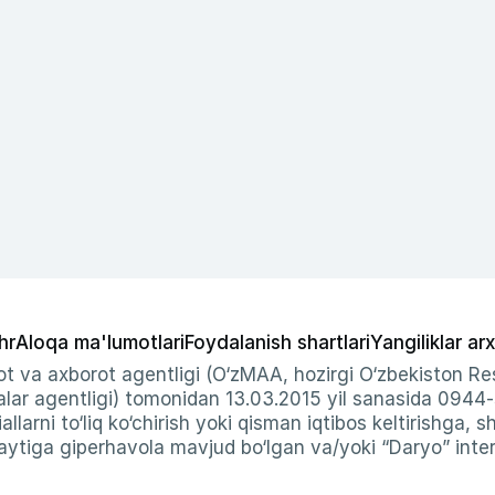
hr
Aloqa ma'lumotlari
Foydalanish shartlari
Yangiliklar arx
t va axborot agentligi (O‘zMAA, hozirgi O‘zbekiston Res
ar agentligi) tomonidan 13.03.2015 yil sanasida 0944
allarni to‘liq ko‘chirish yoki qisman iqtibos keltirishga, 
ytiga giperhavola mavjud bo‘lgan va/yoki “Daryo” intern