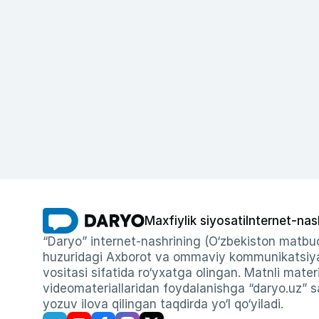
Maxfiylik siyosati
Internet-nas
“Daryo” internet-nashrining (O‘zbekiston matbuo
huzuridagi Axborot va ommaviy kommunikatsiyal
vositasi sifatida ro‘yxatga olingan. Matnli materi
videomateriallaridan foydalanishga “daryo.uz” sa
yozuv ilova qilingan taqdirda yo‘l qo‘yiladi.