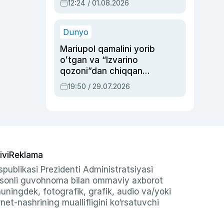
12:24 / 01.08.2026
ayblovlardan asrab
qolgan voqea
Dunyo
Mariupol qamalini yorib
oʻtgan va “Izvarino
qozoni”dan chiqqan
qahramon — Ukraina
19:50 / 29.07.2026
armiyasi bosh
qoʻmondoni Drapatiy
haqida
ivi
Reklama
publikasi Prezidenti Administratsiyasi
-sonli guvohnoma bilan ommaviy axborot
shuningdek, fotografik, grafik, audio va/yoki
et-nashrining muallifligini ko‘rsatuvchi