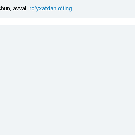
uchun, avval
ro‘yxatdan o‘ting