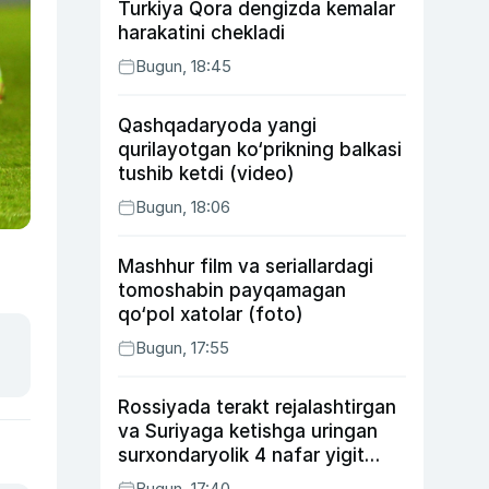
Turkiya Qora dengizda kemalar
harakatini chekladi
Bugun, 18:45
Qashqadaryoda yangi
qurilayotgan ko‘prikning balkasi
tushib ketdi (video)
Bugun, 18:06
Mashhur film va seriallardagi
tomoshabin payqamagan
qo‘pol xatolar (foto)
Bugun, 17:55
Rossiyada terakt rejalashtirgan
va Suriyaga ketishga uringan
surxondaryolik 4 nafar yigit
qamaldi
Bugun, 17:40