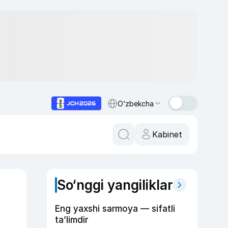
O‘zbekcha
Kabinet
So‘nggi yangiliklar
a
Eng yaxshi sarmoya — sifatli
ta’limdir