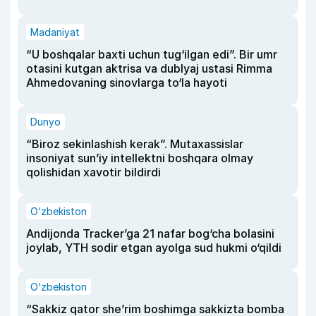
Madaniyat
“U boshqalar baxti uchun tug‘ilgan edi”. Bir umr
otasini kutgan aktrisa va dublyaj ustasi Rimma
Ahmedovaning sinovlarga to‘la hayoti
Dunyo
“Biroz sekinlashish kerak”. Mutaxassislar
insoniyat sun’iy intellektni boshqara olmay
qolishidan xavotir bildirdi
O‘zbekiston
Andijonda Tracker’ga 21 nafar bog‘cha bolasini
joylab, YTH sodir etgan ayolga sud hukmi o‘qildi
O‘zbekiston
“Sakkiz qator she’rim boshimga sakkizta bomba