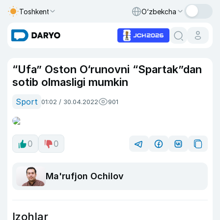
Toshkent
O‘zbekcha
“Ufa” Oston O‘runovni “Spartak”dan
sotib olmasligi mumkin
Sport
01:02 / 30.04.2022
901
0
0
Ma'rufjon Ochilov
Izohlar