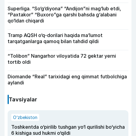
Superliga. “So‘g‘diyona” “Andijon”ni mag‘lub etdi,
“Paxtakor” “Buxoro”ga qarshi bahsda g‘alabani
qo‘ldan chiqardi
Tramp AQSH o‘q-dorilari haqida ma’lumot
tarqatganlarga qamoq bilan tahdid qildi
“Tolibon” Nangarhor viloyatida 72 gektar yerni
tortib oldi
Diomande “Real” tarixidagi eng qimmat futbolchiga
aylandi
Tavsiyalar
O‘zbekiston
Toshkentda o‘pirilib tushgan yo‘l qurilishi bo‘yicha
6 kishiga sud hukmi o‘qildi