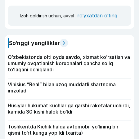
ro‘yxatdan o‘ting
Izoh qoldirish uchun, avval
So‘nggi yangiliklar
Oʻzbekistonda olti oyda savdo, xizmat koʻrsatish va
umumiy ovqatlanish korxonalari qancha soliq
toʻlagani ochiqlandi
Vinisius “Real” bilan uzoq muddatli shartnoma
imzoladi
Husiylar hukumat kuchlariga qarshi raketalar uchirdi,
kamida 30 kishi halok bo‘ldi
Toshkentda Kichik halqa avtomobil yo‘lining bir
qismi to‘rt kunga yopildi (xarita)