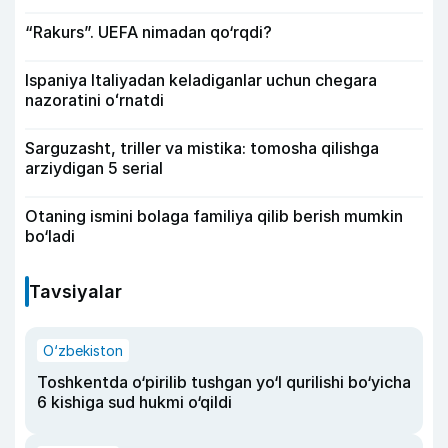
“Rakurs”. UEFA nimadan qo‘rqdi?
Ispaniya Italiyadan keladiganlar uchun chegara
nazoratini oʻrnatdi
Sarguzasht, triller va mistika: tomosha qilishga
arziydigan 5 serial
Otaning ismini bolaga familiya qilib berish mumkin
bo‘ladi
Tavsiyalar
O‘zbekiston
Toshkentda o‘pirilib tushgan yo‘l qurilishi bo‘yicha
6 kishiga sud hukmi o‘qildi