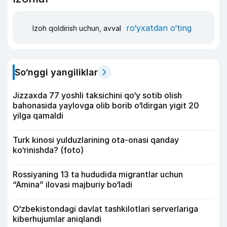
ro‘yxatdan o‘ting
Izoh qoldirish uchun, avval
So‘nggi yangiliklar
Jizzaxda 77 yoshli taksichini qo‘y sotib olish
bahonasida yaylovga olib borib o‘ldirgan yigit 20
yilga qamaldi
Turk kinosi yulduzlarining ota-onasi qanday
ko‘rinishda? (foto)
Rossiyaning 13 ta hududida migrantlar uchun
“Amina” ilovasi majburiy bo‘ladi
O‘zbekistondagi davlat tashkilotlari serverlariga
kiberhujumlar aniqlandi