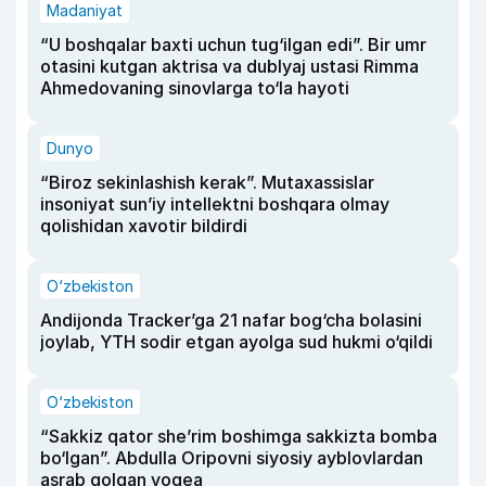
Madaniyat
“U boshqalar baxti uchun tug‘ilgan edi”. Bir umr
otasini kutgan aktrisa va dublyaj ustasi Rimma
Ahmedovaning sinovlarga to‘la hayoti
Dunyo
“Biroz sekinlashish kerak”. Mutaxassislar
insoniyat sun’iy intellektni boshqara olmay
qolishidan xavotir bildirdi
O‘zbekiston
Andijonda Tracker’ga 21 nafar bog‘cha bolasini
joylab, YTH sodir etgan ayolga sud hukmi o‘qildi
O‘zbekiston
“Sakkiz qator she’rim boshimga sakkizta bomba
bo‘lgan”. Abdulla Oripovni siyosiy ayblovlardan
asrab qolgan voqea