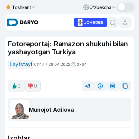
Toshkent
O‘zbekcha
Fotoreportaj: Ramazon shukuhi bilan
yashayotgan Turkiya
Layfstayl
01:47 / 29.04.2022
3764
0
0
Munojot Adilova
Izohlar